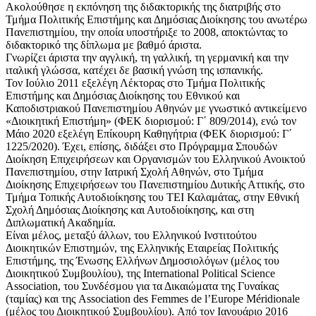
Ακολούθησε η εκπόνηση της διδακτορικής της διατριβής στο
Τμήμα Πολιτικής Επιστήμης και Δημόσιας Διοίκησης του ανωτέρω
Πανεπιστημίου, την οποία υποστήριξε το 2008, αποκτώντας το
διδακτορικό της δίπλωμα με βαθμό άριστα.
Γνωρίζει άριστα την αγγλική, τη γαλλική, τη γερμανική και την
ιταλική γλώσσα, κατέχει δε βασική γνώση της ισπανικής.
Τον Ιούλιο 2011 εξελέγη Λέκτορας στο Τμήμα Πολιτικής
Επιστήμης και Δημόσιας Διοίκησης του Εθνικού και
Καποδιστριακού Πανεπιστημίου Αθηνών με γνωστικό αντικείμενο
«Διοικητική Επιστήμη» (ΦΕΚ διορισμού: Γ΄ 809/2014), ενώ τον
Μάιο 2020 εξελέγη Επίκουρη Καθηγήτρια (ΦΕΚ διορισμού: Γ΄
1225/2020). Έχει, επίσης, διδάξει στο Πρόγραμμα Σπουδών
Διοίκηση Επιχειρήσεων και Οργανισμών του Ελληνικού Ανοικτού
Πανεπιστημίου, στην Ιατρική Σχολή Αθηνών, στο Τμήμα
Διοίκησης Επιχειρήσεων του Πανεπιστημίου Δυτικής Αττικής, στο
Τμήμα Τοπικής Αυτοδιοίκησης του ΤΕΙ Καλαμάτας, στην Εθνική
Σχολή Δημόσιας Διοίκησης και Αυτοδιοίκησης, και στη
Διπλωματική Ακαδημία.
Είναι μέλος, μεταξύ άλλων, του Ελληνικού Ινστιτούτου
Διοικητικών Επιστημών, της Ελληνικής Εταιρείας Πολιτικής
Επιστήμης, της Ένωσης Ελλήνων Δημοσιολόγων (μέλος του
Διοικητικού Συμβουλίου), της International Political Science
Association, του Συνδέσμου για τα Δικαιώματα της Γυναίκας
(ταμίας) και της Association des Femmes de l’Europe Méridionale
(μέλος του Διοικητικού Συμβουλίου). Από τον Ιανουάριο 2016