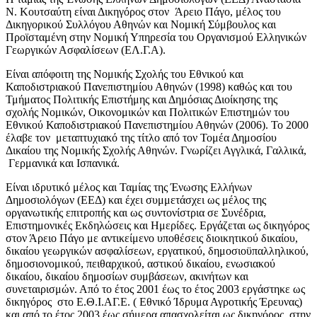
Ν. Κουτσαύτη είναι Δικηγόρος στον Άρειο Πάγο, μέλος του
Δικηγορικού Συλλόγου Αθηνών και Νομική Σύμβουλος και
Προϊσταμένη στην Νομική Υπηρεσία του Οργανισμού Ελληνικών
Γεωργικών Ασφαλίσεων (ΕΛ.Γ.Α).
Είναι απόφοιτη της Νομικής Σχολής του Εθνικού και
Καποδιστριακού Πανεπιστημίου Αθηνών (1998) καθώς και του
Τμήματος Πολιτικής Επιστήμης και Δημόσιας Διοίκησης της
σχολής Νομικών, Οικονομικών και Πολιτικών Επιστημών του
Εθνικού Καποδιστριακού Πανεπιστημίου Αθηνών (2006). To 2000
έλαβε τον μεταπτυχιακό της τίτλο από τον Τομέα Δημοσίου
Δικαίου της Νομικής Σχολής Αθηνών. Γνωρίζει Αγγλικά, Γαλλικά,
Γερμανικά και Ισπανικά.
Είναι ιδρυτικό μέλος και Ταμίας της Ένωσης Ελλήνων
Δημοσιολόγων (ΕΕΔ) και έχει συμμετάσχει ως μέλος της
οργανωτικής επιτροπής και ως συντονίστρια σε Συνέδρια,
Επιστημονικές Εκδηλώσεις και Ημερίδες. Εργάζεται ως δικηγόρος
στον Άρειο Πάγο με αντικείμενο υποθέσεις διοικητικού δικαίου,
δικαίου γεωργικών ασφαλίσεων, εργατικού, δημοσιοϋπαλληλικού,
δημοσιονομικού, πειθαρχικού, αστικού δικαίου, ενωσιακού
δικαίου, δικαίου δημοσίων συμβάσεων, ακινήτων και
συνεταιρισμών. Από το έτος 2001 έως το έτος 2003 εργάστηκε ως
δικηγόρος στο Ε.Θ.Ι.ΑΓ.Ε. ( Εθνικό Ίδρυμα Αγροτικής Έρευνας)
και από το έτος 2003 έως σήμερα απασχολείται ως δικηγόρος στην