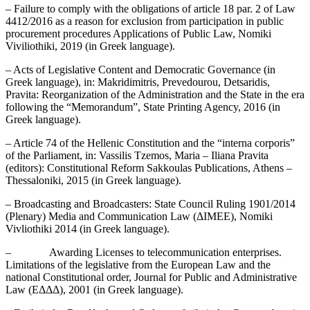
– Failure to comply with the obligations of article 18 par. 2 of Law
4412/2016 as a reason for exclusion from participation in public
procurement procedures Applications of Public Law, Nomiki
Viviliothiki, 2019 (in Greek language).
– Acts of Legislative Content and Democratic Governance (in
Greek language), in: Makridimitris, Prevedourou, Detsaridis,
Pravita: Reorganization of the Administration and the State in the era
following the “Memorandum”, State Printing Agency, 2016 (in
Greek language).
– Article 74 of the Hellenic Constitution and the “interna corporis”
of the Parliament, in: Vassilis Tzemos, Maria – Iliana Pravita
(editors): Constitutional Reform Sakkoulas Publications, Athens –
Thessaloniki, 2015 (in Greek language).
– Broadcasting and Broadcasters: State Council Ruling 1901/2014
(Plenary) Media and Communication Law (ΔΙΜΕΕ), Nomiki
Vivliothiki 2014 (in Greek language).
– Awarding Licenses to telecommunication enterprises.
Limitations of the legislative from the European Law and the
national Constitutional order, Journal for Public and Administrative
Law (ΕΔΔΔ), 2001 (in Greek language).