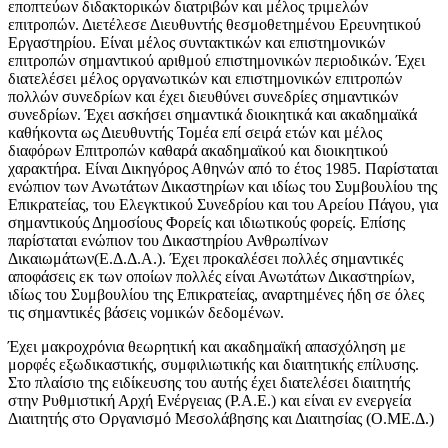
εποπτεύων διδακτορικών διατριβών και μέλος τριμελών
επιτροπών. Διετέλεσε Διευθυντής θεσμοθετημένου Ερευνητικού
Εργαστηρίου. Είναι μέλος συντακτικών και επιστημονικών
επιτροπών σημαντικού αριθμού επιστημονικών περιοδικών. Έχει
διατελέσει μέλος οργανωτικών και επιστημονικών επιτροπών
πολλών συνεδρίων και έχει διευθύνει συνεδρίες σημαντικών
συνεδρίων. Έχει ασκήσει σημαντικά διοικητικά και ακαδημαϊκά
καθήκοντα ως Διευθυντής Τομέα επί σειρά ετών και μέλος
διαφόρων Επιτροπών καθαρά ακαδημαϊκού και διοικητικού
χαρακτήρα. Είναι Δικηγόρος Αθηνών από το έτος 1985. Παρίσταται
ενώπιον των Ανωτάτων Δικαστηρίων και ιδίως του Συμβουλίου της
Επικρατείας, του Ελεγκτικού Συνεδρίου και του Αρείου Πάγου, για
σημαντικούς Δημοσίους Φορείς και ιδιωτικούς φορείς. Επίσης
παρίσταται ενώπιον του Δικαστηρίου Ανθρωπίνων
Δικαιωμάτων(Ε.Δ.Δ.Α.). Έχει προκαλέσει πολλές σημαντικές
αποφάσεις εκ των οποίων πολλές είναι Ανωτάτων Δικαστηρίων,
ιδίως του Συμβουλίου της Επικρατείας, αναρτημένες ήδη σε όλες
τις σημαντικές βάσεις νομικών δεδομένων.
Έχει μακροχρόνια θεωρητική και ακαδημαϊκή απασχόληση με
μορφές εξωδικαστικής, συμφιλιωτικής και διαιτητικής επίλυσης.
Στο πλαίσιο της ειδίκευσης του αυτής έχει διατελέσει διαιτητής
στην Ρυθμιστική Αρχή Ενέργειας (Ρ.Α.Ε.) και είναι εν ενεργεία
Διαιτητής στο Οργανισμό Μεσολάβησης και Διαιτησίας (Ο.ΜΕ.Δ.)