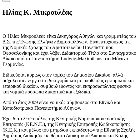
Ηλίας K. Μικρουλέας
Ο Ηλίας Μικρουλέας είναι Δικηγόρος Αθηνών και γραμματέας του
Δ.Σ. της Ένωσης Ελλήνων Δημοσιολόγων. Είναι πτυχιούχος της
της Νομικής Σχολής του Αριστοτελείου Πανεπιστημίου
Θεσσαλονίκης και έχει λάβει Διδακτορικό Τίτλο στο Συνταγματικό
Δίκαιο από το Πανεπιστήμιο Ludwig-Maximilians στο Μόναχο
Γερμανίας.
Eιδικεύεται κυρίως στον τομέα του Δημοσίου Δικαίου, αλλά
ασχολείται ενεργά στη δικηγορία και με υποθέσεις εμπορικού και
εταιρικού δικαίου, συμβουλεύοντας και εκπροσωπώντας φυσικά
και νομικά πρόσωπα δικαστικά και εξώδικα.
Από το έτος 2009 είναι νομικός σύμβουλος στο Εθνικό και
Καποδιστριακό Πανεπιστήμιο Αθηνών.
Έχει διατελέσει μέλος της Κεντρικής Νομοπαρασκευαστικής
Επιτροπής (ΚΕ.Ν.Ε.), της Κεντρικής Επιτροπής Κωδικοποίησης
(Κ.Ε.Κ.) και μέλος του μητρώου εκπαιδευτών της Εθνικής Σχολής
Δημόσιας Διοίκησης σε θέματα Διοικητικού Δικαίου και Καλής