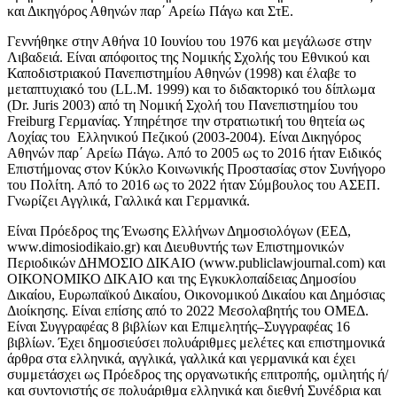
και Δικηγόρος Αθηνών παρ΄ Αρείω Πάγω και ΣτΕ.
Γεννήθηκε στην Αθήνα 10 Ιουνίου του 1976 και μεγάλωσε στην
Λιβαδειά. Είναι απόφοιτος της Νομικής Σχολής του Εθνικού και
Καποδιστριακού Πανεπιστημίου Αθηνών (1998) και έλαβε το
μεταπτυχιακό του (LL.M. 1999) και το διδακτορικό του δίπλωμα
(Dr. Juris 2003) από τη Νομική Σχολή του Πανεπιστημίου του
Freiburg Γερμανίας. Υπηρέτησε την στρατιωτική του θητεία ως
Λοχίας του Ελληνικού Πεζικού (2003-2004). Είναι Δικηγόρος
Αθηνών παρ΄ Αρείω Πάγω. Από το 2005 ως το 2016 ήταν Ειδικός
Επιστήμονας στον Κύκλο Κοινωνικής Προστασίας στον Συνήγορο
του Πολίτη. Από το 2016 ως το 2022 ήταν Σύμβουλος του ΑΣΕΠ.
Γνωρίζει Αγγλικά, Γαλλικά και Γερμανικά.
Είναι Πρόεδρος της Ένωσης Ελλήνων Δημοσιολόγων (ΕΕΔ,
www.dimosiodikaio.gr) και Διευθυντής των Επιστημονικών
Περιοδικών ΔΗΜΟΣΙΟ ΔΙΚΑΙΟ (www.publiclawjournal.com) και
ΟΙΚΟΝΟΜΙΚΟ ΔΙΚΑΙΟ και της Εγκυκλοπαίδειας Δημοσίου
Δικαίου, Ευρωπαϊκού Δικαίου, Οικονομικού Δικαίου και Δημόσιας
Διοίκησης. Είναι επίσης από το 2022 Μεσολαβητής του ΟΜΕΔ.
Είναι Συγγραφέας 8 βιβλίων και Επιμελητής–Συγγραφέας 16
βιβλίων. Έχει δημοσιεύσει πολυάριθμες μελέτες και επιστημονικά
άρθρα στα ελληνικά, αγγλικά, γαλλικά και γερμανικά και έχει
συμμετάσχει ως Πρόεδρος της οργανωτικής επιτροπής, ομιλητής ή/
και συντονιστής σε πολυάριθμα ελληνικά και διεθνή Συνέδρια και