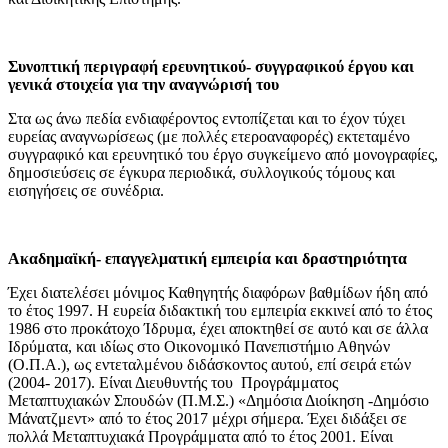
Συνοπτική περιγραφή ερευνητικού- συγγραφικού έργου και
γενικά στοιχεία για την αναγνώρισή του
Στα ως άνω πεδία ενδιαφέροντος εντοπίζεται και το έχον τύχει
ευρείας αναγνωρίσεως (με πολλές ετεροαναφορές) εκτεταμένο
συγγραφικό και ερευνητικό του έργο συγκείμενο από μονογραφίες,
δημοσιεύσεις σε έγκυρα περιοδικά, συλλογικούς τόμους και
εισηγήσεις σε συνέδρια.
Ακαδημαϊκή- επαγγελματική εμπειρία και δραστηριότητα
Έχει διατελέσει μόνιμος Καθηγητής διαφόρων βαθμίδων ήδη από
το έτος 1997. Η ευρεία διδακτική του εμπειρία εκκινεί από το έτος
1986 στο προκάτοχο Ίδρυμα, έχει αποκτηθεί σε αυτό και σε άλλα
Ιδρύματα, και ιδίως στο Οικονομικό Πανεπιστήμιο Αθηνών
(Ο.Π.Α.), ως εντεταλμένου διδάσκοντος αυτού, επί σειρά ετών
(2004- 2017). Είναι Διευθυντής του Προγράμματος
Μεταπτυχιακών Σπουδών (Π.Μ.Σ.) «Δημόσια Διοίκηση -Δημόσιο
Μάνατζμεντ» από το έτος 2017 μέχρι σήμερα. Έχει διδάξει σε
πολλά Μεταπτυχιακά Προγράμματα από το έτος 2001. Είναι