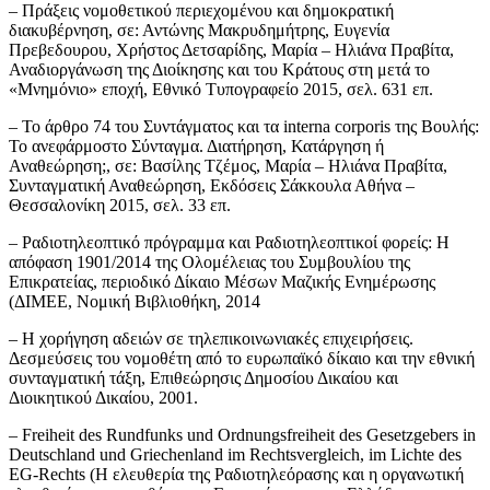
– Πράξεις νομοθετικού περιεχομένου και δημοκρατική
διακυβέρνηση, σε: Αντώνης Μακρυδημήτρης, Ευγενία
Πρεβεδουρου, Χρήστος Δετσαρίδης, Μαρία – Ηλιάνα Πραβίτα,
Αναδιοργάνωση της Διοίκησης και του Κράτους στη μετά το
«Μνημόνιο» εποχή, Εθνικό Τυπογραφείο 2015, σελ. 631 επ.
– Το άρθρο 74 του Συντάγματος και τα interna corporis της Βουλής:
Το ανεφάρμοστο Σύνταγμα. Διατήρηση, Κατάργηση ή
Αναθεώρηση;, σε: Βασίλης Τζέμος, Μαρία – Ηλιάνα Πραβίτα,
Συνταγματική Αναθεώρηση, Εκδόσεις Σάκκουλα Αθήνα –
Θεσσαλονίκη 2015, σελ. 33 επ.
– Ραδιοτηλεοπτικό πρόγραμμα και Ραδιοτηλεοπτικοί φορείς: Η
απόφαση 1901/2014 της Ολομέλειας του Συμβουλίου της
Επικρατείας, περιοδικό Δίκαιο Μέσων Μαζικής Ενημέρωσης
(ΔΙΜΕΕ, Νομική Βιβλιοθήκη, 2014
– Η χορήγηση αδειών σε τηλεπικοινωνιακές επιχειρήσεις.
Δεσμεύσεις του νομοθέτη από το ευρωπαϊκό δίκαιο και την εθνική
συνταγματική τάξη, Επιθεώρησις Δημοσίου Δικαίου και
Διοικητικού Δικαίου, 2001.
– Freiheit des Rundfunks und Ordnungsfreiheit des Gesetzgebers in
Deutschland und Griechenland im Rechtsvergleich, im Lichte des
EG-Rechts (Η ελευθερία της Ραδιοτηλεόρασης και η οργανωτική