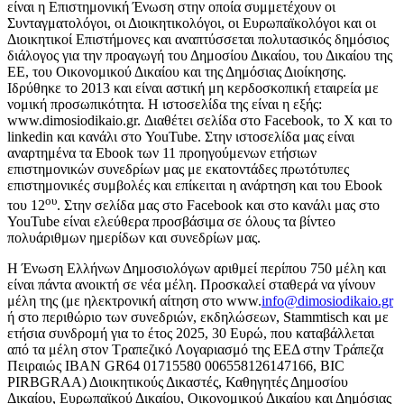
είναι η Επιστημονική Ένωση στην οποία συμμετέχουν οι
Συνταγματολόγοι, οι Διοικητικολόγοι, οι Ευρωπαϊκολόγοι και οι
Διοικητικοί Επιστήμονες και αναπτύσσεται πολυτασικός δημόσιος
διάλογος για την προαγωγή του Δημοσίου Δικαίου, του Δικαίου της
ΕΕ, του Οικονομικού Δικαίου και της Δημόσιας Διοίκησης.
Ιδρύθηκε το 2013 και είναι αστική μη κερδοσκοπική εταιρεία με
νομική προσωπικότητα. Η ιστοσελίδα της είναι η εξής:
www.dimosiodikaio.gr. Διαθέτει σελίδα στο Facebook, το Χ και το
linkedin και κανάλι στο YouTube. Στην ιστοσελίδα μας είναι
αναρτημένα τα Ebook των 11 προηγούμενων ετήσιων
επιστημονικών συνεδρίων μας με εκατοντάδες πρωτότυπες
επιστημονικές συμβολές και επίκειται η ανάρτηση και του Ebook
ου
του 12
. Στην σελίδα μας στο Facebook και στο κανάλι μας στο
YouTube είναι ελεύθερα προσβάσιμα σε όλους τα βίντεο
πολυάριθμων ημερίδων και συνεδρίων μας.
Η Ένωση Ελλήνων Δημοσιολόγων αριθμεί περίπου 750 μέλη και
είναι πάντα ανοικτή σε νέα μέλη. Προσκαλεί σταθερά να γίνουν
μέλη της (με ηλεκτρονική αίτηση στο www.
info@dimosiodikaio.gr
ή στο περιθώριο των συνεδριών, εκδηλώσεων, Stammtisch
και με
ετήσια συνδρομή για το έτος 2025, 30 Ευρώ, που καταβάλλεται
από τα μέλη στον Τραπεζικό Λογαριασμό της ΕΕΔ στην Τράπεζα
Πειραιώς
IBAN GR64 01715580 006558126147166, BIC
PIRBGRAA) Διοικητικούς Δικαστές, Καθηγητές Δημοσίου
Δικαίου, Ευρωπαϊκού Δικαίου, Οικονομικού Δικαίου και Δημόσιας