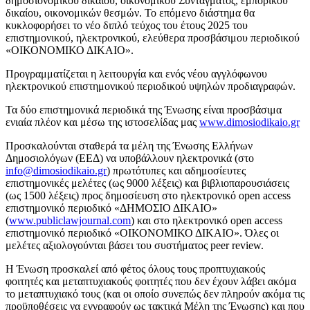
δημοσιονομικού δικαίου, οικονομικού Συντάγματος, εμπορικού
δικαίου, οικονομικών θεσμών. Το επόμενο διάστημα θα
κυκλοφορήσει το νέο διπλό τεύχος του έτους 2025 του
επιστημονικού, ηλεκτρονικού, ελεύθερα προσβάσιμου περιοδικού
«ΟΙΚΟΝΟΜΙΚΟ ΔΙΚΑΙΟ».
Προγραμματίζεται η λειτουργία και ενός νέου αγγλόφωνου
ηλεκτρονικού επιστημονικού περιοδικού υψηλών προδιαγραφών.
Τα δύο επιστημονικά περιοδικά της Ένωσης είναι προσβάσιμα
ενιαία πλέον και μέσω της ιστοσελίδας μας
www.dimosiodikaio.gr
Προσκαλούνται σταθερά τα μέλη της Ένωσης Ελλήνων
Δημοσιολόγων (ΕΕΔ) να υποβάλλουν ηλεκτρονικά (στο
info@dimosiodikaio.gr
) πρωτότυπες και αδημοσίευτες
επιστημονικές μελέτες (ως 9000 λέξεις) και βιβλιοπαρουσιάσεις
(ως 1500 λέξεις) προς δημοσίευση στο ηλεκτρονικό open access
επιστημονικό περιοδικό «ΔΗΜΟΣΙΟ ΔΙΚΑΙΟ»
(
www.publiclawjournal.com
) και στο ηλεκτρονικό open access
επιστημονικό περιοδικό «ΟΙΚΟΝΟΜΙΚΟ ΔΙΚΑΙΟ». Όλες οι
μελέτες αξιολογούνται βάσει του συστήματος peer review.
Η Ένωση προσκαλεί από φέτος όλους τους προπτυχιακούς
φοιτητές και μεταπτυχιακούς φοιτητές που δεν έχουν λάβει ακόμα
το μεταπτυχιακό τους (και οι οποίο συνεπώς δεν πληρούν ακόμα τις
προϋποθέσεις να εγγραφούν ως τακτικά Μέλη της Ένωσης) και που