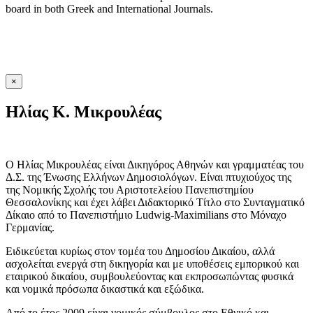
board in both Greek and International Journals.
×
Ηλίας K. Μικρουλέας
Ο Ηλίας Μικρουλέας είναι Δικηγόρος Αθηνών και γραμματέας του
Δ.Σ. της Ένωσης Ελλήνων Δημοσιολόγων. Είναι πτυχιούχος της
της Νομικής Σχολής του Αριστοτελείου Πανεπιστημίου
Θεσσαλονίκης και έχει λάβει Διδακτορικό Τίτλο στο Συνταγματικό
Δίκαιο από το Πανεπιστήμιο Ludwig-Maximilians στο Μόναχο
Γερμανίας.
Eιδικεύεται κυρίως στον τομέα του Δημοσίου Δικαίου, αλλά
ασχολείται ενεργά στη δικηγορία και με υποθέσεις εμπορικού και
εταιρικού δικαίου, συμβουλεύοντας και εκπροσωπώντας φυσικά
και νομικά πρόσωπα δικαστικά και εξώδικα.
Από το έτος 2009 είναι νομικός σύμβουλος στο Εθνικό και