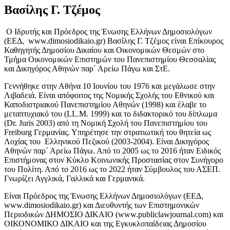
Βασίλης Γ. Τζέμος
Ο Ιδρυτής και Πρόεδρος της Ένωσης Ελλήνων Δημοσιολόγων
(ΕΕΔ, www.dimosiodikaio.gr) Βασίλης Γ. Τζέμος είναι Επίκουρος
Καθηγητής Δημοσίου Δικαίου και Οικονομικών Θεσμών στο
Τμήμα Οικονομικών Επιστημών του Πανεπιστημίου Θεσσαλίας
και Δικηγόρος Αθηνών παρ΄ Αρείω Πάγω και ΣτΕ.
Γεννήθηκε στην Αθήνα 10 Ιουνίου του 1976 και μεγάλωσε στην
Λιβαδειά. Είναι απόφοιτος της Νομικής Σχολής του Εθνικού και
Καποδιστριακού Πανεπιστημίου Αθηνών (1998) και έλαβε το
μεταπτυχιακό του (LL.M. 1999) και το διδακτορικό του δίπλωμα
(Dr. Juris 2003) από τη Νομική Σχολή του Πανεπιστημίου του
Freiburg Γερμανίας. Υπηρέτησε την στρατιωτική του θητεία ως
Λοχίας του Ελληνικού Πεζικού (2003-2004). Είναι Δικηγόρος
Αθηνών παρ΄ Αρείω Πάγω. Από το 2005 ως το 2016 ήταν Ειδικός
Επιστήμονας στον Κύκλο Κοινωνικής Προστασίας στον Συνήγορο
του Πολίτη. Από το 2016 ως το 2022 ήταν Σύμβουλος του ΑΣΕΠ.
Γνωρίζει Αγγλικά, Γαλλικά και Γερμανικά.
Είναι Πρόεδρος της Ένωσης Ελλήνων Δημοσιολόγων (ΕΕΔ,
www.dimosiodikaio.gr) και Διευθυντής των Επιστημονικών
Περιοδικών ΔΗΜΟΣΙΟ ΔΙΚΑΙΟ (www.publiclawjournal.com) και
ΟΙΚΟΝΟΜΙΚΟ ΔΙΚΑΙΟ και της Εγκυκλοπαίδειας Δημοσίου