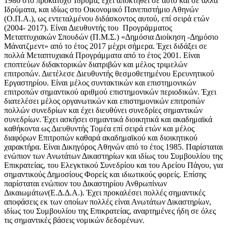
1986 στο προκάτοχο Ίδρυμα, έχει αποκτηθεί σε αυτό και σε άλλα
Ιδρύματα, και ιδίως στο Οικονομικό Πανεπιστήμιο Αθηνών
(Ο.Π.Α.), ως εντεταλμένου διδάσκοντος αυτού, επί σειρά ετών
(2004- 2017). Είναι Διευθυντής του Προγράμματος
Μεταπτυχιακών Σπουδών (Π.Μ.Σ.) «Δημόσια Διοίκηση -Δημόσιο
Μάνατζμεντ» από το έτος 2017 μέχρι σήμερα. Έχει διδάξει σε
πολλά Μεταπτυχιακά Προγράμματα από το έτος 2001. Είναι
εποπτεύων διδακτορικών διατριβών και μέλος τριμελών
επιτροπών. Διετέλεσε Διευθυντής θεσμοθετημένου Ερευνητικού
Εργαστηρίου. Είναι μέλος συντακτικών και επιστημονικών
επιτροπών σημαντικού αριθμού επιστημονικών περιοδικών. Έχει
διατελέσει μέλος οργανωτικών και επιστημονικών επιτροπών
πολλών συνεδρίων και έχει διευθύνει συνεδρίες σημαντικών
συνεδρίων. Έχει ασκήσει σημαντικά διοικητικά και ακαδημαϊκά
καθήκοντα ως Διευθυντής Τομέα επί σειρά ετών και μέλος
διαφόρων Επιτροπών καθαρά ακαδημαϊκού και διοικητικού
χαρακτήρα. Είναι Δικηγόρος Αθηνών από το έτος 1985. Παρίσταται
ενώπιον των Ανωτάτων Δικαστηρίων και ιδίως του Συμβουλίου της
Επικρατείας, του Ελεγκτικού Συνεδρίου και του Αρείου Πάγου, για
σημαντικούς Δημοσίους Φορείς και ιδιωτικούς φορείς. Επίσης
παρίσταται ενώπιον του Δικαστηρίου Ανθρωπίνων
Δικαιωμάτων(Ε.Δ.Δ.Α.). Έχει προκαλέσει πολλές σημαντικές
αποφάσεις εκ των οποίων πολλές είναι Ανωτάτων Δικαστηρίων,
ιδίως του Συμβουλίου της Επικρατείας, αναρτημένες ήδη σε όλες
τις σημαντικές βάσεις νομικών δεδομένων.