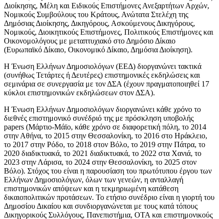
Διοίκησης, Μέλη και Ειδικούς Επιστήμονες Ανεξαρτήτων Αρχών,
Νομικούς Συμβούλους του Κράτους, Ανώτατα Στελέχη της
Δημόσιας Διοίκησης, Δικηγόρους, Ασκούμενους Δικηγόρους,
Νομικούς, Διοικητικούς Επιστήμονες, Πολιτικούς Επιστήμονες και
Οικονομολόγους με μεταπτυχιακό στο Δημόσιο Δίκαιο
(Ευρωπαϊκό Δίκαιο, Οικονομικό Δίκαιο, Δημόσια Διοίκηση).
Η Ένωση Ελλήνων Δημοσιολόγων (ΕΕΔ) διοργανώνει τακτικά
(συνήθως Τετάρτες ή Δευτέρες) επιστημονικές εκδηλώσεις και
σεμινάρια σε συνεργασία με τον ΔΣΑ (έχουν πραγματοποιηθεί 17
κύκλοι επιστημονικών εκδηλώσεων στον ΔΣΑ).
Η Ένωση Ελλήνων Δημοσιολόγων διοργανώνει κάθε χρόνο το
διεθνές επιστημονικό συνέδριό της με πρόσκληση υποβολής
papers (Μάρτιο-Μάϊο, κάθε χρόνο σε διαφορετική πόλη, το 2014
στην Αθήνα, το 2015 στην Θεσσαλονίκη, το 2016 στο Ηράκλειο,
το 2017 στην Ρόδο, το 2018 στον Βόλο, το 2019 στην Πάτρα, το
2020 διαδικτυακά, το 2021 διαδικτυακά, το 2022 στα Χανιά, το
2023 στην Λάρισα, το 2024 στην Θεσσαλονίκη, το 2025 στον
Βόλο). Στόχος του είναι η παρουσίαση του πρωτότυπου έργου των
Ελλήνων Δημοσιολόγων, όλων των γενεών, η ανταλλαγή
επιστημονικών απόψεων και η τεκμηριωμένη κατάθεση
δικαιοπολιτικών προτάσεων. Το ετήσιο συνέδριο είναι η γιορτή του
Δημοσίου Δικαίου και συνδιοργανώνεται με τους κατά τόπους
Δικηγορικούς Συλλόγους, Πανεπιστήμια, ΟΤΑ και επιστημονικούς