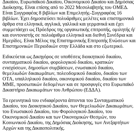
Δικαίου, Ευρωπαϊκού Δικαίου, Οικονομικού Δικαίου και Δημόσιας
Διοίκησης. Είναι επίσης από το 2022 Μεσολαβητής του ΟΜΕΔ.
Είναι Συγγραφέας 8 βιβλίων και Επιμελητής–Συγγραφέας 16
βιβλίων. Έχει δημοσιεύσει πολυάριθμες μελέτες και επιστημονικά
άρθρα στα ελληνικά, αγγλικά, γαλλικά και γερμανικά και έχει
συμμετάσχει ως Πρόεδρος της οργανωτικής επιτροπής, ομιλητής ή/
και συντονιστής σε πολυάριθμα ελληνικά και διεθνή Συνέδρια και
Ημερίδες. Είναι Μέλος της Επιστημονικής Επιτροπής Ενώσεων και
Επιστημονικών Περιοδικών στην Ελλάδα και στο εξωτερικό.
Ειδικεύεται ως Δικηγόρος σε υποθέσεις διοικητικού δικαίου,
συνταγματικού δικαίου, φορολογικού δικαίου, κρατικών
ενισχύσεων, δημοσίων συμβάσεων, ενωσιακού δικαίου,
θεμελιωδών δικαιωμάτων, πολεοδομικού δικαίου, δικαίου των
ΟΤΑ, υπαλληλικού δικαίου, οικονομικού δικαίου, δικαίου των
ΜΜΕ, προσωπικών δεδομένων και σε προσφυγές στο Ευρωπαϊκό
Δικαστήριο Δικαιωμάτων του Ανθρώπου (ΕΔΔΑ).
Τα ερευνητικά του ενδιαφέροντα άπτονται του Συνταγματικού
Δικαίου, του Διοικητικού Δικαίου, των Θεμελιωδών Δικαιωμάτων,
του Ενωσιακού Δικαίου, του Φορολογικού Δικαίου, του
Οικονομικού Δικαίου και των Οικονομικών Θεσμών, του
Κοινωνικού Δικαίου, της Δημόσιας Διοίκησης, των Ανεξαρτήτων
Αρχών και της Δικαιοπολιτικής.