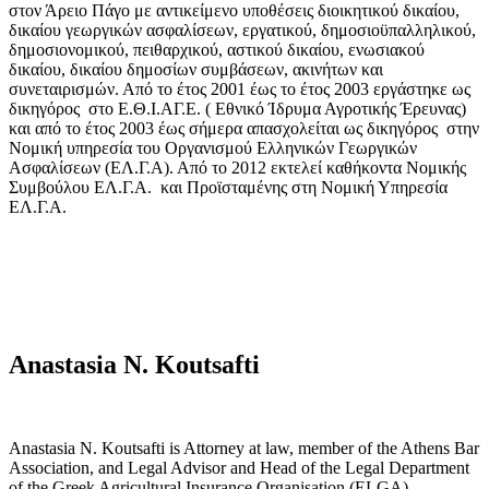
στον Άρειο Πάγο με αντικείμενο υποθέσεις διοικητικού δικαίου,
δικαίου γεωργικών ασφαλίσεων, εργατικού, δημοσιοϋπαλληλικού,
δημοσιονομικού, πειθαρχικού, αστικού δικαίου, ενωσιακού
δικαίου, δικαίου δημοσίων συμβάσεων, ακινήτων και
συνεταιρισμών. Από το έτος 2001 έως το έτος 2003 εργάστηκε ως
δικηγόρος στο Ε.Θ.Ι.ΑΓ.Ε. ( Εθνικό Ίδρυμα Αγροτικής Έρευνας)
και από το έτος 2003 έως σήμερα απασχολείται ως δικηγόρος στην
Νομική υπηρεσία του Οργανισμού Ελληνικών Γεωργικών
Ασφαλίσεων (ΕΛ.Γ.Α). Από το 2012 εκτελεί καθήκοντα Νομικής
Συμβούλου ΕΛ.Γ.Α. και Προϊσταμένης στη Νομική Υπηρεσία
ΕΛ.Γ.Α.
Anastasia N. Koutsafti
Anastasia N. Koutsafti is Attorney at law, member of the Athens Bar
Association, and Legal Advisor and Head of the Legal Department
of the Greek Agricultural Insurance Organisation (ELGA).