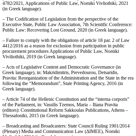
4782/2021, Applications of Public Law, Nomiki Vivliothiki, 2021
(in Greek language).
– The Codification of Legislation from the perspective of the
Executive State, Public Law Association, 7th Scientific Conference:
Public Law: Recovering Lost Ground, 2020 (in Greek language).
– Failure to comply with the obligations of article 18 par. 2 of Law
4412/2016 as a reason for exclusion from participation in public
procurement procedures Applications of Public Law, Nomiki
Viviliothiki, 2019 (in Greek language).
– Acts of Legislative Content and Democratic Governance (in
Greek language), in: Makridimitris, Prevedourou, Detsaridis,
Pravita: Reorganization of the Administration and the State in the era
following the “Memorandum”, State Printing Agency, 2016 (in
Greek language).
– Article 74 of the Hellenic Constitution and the “interna corporis”
of the Parliament, in: Vassilis Tzemos, Maria – Iliana Pravita
(editors): Constitutional Reform Sakkoulas Publications, Athens –
Thessaloniki, 2015 (in Greek language).
– Broadcasting and Broadcasters: State Council Ruling 1901/2014
(Plenary) Media and Communication Law (ΔΙΜΕΕ), Nomiki