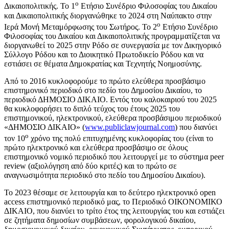
ο
Δικαιοπολιτικής. Το 1
Ετήσιο Συνέδριο Φιλοσοφίας του Δικαίου
και Δικαιοπολιτικής διοργανώθηκε το 2024 στη Ναύπακτο στην
ο
Ιερά Μονή Μεταμόρφωσης του Σωτήρος. Το 2
Ετήσιο Συνέδριο
Φιλοσοφίας του Δικαίου και Δικαιοπολιτικής προγραμματίζεται να
διοργανωθεί το 2025 στην Ρόδο σε συνεργασία με τον Δικηγορικό
Σύλλογο Ρόδου και το Διοικητικό Πρωτοδικείο Ρόδου και να
εστιάσει σε θέματα Δημοκρατίας και Τεχνητής Νοημοσύνης.
Από το 2016 κυκλοφορούμε το πρώτο ελεύθερα προσβάσιμο
επιστημονικό περιοδικό στο πεδίο του Δημοσίου Δικαίου, το
περιοδικό ΔΗΜΟΣΙΟ ΔΙΚΑΙΟ. Εντός του καλοκαιριού του 2025
θα κυκλοφορήσει το διπλό τεύχος του έτους 2025 του
επιστημονικού, ηλεκτρονικού, ελεύθερα προσβάσιμου περιοδικού
«ΔΗΜΟΣΙΟ ΔΙΚΑΙΟ» (
www.publiclawjournal.com
) που διανύει
ο
τον 10
χρόνο της πολύ επιτυχημένης κυκλοφορίας του (είναι το
πρώτο ηλεκτρονικό και ελεύθερα προσβάσιμο σε όλους
επιστημονικό νομικό περιοδικό που λειτουργεί με το σύστημα peer
review (αξιολόγηση από δύο κριτές) και το πρώτο σε
αναγνωσιμότητα περιοδικό στο πεδίο του Δημοσίου Δικαίου).
Το 2023 θέσαμε σε λειτουργία και το δεύτερο ηλεκτρονικό open
access επιστημονικό περιοδικό μας, το Περιοδικό ΟΙΚΟΝΟΜΙΚΟ
ΔΙΚΑΙΟ, που διανύει το τρίτο έτος της λειτουργίας του και εστιάζει
σε ζητήματα δημοσίων συμβάσεων, φορολογικού δικαίου,