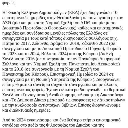
φορείς.
Η Ένωση Ελλήνων Δημοσιολόγων (ΕΕΔ) έχει διοργανώσει 10
επιστημονικές ημερίδες στην Θεσσαλονίκη σε συνεργασία με τον
ΔΣΘ (μία και με και τη Νομική Σχολή του ΑΠΘ και μία με το
Διοικητικό Πρωτοδικείο Θεσσαλονίκης) καθώς και επιστημονικές
ημερίδες και συνέδρια σε μεγάλες πόλεις της Ελλάδας σε
συνεργασία με τους κατά τόπους δικηγορικούς συλλόγους (π.χ.
Πάτρα το 2017, Ζάκυνθο, Δράμα το 2019, Ζάκυνθο 2022 (σε
συνεργασία και με το Διοικητικό Πρωτοδικείο Πύργου), Πειραιά
το 2023 και το 2024, Βόλο το 2024) και της Κύπρου (Διεθνή
Συνέδρια το 2016 (σε συνεργασία με τον Παγκύπριο Δικηγορικό
Σύλλογο και την Νομική Σχολή του Πανεπιστημίου Λευκωσίας)
και το 2018 (σε συνεργασία με τη Νομική Σχολή του
Πανεπιστημίου Κύπρου), Επιστημονική Ημερίδα το 2024 σε
συνεργασία με τη Νομική Υπηρεσία της Κύπρου ). Διοργανώνει
επίσης θεματικά συνέδρια συχνά σε συνεργασία και με άλλους
επιστημονικούς φορείς. Έχουν ειδικότερα διοργανωθεί τα θεματικά
Συνέδρια «Συνταγματική Αναθεώρηση», «Διοικητική Δικαιοσύνη»
και «Το Δημόσιο Δίκαιο μέσα από τις αποφάσεις των Δικαστηρίων»
με την κυκλοφορία αντίστοιχων βιβλίων. Επίσης διοργανώνουμε
και διαδικτυακές ημερίδες.
Από το 2024 εγκαινιάσαμε και ένα δεύτερο ετήσιο επιστημονικό
συνέδριο στο πεδίο της Φιλοσοφίας του Δικαίου και της