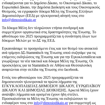
ενδιαφέρονται για το Δημόσιο Δίκαιο, το Οικονομικό Δίκαιο, το
Ευρωπαϊκό Δίκαιο, την Δημόσια Διοίκηση και τους Οικονομικούς
Θεσμούς, να εγγραφούν δόκιμα Μέλη της Ένωσης Ελλήνων
Δημοσιολόγων (ΕΕΔ) με ηλεκτρονική αίτησή τους στο
info@dimosiodikaio.gr
Τα δόκιμα Μέλη δεν πληρώνουν ετήσια συνδρομή και
συμμετέχουν οργανωτικά στις δραστηριότητες της Ένωσης. Το
φθινόπωρο του 2025 προγραμματίζεται η συνάντηση όλων των
δόκιμων Μελών με το ΔΣ της ΕΕΔ.
Εγκαινιάσαμε το προηγούμενο έτος και τον θεσμό του ανοικτού
ανά τρίμηνο ΔΣ-Stammtisch της Ένωσης οπού συζητάμε για τις
επόμενες εκδηλώσεις της Ένωσης και για την Εγκυκλοπαίδεια και
γνωρίζουμε τα νέα τακτικά και δόκιμα Μέλη της Ένωσης. Οι
προσκλήσεις για τα Stammtisch σε Αθήνα και Θεσσαλονίκη
αναρτώνται στην σελίδα της Ένωσης στο facebook.
Εντός του φθινοπώρου του 2025 προγραμματίζεται να
δημοσιευτούν ηλεκτρονικά τα πρώτα λήμματα της
ΕΓΚΥΚΛΟΠΑΙΔΕΙΑΣ ΔΗΜΟΣΙΟΥ ΔΙΚΑΙΟΥ, ΕΥΡΩΠΑΪΚΟΥ
ΔΙΚΑΙΟΥ ΚΑΙ ΔΗΜΟΣΙΑΣ ΔΙΟΙΚΗΣΗΣ. Αρκετά Μέλη έχουν
αναλάβει λήμματα και ορισμένα έχουν ήδη στείλει.
Προσκαλούνται τα Μέλη της Ένωσης να εκδηλώσουν το
ενδιαφέρον τους στο
info@dimosiodikaio.gr
για συμμετοχή ως