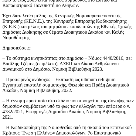
Καποδιστριακό Πανεπιστήμιο Αθηνών.
Έχει διατελέσει μέλος της Κεντρικής Νομοπαρασκευαστικής
Επιτροπής (ΚΕ.Ν.Ε.), της Κεντρικής Επιτροπής Κωδικοποίησης
(Κ.Ε.Κ.) και μέλος του μητρώου εκπαιδευτών της Εθνικής Σχολής
Δημόσιας Διοίκησης σε θέματα Διοικητικού Δικαίου και Καλής
Νομοθέτησης.
Δημοσιεύσεις:
– Το σύστημα κινητικότητας στο Δημόσιο – Νόμος 4440/2016, σε:
Βασίλης Τζέμος (επιμέλεια), ΑΣΕΠ και Δίκαιο Ανθρώπινου
Δυναμικού στο Δημόσιο, Νομική Βιβλιοθήκη 2023.
– Προσωρινός ανάδοχος – Έκπτωση ως ultimum refugium –
Εγγυητική επιστολή συμμετοχής, Θεωρία και Πράξη Διοικητικού
Δικαίου, Νομική Βιβλιοθήκη, 2022.
– Η έννομη προστασία στο στάδιο που προηγείται της σύναψης των
δημοσίων συμβάσεων υπό το φως των αλλαγών που επέφερε ο ν.
4782/2021, Εφαρμογές Δημοσίου Δικαίου, Νομική Βιβλιοθήκη,
2021.
– Η Κωδικοποίηση της Νομοθεσίας από τη σκοπιά του Επιτελικού
Κράτους, Ένωση Ελλήνων Δημοσιολόγων, 7ο Επιστημονικό