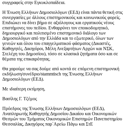
συγγραφείς στην Εγκυκλοπαίδεια.
Η Ένωση Ελλήνων Δημοσιολόγων (ΕΕΔ) είναι πάντα θετική στις
συνεργασίες με άλλους επιστημονικούς και κοινωνικούς φορείς.
Επιδιώκει να δίνει βήμα σε αξιόλογους και εργατικούς νέους
επιστήμονες του πεδίου. Ενθαρρύνει τον εποικοδομητικό,
δημιουργικό και πολιτισμένο επιστημονικό διάλογο των
Δημοσιολόγων από την Ελλάδα και το εξωτερικό, όλων των
γενεών και όλου του επαγγελματικού φάσματος (Δικαστές,
Καθηγητές, Δικηγόροι, Μέλη Ανεξαρτήτων Αρχών και ΝΣΚ,
Στελέχη του Δημοσίου), τόσο σε κλασικά ζητήματα όσο και σε
θέματα της επικαιρότητας.
Θα χαρούμε να σας δούμε από κοντά σε επόμενη επιστημονική
εκδήλωση/συνέδριο/stammtisch της Ένωσης Ελλήνων
Δημοσιολόγων (ΕΕΔ).
Με ιδιαίτερη εκτίμηση,
Βασίλης Γ. Τζέμος
Πρόεδρος της Ένωσης Ελλήνων Δημοσιολόγων (ΕΕΔ),
Αναπληρωτής Καθηγητής Δημοσίου Δικαίου και Οικονομικών
Θεσμών του Τμήματος Οικονομικών Επιστημών Πανεπιστημίου
Θεσσαλίας, Δικηγόρος παρ΄Αρείω Πάγω και ΣτΕ