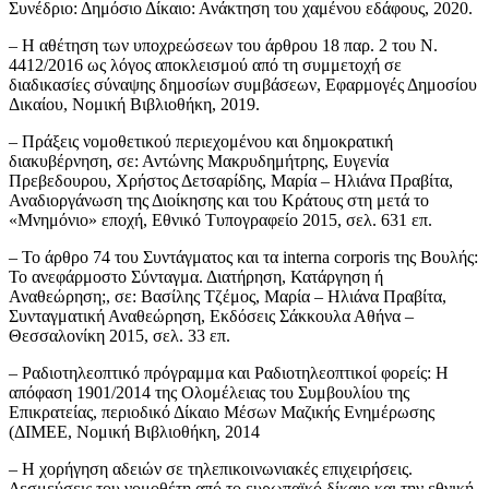
Συνέδριο: Δημόσιο Δίκαιο: Ανάκτηση του χαμένου εδάφους, 2020.
– Η αθέτηση των υποχρεώσεων του άρθρου 18 παρ. 2 του Ν.
4412/2016 ως λόγος αποκλεισμού από τη συμμετοχή σε
διαδικασίες σύναψης δημοσίων συμβάσεων, Εφαρμογές Δημοσίου
Δικαίου, Νομική Βιβλιοθήκη, 2019.
– Πράξεις νομοθετικού περιεχομένου και δημοκρατική
διακυβέρνηση, σε: Αντώνης Μακρυδημήτρης, Ευγενία
Πρεβεδουρου, Χρήστος Δετσαρίδης, Μαρία – Ηλιάνα Πραβίτα,
Αναδιοργάνωση της Διοίκησης και του Κράτους στη μετά το
«Μνημόνιο» εποχή, Εθνικό Τυπογραφείο 2015, σελ. 631 επ.
– Το άρθρο 74 του Συντάγματος και τα interna corporis της Βουλής:
Το ανεφάρμοστο Σύνταγμα. Διατήρηση, Κατάργηση ή
Αναθεώρηση;, σε: Βασίλης Τζέμος, Μαρία – Ηλιάνα Πραβίτα,
Συνταγματική Αναθεώρηση, Εκδόσεις Σάκκουλα Αθήνα –
Θεσσαλονίκη 2015, σελ. 33 επ.
– Ραδιοτηλεοπτικό πρόγραμμα και Ραδιοτηλεοπτικοί φορείς: Η
απόφαση 1901/2014 της Ολομέλειας του Συμβουλίου της
Επικρατείας, περιοδικό Δίκαιο Μέσων Μαζικής Ενημέρωσης
(ΔΙΜΕΕ, Νομική Βιβλιοθήκη, 2014
– Η χορήγηση αδειών σε τηλεπικοινωνιακές επιχειρήσεις.
Δεσμεύσεις του νομοθέτη από το ευρωπαϊκό δίκαιο και την εθνική