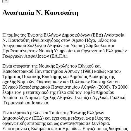
Αναστασία Ν. Κουτσαύτη
Η ταμίας της Ένωσης Ελλήνων Δημοσιολόγων (ΕΕΔ) Αναστασία
Ν. Κουτσαύτη είναι Δικηγόρος στον Άρειο Πάγο, μέλος του
Δικηγορικού Συλλόγου Αθηνών και Νομική Σύμβουλος και
Προϊσταμένη στην Νομική Υπηρεσία του Οργανισμού Ελληνικών
Γεωργικών Ασφαλίσεων (ΕΛ.Γ.Α).
Είναι απόφοιτη της Νομικής Σχολής του Εθνικού και
Καποδιστριακού Πανεπιστημίου Αθηνών (1998) καθώς και του
Τμήματος Πολιτικής Επιστήμης και Δημόσιας Διοίκησης της
σχολής Νομικών, Οικονομικών και Πολιτικών Επιστημών του
Εθνικού Καποδιστριακού Πανεπιστημίου Αθηνών (2006). To 2000
έλαβε τον μεταπτυχιακό της τίτλο από τον Τομέα Δημοσίου
Δικαίου της Νομικής Σχολής Αθηνών. Γνωρίζει Αγγλικά, Γαλλικά,
Γερμανικά και Ισπανικά.
Είναι ιδρυτικό μέλος και Ταμίας της Ένωσης Ελλήνων
Δημοσιολόγων (ΕΕΔ) και έχει συμμετάσχει ως μέλος της
οργανωτικής επιτροπής και ως συντονίστρια σε Συνέδρια,
Επιστημονικές Εκδηλώσεις και Ημερίδες. Εργάζεται ως δικηγόρος