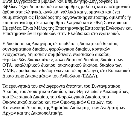
Είναι Συγγραφέας 8 βιβλίων και Επιμελητής–Συγγραφέας 16
βιβλίων. Έχει δημοσιεύσει πολυάριθμες μελέτες και επιστημονικά
άρθρα στα ελληνικά, αγγλικά, γαλλικά και γερμανικά και έχει
συμμετάσχει ως Πρόεδρος της οργανωτικής επιτροπής, ομιλητής ή/
και συντονιστής σε πολυάριθμα ελληνικά και διεθνή Συνέδρια και
Ημερίδες. Είναι Μέλος της Επιστημονικής Επιτροπής Ενώσεων και
Επιστημονικών Περιοδικών στην Ελλάδα και στο εξωτερικό.
Ειδικεύεται ως Δικηγόρος σε υποθέσεις διοικητικού δικαίου,
συνταγματικού δικαίου, φορολογικού δικαίου, κρατικών
ενισχύσεων, δημοσίων συμβάσεων, ενωσιακού δικαίου,
θεμελιωδών δικαιωμάτων, πολεοδομικού δικαίου, δικαίου των
ΟΤΑ, υπαλληλικού δικαίου, οικονομικού δικαίου, δικαίου των
ΜΜΕ, προσωπικών δεδομένων και σε προσφυγές στο Ευρωπαϊκό
Δικαστήριο Δικαιωμάτων του Ανθρώπου (ΕΔΔΑ).
Τα ερευνητικά του ενδιαφέροντα άπτονται του Συνταγματικού
Δικαίου, του Διοικητικού Δικαίου, των Θεμελιωδών Δικαιωμάτων,
του Ενωσιακού Δικαίου, του Φορολογικού Δικαίου, του
Οικονομικού Δικαίου και των Οικονομικών Θεσμών, του
Κοινωνικού Δικαίου, της Δημόσιας Διοίκησης, των Ανεξαρτήτων
Αρχών και της Δικαιοπολιτικής.