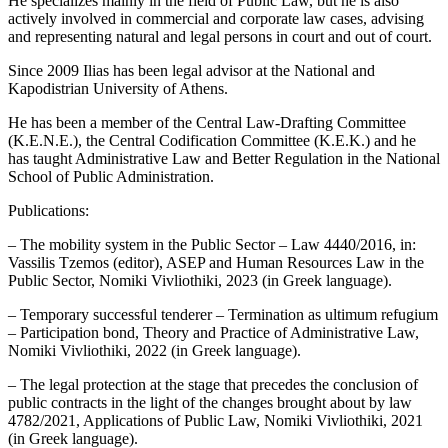
He specializes mainly in the field of Public Law, but he is also
actively involved in commercial and corporate law cases, advising
and representing natural and legal persons in court and out of court.
Since 2009 Ilias has been legal advisor at the National and
Kapodistrian University of Athens.
He has been a member of the Central Law-Drafting Committee
(K.E.N.E.), the Central Codification Committee (K.E.K.) and he
has taught Administrative Law and Better Regulation in the National
School of Public Administration.
Publications:
– The mobility system in the Public Sector – Law 4440/2016, in:
Vassilis Tzemos (editor), ASEP and Human Resources Law in the
Public Sector, Nomiki Vivliothiki, 2023 (in Greek language).
– Temporary successful tenderer – Termination as ultimum refugium
– Participation bond, Theory and Practice of Administrative Law,
Nomiki Vivliothiki, 2022 (in Greek language).
– The legal protection at the stage that precedes the conclusion of
public contracts in the light of the changes brought about by law
4782/2021, Applications of Public Law, Nomiki Vivliothiki, 2021
(in Greek language).