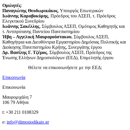
Ομιλητές
:
Παναγιώτης Θεοδωρικάκος
, Υπουργός Εσωτερικών
Ιωάννης Καραβοκύρης
, Πρόεδρος του ΑΣΕΠ, τ. Πρόεδρος
Ελεγκτικού Συνεδρίου
Ιωάννης Σακέλλης
, Σύμβουλος ΑΣΕΠ, Ομότιμος Καθηγητής και
τ. Αντιπρύτανης Παντείου Πανεπιστημίου
Ήβη – Αγγελική Μαυρομούστακου
, Σύμβουλος ΑΣΕΠ,
Καθηγήτρια και Διευθύντρια Εργαστηρίου Δημόσιας Πολιτικής και
Διοίκησης Πανεπιστημίου Κρήτης, Συνεργάτης έργου
Δρ. Βασίλης Γ. Τζέμος
, Σύμβουλος ΑΣΕΠ, Πρόεδρος της
Ένωσης Ελλήνων Δημοσιολόγων (ΕΕΔ), Επιμελητής έργου
Θέλετε να επικοινωνήσετε με την ΕΕΔ;
Επικοινωνία
Επικοινωνία
Μαυρομιχάλη 7
106 79 Αθήνα
t: +30 211 0108329
e:
info@dimosiodikaio.gr