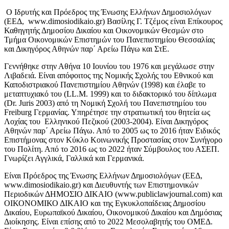
Ο Ιδρυτής και Πρόεδρος της Ένωσης Ελλήνων Δημοσιολόγων
(ΕΕΔ, www.dimosiodikaio.gr) Βασίλης Γ. Τζέμος είναι Επίκουρος
Καθηγητής Δημοσίου Δικαίου και Οικονομικών Θεσμών στο
Τμήμα Οικονομικών Επιστημών του Πανεπιστημίου Θεσσαλίας
και Δικηγόρος Αθηνών παρ΄ Αρείω Πάγω και ΣτΕ.
Γεννήθηκε στην Αθήνα 10 Ιουνίου του 1976 και μεγάλωσε στην
Λιβαδειά. Είναι απόφοιτος της Νομικής Σχολής του Εθνικού και
Καποδιστριακού Πανεπιστημίου Αθηνών (1998) και έλαβε το
μεταπτυχιακό του (LL.M. 1999) και το διδακτορικό του δίπλωμα
(Dr. Juris 2003) από τη Νομική Σχολή του Πανεπιστημίου του
Freiburg Γερμανίας. Υπηρέτησε την στρατιωτική του θητεία ως
Λοχίας του Ελληνικού Πεζικού (2003-2004). Είναι Δικηγόρος
Αθηνών παρ΄ Αρείω Πάγω. Από το 2005 ως το 2016 ήταν Ειδικός
Επιστήμονας στον Κύκλο Κοινωνικής Προστασίας στον Συνήγορο
του Πολίτη. Από το 2016 ως το 2022 ήταν Σύμβουλος του ΑΣΕΠ.
Γνωρίζει Αγγλικά, Γαλλικά και Γερμανικά.
Είναι Πρόεδρος της Ένωσης Ελλήνων Δημοσιολόγων (ΕΕΔ,
www.dimosiodikaio.gr) και Διευθυντής των Επιστημονικών
Περιοδικών ΔΗΜΟΣΙΟ ΔΙΚΑΙΟ (www.publiclawjournal.com) και
ΟΙΚΟΝΟΜΙΚΟ ΔΙΚΑΙΟ και της Εγκυκλοπαίδειας Δημοσίου
Δικαίου, Ευρωπαϊκού Δικαίου, Οικονομικού Δικαίου και Δημόσιας
Διοίκησης. Είναι επίσης από το 2022 Μεσολαβητής του ΟΜΕΔ.