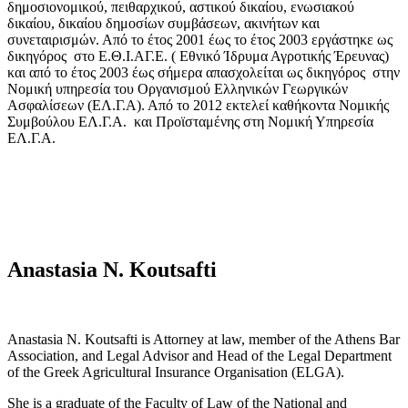
δημοσιονομικού, πειθαρχικού, αστικού δικαίου, ενωσιακού
δικαίου, δικαίου δημοσίων συμβάσεων, ακινήτων και
συνεταιρισμών. Από το έτος 2001 έως το έτος 2003 εργάστηκε ως
δικηγόρος στο Ε.Θ.Ι.ΑΓ.Ε. ( Εθνικό Ίδρυμα Αγροτικής Έρευνας)
και από το έτος 2003 έως σήμερα απασχολείται ως δικηγόρος στην
Νομική υπηρεσία του Οργανισμού Ελληνικών Γεωργικών
Ασφαλίσεων (ΕΛ.Γ.Α). Από το 2012 εκτελεί καθήκοντα Νομικής
Συμβούλου ΕΛ.Γ.Α. και Προϊσταμένης στη Νομική Υπηρεσία
ΕΛ.Γ.Α.
Anastasia N. Koutsafti
Anastasia N. Koutsafti is Attorney at law, member of the Athens Bar
Association, and Legal Advisor and Head of the Legal Department
of the Greek Agricultural Insurance Organisation (ELGA).
She is a graduate of the Faculty of Law of the National and