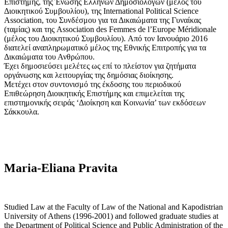
Επιστήμης, της Ένωσης Ελλήνων Δημοσιολόγων (μέλος του
Διοικητικού Συμβουλίου), της International Political Science
Association, του Συνδέσμου για τα Δικαιώματα της Γυναίκας
(ταμίας) και της Association des Femmes de l’Europe Méridionale
(μέλος του Διοικητικού Συμβουλίου). Από τον Ιανουάριο 2016
διατελεί αναπληρωματικό μέλος της Εθνικής Επιτροπής για τα
Δικαιώματα του Ανθρώπου.
Έχει δημοσιεύσει μελέτες ως επί το πλείστον για ζητήματα
οργάνωσης και λειτουργίας της δημόσιας διοίκησης.
Μετέχει στον συντονισμό της έκδοσης του περιοδικού
Επιθεώρηση Διοικητικής Επιστήμης και επιμελείται της
επιστημονικής σειράς ‘Διοίκηση και Κοινωνία’ των εκδόσεων
Σάκκουλα.
Maria-Eliana Pravita
Studied Law at the Faculty of Law of the National and Kapodistrian
University of Athens (1996-2001) and followed graduate studies at
the Department of Political Science and Public Administration of the