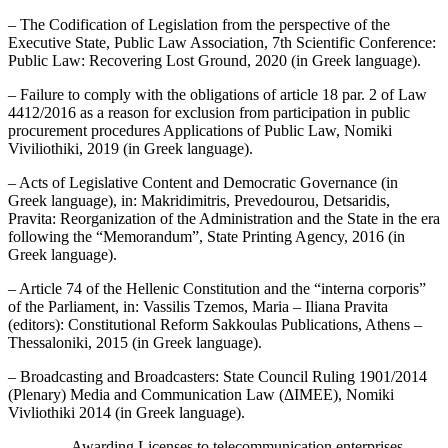
– The Codification of Legislation from the perspective of the
Executive State, Public Law Association, 7th Scientific Conference:
Public Law: Recovering Lost Ground, 2020 (in Greek language).
– Failure to comply with the obligations of article 18 par. 2 of Law
4412/2016 as a reason for exclusion from participation in public
procurement procedures Applications of Public Law, Nomiki
Viviliothiki, 2019 (in Greek language).
– Acts of Legislative Content and Democratic Governance (in
Greek language), in: Makridimitris, Prevedourou, Detsaridis,
Pravita: Reorganization of the Administration and the State in the era
following the “Memorandum”, State Printing Agency, 2016 (in
Greek language).
– Article 74 of the Hellenic Constitution and the “interna corporis”
of the Parliament, in: Vassilis Tzemos, Maria – Iliana Pravita
(editors): Constitutional Reform Sakkoulas Publications, Athens –
Thessaloniki, 2015 (in Greek language).
– Broadcasting and Broadcasters: State Council Ruling 1901/2014
(Plenary) Media and Communication Law (ΔΙΜΕΕ), Nomiki
Vivliothiki 2014 (in Greek language).
– Awarding Licenses to telecommunication enterprises.