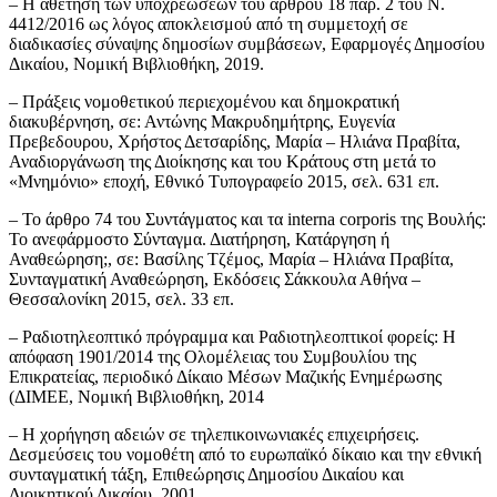
– Η αθέτηση των υποχρεώσεων του άρθρου 18 παρ. 2 του Ν.
4412/2016 ως λόγος αποκλεισμού από τη συμμετοχή σε
διαδικασίες σύναψης δημοσίων συμβάσεων, Εφαρμογές Δημοσίου
Δικαίου, Νομική Βιβλιοθήκη, 2019.
– Πράξεις νομοθετικού περιεχομένου και δημοκρατική
διακυβέρνηση, σε: Αντώνης Μακρυδημήτρης, Ευγενία
Πρεβεδουρου, Χρήστος Δετσαρίδης, Μαρία – Ηλιάνα Πραβίτα,
Αναδιοργάνωση της Διοίκησης και του Κράτους στη μετά το
«Μνημόνιο» εποχή, Εθνικό Τυπογραφείο 2015, σελ. 631 επ.
– Το άρθρο 74 του Συντάγματος και τα interna corporis της Βουλής:
Το ανεφάρμοστο Σύνταγμα. Διατήρηση, Κατάργηση ή
Αναθεώρηση;, σε: Βασίλης Τζέμος, Μαρία – Ηλιάνα Πραβίτα,
Συνταγματική Αναθεώρηση, Εκδόσεις Σάκκουλα Αθήνα –
Θεσσαλονίκη 2015, σελ. 33 επ.
– Ραδιοτηλεοπτικό πρόγραμμα και Ραδιοτηλεοπτικοί φορείς: Η
απόφαση 1901/2014 της Ολομέλειας του Συμβουλίου της
Επικρατείας, περιοδικό Δίκαιο Μέσων Μαζικής Ενημέρωσης
(ΔΙΜΕΕ, Νομική Βιβλιοθήκη, 2014
– Η χορήγηση αδειών σε τηλεπικοινωνιακές επιχειρήσεις.
Δεσμεύσεις του νομοθέτη από το ευρωπαϊκό δίκαιο και την εθνική
συνταγματική τάξη, Επιθεώρησις Δημοσίου Δικαίου και
Διοικητικού Δικαίου, 2001.