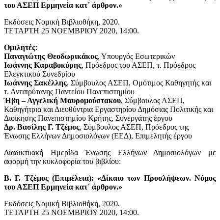
του ΑΣΕΠ Ερμηνεία κατ΄ άρθρον.»
Εκδόσεις Νομική Βιβλιοθήκη, 2020.
ΤETAPTH 25 NOEMBΡΙΟΥ 2020, 14:00.
Ομιλητές
:
Παναγιώτης Θεοδωρικάκος
, Υπουργός Εσωτερικών
Ιωάννης Καραβοκύρης
, Πρόεδρος του ΑΣΕΠ, τ. Πρόεδρος
Ελεγκτικού Συνεδρίου
Ιωάννης Σακέλλης
, Σύμβουλος ΑΣΕΠ, Ομότιμος Καθηγητής και
τ. Αντιπρύτανης Παντείου Πανεπιστημίου
Ήβη – Αγγελική Μαυρομούστακου
, Σύμβουλος ΑΣΕΠ,
Καθηγήτρια και Διευθύντρια Εργαστηρίου Δημόσιας Πολιτικής και
Διοίκησης Πανεπιστημίου Κρήτης, Συνεργάτης έργου
Δρ. Βασίλης Γ. Τζέμος
, Σύμβουλος ΑΣΕΠ, Πρόεδρος της
Ένωσης Ελλήνων Δημοσιολόγων (ΕΕΔ), Επιμελητής έργου
Διαδικτυακή Ημερίδα Ένωσης Ελλήνων Δημοσιολόγων με
αφορμή την κυκλοφορία του βιβλίου:
Β. Γ. Τζέμος (Επιμέλεια): «Δίκαιο των Προσλήψεων. Νόμος
του ΑΣΕΠ Ερμηνεία κατ΄ άρθρον.»
Εκδόσεις Νομική Βιβλιοθήκη, 2020.
ΤETAPTH 25 NOEMBΡΙΟΥ 2020, 14:00.