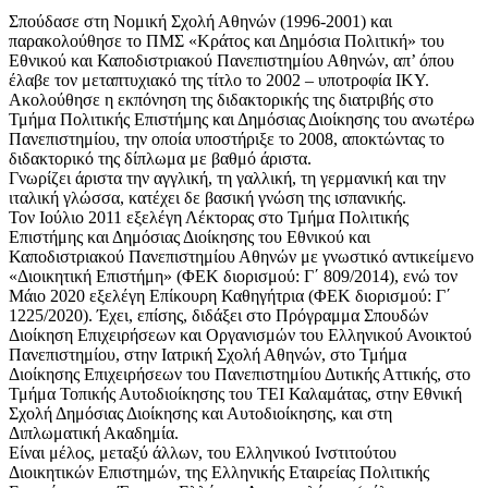
Σπούδασε στη Νομική Σχολή Αθηνών (1996-2001) και
παρακολούθησε το ΠΜΣ «Κράτος και Δημόσια Πολιτική» του
Εθνικού και Καποδιστριακού Πανεπιστημίου Αθηνών, απ’ όπου
έλαβε τον μεταπτυχιακό της τίτλο το 2002 – υποτροφία ΙΚΥ.
Ακολούθησε η εκπόνηση της διδακτορικής της διατριβής στο
Τμήμα Πολιτικής Επιστήμης και Δημόσιας Διοίκησης του ανωτέρω
Πανεπιστημίου, την οποία υποστήριξε το 2008, αποκτώντας το
διδακτορικό της δίπλωμα με βαθμό άριστα.
Γνωρίζει άριστα την αγγλική, τη γαλλική, τη γερμανική και την
ιταλική γλώσσα, κατέχει δε βασική γνώση της ισπανικής.
Τον Ιούλιο 2011 εξελέγη Λέκτορας στο Τμήμα Πολιτικής
Επιστήμης και Δημόσιας Διοίκησης του Εθνικού και
Καποδιστριακού Πανεπιστημίου Αθηνών με γνωστικό αντικείμενο
«Διοικητική Επιστήμη» (ΦΕΚ διορισμού: Γ΄ 809/2014), ενώ τον
Μάιο 2020 εξελέγη Επίκουρη Καθηγήτρια (ΦΕΚ διορισμού: Γ΄
1225/2020). Έχει, επίσης, διδάξει στο Πρόγραμμα Σπουδών
Διοίκηση Επιχειρήσεων και Οργανισμών του Ελληνικού Ανοικτού
Πανεπιστημίου, στην Ιατρική Σχολή Αθηνών, στο Τμήμα
Διοίκησης Επιχειρήσεων του Πανεπιστημίου Δυτικής Αττικής, στο
Τμήμα Τοπικής Αυτοδιοίκησης του ΤΕΙ Καλαμάτας, στην Εθνική
Σχολή Δημόσιας Διοίκησης και Αυτοδιοίκησης, και στη
Διπλωματική Ακαδημία.
Είναι μέλος, μεταξύ άλλων, του Ελληνικού Ινστιτούτου
Διοικητικών Επιστημών, της Ελληνικής Εταιρείας Πολιτικής