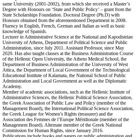
same University (2001-2002), from which she received a Master’s
Degree with Honours on ‘State and Public Policy’ – grant from the
State Scholarships Foundation. Doctoral Degree (Ph.D) with
Honours obtained from the aforementioned Department in 2008.
Fluency in English, French, German and Italian as well as basic
knowledge of Spanish.
Lecturer in Administrative Science at the National and Kapodistrian
University of Athens, Department of Political Science and Public
Administration, since July 2011. Assistant Professor, since May
2020. Has also taught classes at the Business Administration Course
of the Hellenic Open University, the Athens Medical School, the
Department of Business Administration of the University of West
Attica, the Department of Local Government of the Technological
Educational Institute of Kalamata, the National School of Public
Administration and Local Government as well as the Diplomatic
Academy.
Member of academic associations, such as the Hellenic Institute of
Administrative Sciences, the Hellenic Political Science Association,
the Greek Association of Public Law and Policy (member of the
Management Board), the International Political Science Association,
the Greek League for Women’s Rights (treasurer) and the
Association des Femmes de l’Europe Méridionale (member of the
Management Board). Alternate member of the Greek National
Commission for Human Rights, since January 2016.
Publications include books and papers on public administration and