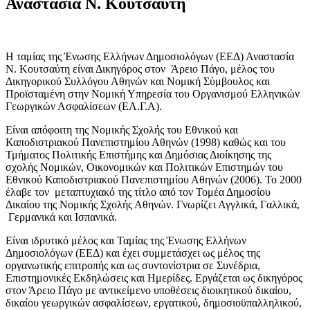
Αναστασία Ν. Κουτσαύτη
Η ταμίας της Ένωσης Ελλήνων Δημοσιολόγων (ΕΕΔ) Αναστασία
Ν. Κουτσαύτη είναι Δικηγόρος στον Άρειο Πάγο, μέλος του
Δικηγορικού Συλλόγου Αθηνών και Νομική Σύμβουλος και
Προϊσταμένη στην Νομική Υπηρεσία του Οργανισμού Ελληνικών
Γεωργικών Ασφαλίσεων (ΕΛ.Γ.Α).
Είναι απόφοιτη της Νομικής Σχολής του Εθνικού και
Καποδιστριακού Πανεπιστημίου Αθηνών (1998) καθώς και του
Τμήματος Πολιτικής Επιστήμης και Δημόσιας Διοίκησης της
σχολής Νομικών, Οικονομικών και Πολιτικών Επιστημών του
Εθνικού Καποδιστριακού Πανεπιστημίου Αθηνών (2006). To 2000
έλαβε τον μεταπτυχιακό της τίτλο από τον Τομέα Δημοσίου
Δικαίου της Νομικής Σχολής Αθηνών. Γνωρίζει Αγγλικά, Γαλλικά,
Γερμανικά και Ισπανικά.
Είναι ιδρυτικό μέλος και Ταμίας της Ένωσης Ελλήνων
Δημοσιολόγων (ΕΕΔ) και έχει συμμετάσχει ως μέλος της
οργανωτικής επιτροπής και ως συντονίστρια σε Συνέδρια,
Επιστημονικές Εκδηλώσεις και Ημερίδες. Εργάζεται ως δικηγόρος
στον Άρειο Πάγο με αντικείμενο υποθέσεις διοικητικού δικαίου,
δικαίου γεωργικών ασφαλίσεων, εργατικού, δημοσιοϋπαλληλικού,