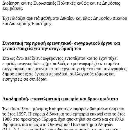
Διοίκηση και τις Ευρωπαϊκές Πολιτικές καθώς και τις Δημόσιες
Συμβάσεις.
Έχει διδάξει αρκετά μαθήματα Δικαίου και ιδίως Δημοσίου Δικαίου
και Διοικητικής Επιστήμης.
Συνοπτική περιγραφή ερευνητικού- συγγραφικού έργου και
γενικά στοιχεία για την αναγνώρισή του
Στα ως άνω πεδία ενδιαφέροντος εντοπίζεται και το έχον τύχει
ευρείας αναγνωρίσεως (με πολλές ετεροαναφορές) εκτεταμένο
συγγραφικό και ερευνητικό του έργο συγκείμενο από μονογραφίες,
δημοσιεύσεις σε έγκυρα περιοδικά, συλλογικούς τόμους και
εισηγήσεις σε συνέδρια.
Ακαδημαϊκή- επαγγελματική εμπειρία και δραστηριότητα
Έχει διατελέσει μόνιμος Καθηγητής διαφόρων βαθμίδων ήδη από
το έτος 1997. Η ευρεία διδακτική του εμπειρία εκκινεί από το έτος
1986 στο προκάτοχο Ίδρυμα, έχει αποκτηθεί σε αυτό και σε άλλα
Ιδρύματα, και ιδίως στο Οικονομικό Πανεπιστήμιο Αθηνών
(Ο.Π.Α.), ως εντεταλμένου διδάσκοντος αυτού, επί σειρά ετών