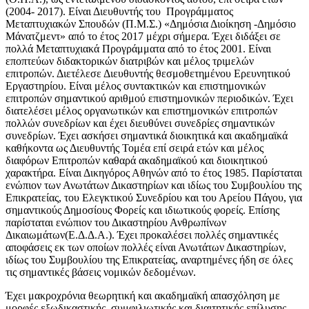
(2004- 2017). Είναι Διευθυντής του Προγράμματος
Μεταπτυχιακών Σπουδών (Π.Μ.Σ.) «Δημόσια Διοίκηση -Δημόσιο
Μάνατζμεντ» από το έτος 2017 μέχρι σήμερα. Έχει διδάξει σε
πολλά Μεταπτυχιακά Προγράμματα από το έτος 2001. Είναι
εποπτεύων διδακτορικών διατριβών και μέλος τριμελών
επιτροπών. Διετέλεσε Διευθυντής θεσμοθετημένου Ερευνητικού
Εργαστηρίου. Είναι μέλος συντακτικών και επιστημονικών
επιτροπών σημαντικού αριθμού επιστημονικών περιοδικών. Έχει
διατελέσει μέλος οργανωτικών και επιστημονικών επιτροπών
πολλών συνεδρίων και έχει διευθύνει συνεδρίες σημαντικών
συνεδρίων. Έχει ασκήσει σημαντικά διοικητικά και ακαδημαϊκά
καθήκοντα ως Διευθυντής Τομέα επί σειρά ετών και μέλος
διαφόρων Επιτροπών καθαρά ακαδημαϊκού και διοικητικού
χαρακτήρα. Είναι Δικηγόρος Αθηνών από το έτος 1985. Παρίσταται
ενώπιον των Ανωτάτων Δικαστηρίων και ιδίως του Συμβουλίου της
Επικρατείας, του Ελεγκτικού Συνεδρίου και του Αρείου Πάγου, για
σημαντικούς Δημοσίους Φορείς και ιδιωτικούς φορείς. Επίσης
παρίσταται ενώπιον του Δικαστηρίου Ανθρωπίνων
Δικαιωμάτων(Ε.Δ.Δ.Α.). Έχει προκαλέσει πολλές σημαντικές
αποφάσεις εκ των οποίων πολλές είναι Ανωτάτων Δικαστηρίων,
ιδίως του Συμβουλίου της Επικρατείας, αναρτημένες ήδη σε όλες
τις σημαντικές βάσεις νομικών δεδομένων.
Έχει μακροχρόνια θεωρητική και ακαδημαϊκή απασχόληση με
μορφές εξωδικαστικής, συμφιλιωτικής και διαιτητικής επίλυσης.