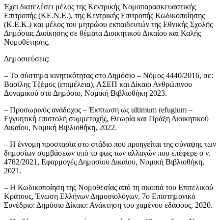
Έχει διατελέσει μέλος της Κεντρικής Νομοπαρασκευαστικής
Επιτροπής (ΚΕ.Ν.Ε.), της Κεντρικής Επιτροπής Κωδικοποίησης
(Κ.Ε.Κ.) και μέλος του μητρώου εκπαιδευτών της Εθνικής Σχολής
Δημόσιας Διοίκησης σε θέματα Διοικητικού Δικαίου και Καλής
Νομοθέτησης.
Δημοσιεύσεις:
– Το σύστημα κινητικότητας στο Δημόσιο – Νόμος 4440/2016, σε:
Βασίλης Τζέμος (επιμέλεια), ΑΣΕΠ και Δίκαιο Ανθρώπινου
Δυναμικού στο Δημόσιο, Νομική Βιβλιοθήκη 2023.
– Προσωρινός ανάδοχος – Έκπτωση ως ultimum refugium –
Εγγυητική επιστολή συμμετοχής, Θεωρία και Πράξη Διοικητικού
Δικαίου, Νομική Βιβλιοθήκη, 2022.
– Η έννομη προστασία στο στάδιο που προηγείται της σύναψης των
δημοσίων συμβάσεων υπό το φως των αλλαγών που επέφερε ο ν.
4782/2021, Εφαρμογές Δημοσίου Δικαίου, Νομική Βιβλιοθήκη,
2021.
– Η Κωδικοποίηση της Νομοθεσίας από τη σκοπιά του Επιτελικού
Κράτους, Ένωση Ελλήνων Δημοσιολόγων, 7ο Επιστημονικό
Συνέδριο: Δημόσιο Δίκαιο: Ανάκτηση του χαμένου εδάφους, 2020.