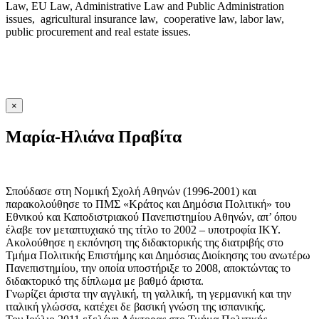
Law, EU Law, Administrative Law and Public Administration
issues, agricultural insurance law, cooperative law, labor law,
public procurement and real estate issues.
×
Μαρία-Ηλιάνα Πραβίτα
Σπούδασε στη Νομική Σχολή Αθηνών (1996-2001) και
παρακολούθησε το ΠΜΣ «Κράτος και Δημόσια Πολιτική» του
Εθνικού και Καποδιστριακού Πανεπιστημίου Αθηνών, απ’ όπου
έλαβε τον μεταπτυχιακό της τίτλο το 2002 – υποτροφία ΙΚΥ.
Ακολούθησε η εκπόνηση της διδακτορικής της διατριβής στο
Τμήμα Πολιτικής Επιστήμης και Δημόσιας Διοίκησης του ανωτέρω
Πανεπιστημίου, την οποία υποστήριξε το 2008, αποκτώντας το
διδακτορικό της δίπλωμα με βαθμό άριστα.
Γνωρίζει άριστα την αγγλική, τη γαλλική, τη γερμανική και την
ιταλική γλώσσα, κατέχει δε βασική γνώση της ισπανικής.