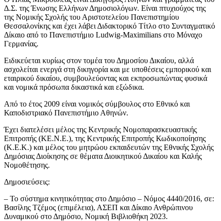
Δ.Σ. της Ένωσης Ελλήνων Δημοσιολόγων. Είναι πτυχιούχος της
της Νομικής Σχολής του Αριστοτελείου Πανεπιστημίου
Θεσσαλονίκης και έχει λάβει Διδακτορικό Τίτλο στο Συνταγματικό
Δίκαιο από το Πανεπιστήμιο Ludwig-Maximilians στο Μόναχο
Γερμανίας.
Eιδικεύεται κυρίως στον τομέα του Δημοσίου Δικαίου, αλλά
ασχολείται ενεργά στη δικηγορία και με υποθέσεις εμπορικού και
εταιρικού δικαίου, συμβουλεύοντας και εκπροσωπώντας φυσικά
και νομικά πρόσωπα δικαστικά και εξώδικα.
Από το έτος 2009 είναι νομικός σύμβουλος στο Εθνικό και
Καποδιστριακό Πανεπιστήμιο Αθηνών.
Έχει διατελέσει μέλος της Κεντρικής Νομοπαρασκευαστικής
Επιτροπής (ΚΕ.Ν.Ε.), της Κεντρικής Επιτροπής Κωδικοποίησης
(Κ.Ε.Κ.) και μέλος του μητρώου εκπαιδευτών της Εθνικής Σχολής
Δημόσιας Διοίκησης σε θέματα Διοικητικού Δικαίου και Καλής
Νομοθέτησης.
Δημοσιεύσεις:
– Το σύστημα κινητικότητας στο Δημόσιο – Νόμος 4440/2016, σε:
Βασίλης Τζέμος (επιμέλεια), ΑΣΕΠ και Δίκαιο Ανθρώπινου
Δυναμικού στο Δημόσιο, Νομική Βιβλιοθήκη 2023.