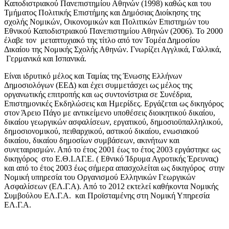
Καποδιστριακού Πανεπιστημίου Αθηνών (1998) καθώς και του
Τμήματος Πολιτικής Επιστήμης και Δημόσιας Διοίκησης της
σχολής Νομικών, Οικονομικών και Πολιτικών Επιστημών του
Εθνικού Καποδιστριακού Πανεπιστημίου Αθηνών (2006). To 2000
έλαβε τον μεταπτυχιακό της τίτλο από τον Τομέα Δημοσίου
Δικαίου της Νομικής Σχολής Αθηνών. Γνωρίζει Αγγλικά, Γαλλικά,
Γερμανικά και Ισπανικά.
Είναι ιδρυτικό μέλος και Ταμίας της Ένωσης Ελλήνων
Δημοσιολόγων (ΕΕΔ) και έχει συμμετάσχει ως μέλος της
οργανωτικής επιτροπής και ως συντονίστρια σε Συνέδρια,
Επιστημονικές Εκδηλώσεις και Ημερίδες. Εργάζεται ως δικηγόρος
στον Άρειο Πάγο με αντικείμενο υποθέσεις διοικητικού δικαίου,
δικαίου γεωργικών ασφαλίσεων, εργατικού, δημοσιοϋπαλληλικού,
δημοσιονομικού, πειθαρχικού, αστικού δικαίου, ενωσιακού
δικαίου, δικαίου δημοσίων συμβάσεων, ακινήτων και
συνεταιρισμών. Από το έτος 2001 έως το έτος 2003 εργάστηκε ως
δικηγόρος στο Ε.Θ.Ι.ΑΓ.Ε. ( Εθνικό Ίδρυμα Αγροτικής Έρευνας)
και από το έτος 2003 έως σήμερα απασχολείται ως δικηγόρος στην
Νομική υπηρεσία του Οργανισμού Ελληνικών Γεωργικών
Ασφαλίσεων (ΕΛ.Γ.Α). Από το 2012 εκτελεί καθήκοντα Νομικής
Συμβούλου ΕΛ.Γ.Α. και Προϊσταμένης στη Νομική Υπηρεσία
ΕΛ.Γ.Α.