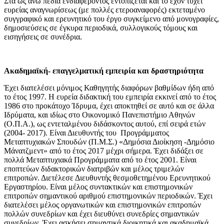
Στα ως άνω πεδία ενδιαφέροντος εντοπίζεται και το έχον τύχει
ευρείας αναγνωρίσεως (με πολλές ετεροαναφορές) εκτεταμένο
συγγραφικό και ερευνητικό του έργο συγκείμενο από μονογραφίες,
δημοσιεύσεις σε έγκυρα περιοδικά, συλλογικούς τόμους και
εισηγήσεις σε συνέδρια.
Ακαδημαϊκή- επαγγελματική εμπειρία και δραστηριότητα
Έχει διατελέσει μόνιμος Καθηγητής διαφόρων βαθμίδων ήδη από
το έτος 1997. Η ευρεία διδακτική του εμπειρία εκκινεί από το έτος
1986 στο προκάτοχο Ίδρυμα, έχει αποκτηθεί σε αυτό και σε άλλα
Ιδρύματα, και ιδίως στο Οικονομικό Πανεπιστήμιο Αθηνών
(Ο.Π.Α.), ως εντεταλμένου διδάσκοντος αυτού, επί σειρά ετών
(2004- 2017). Είναι Διευθυντής του Προγράμματος
Μεταπτυχιακών Σπουδών (Π.Μ.Σ.) «Δημόσια Διοίκηση -Δημόσιο
Μάνατζμεντ» από το έτος 2017 μέχρι σήμερα. Έχει διδάξει σε
πολλά Μεταπτυχιακά Προγράμματα από το έτος 2001. Είναι
εποπτεύων διδακτορικών διατριβών και μέλος τριμελών
επιτροπών. Διετέλεσε Διευθυντής θεσμοθετημένου Ερευνητικού
Εργαστηρίου. Είναι μέλος συντακτικών και επιστημονικών
επιτροπών σημαντικού αριθμού επιστημονικών περιοδικών. Έχει
διατελέσει μέλος οργανωτικών και επιστημονικών επιτροπών
πολλών συνεδρίων και έχει διευθύνει συνεδρίες σημαντικών
συνεδρίων. Έχει ασκήσει σημαντικά διοικητικά και ακαδημαϊκά