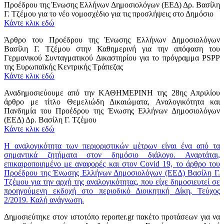
Προέδρου της Ένωσης Ελλήνων Δημοσιολόγων (ΕΕΔ) Δρ. Βασίλη
Γ. Τζέμου για το νέο νομοσχέδιο για τις προσλήψεις στο Δημόσιο
Κάντε κλικ εδώ
Άρθρο του Προέδρου της Ένωσης Ελλήνων Δημοσιολόγων
Βασίλη Γ. Τζέμου στην Καθημερινή για την απόφαση του
Γερμανικού Συνταγματικού Δικαστηρίου για το πρόγραμμα PSPP
της Ευρωπαϊκής Κεντρικής Τράπεζας
Κάντε κλικ εδώ
Αναδημοσιεύουμε από την ΚΑΘΗΜΕΡΙΝΗ της 28ης Απριλίου
άρθρο με τίτλο Θεμελιώδη Δικαιώματα, Αναλογικότητα και
Πανδημία του Προέδρου της Ένωσης Ελλήνων Δημοσιολόγων
(ΕΕΔ) Δρ. Βασίλη Γ. Τζέμου
Κάντε κλικ εδώ
Η αναλογικότητα των περιοριστικών μέτρων είναι ένα από τα
σημαντικά ζητήματα στον δημόσιο διάλογο. Αναρτάται,
επικαιροποιημένο με αναφορές και στον Covid 19, το άρθρο του
Προέδρου της Ένωσης Ελλήνων Δημοσιολόγων (ΕΕΔ) Βασίλη Γ.
Τζέμου για την αρχή της αναλογικότητας, που είχε δημοσιευτεί σε
προηγούμενη εκδοχή στο περιοδικό Διοικητική Δίκη, Τεύχος
2/2019. Καλή ανάγνωση.
Δημοσιεύτηκε στον ιστοτόπο reporter.gr πακέτο προτάσεων για να