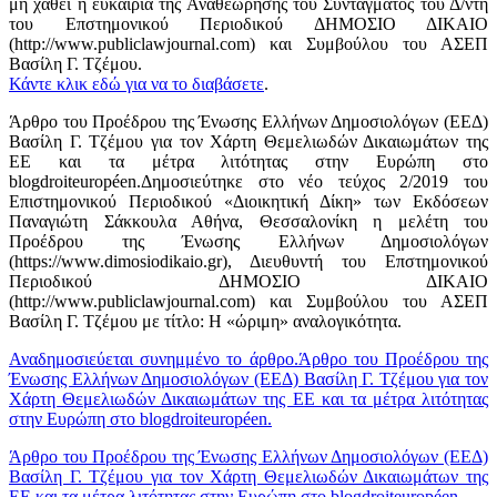
μη χαθεί η ευκαιρία της Αναθεώρησης του Συντάγματος του Δ/ντή
του Επστημονικού Περιοδικού ΔΗΜΟΣΙΟ ΔΙΚΑΙΟ
(http://www.publiclawjournal.com) και Συμβούλου του ΑΣΕΠ
Βασίλη Γ. Τζέμου.
Κάντε κλικ εδώ για να το διαβάσετε
.
Άρθρο του Προέδρου της Ένωσης Ελλήνων Δημοσιολόγων (ΕΕΔ)
Βασίλη Γ. Τζέμου για τον Χάρτη Θεμελιωδών Δικαιωμάτων της
ΕΕ και τα μέτρα λιτότητας στην Ευρώπη στο
blogdroiteuropéen.Δημοσιεύτηκε στο νέο τεύχος 2/2019 του
Επιστημονικού Περιοδικού «Διοικητική Δίκη» των Εκδόσεων
Παναγιώτη Σάκκουλα Αθήνα, Θεσσαλονίκη η μελέτη του
Προέδρου της Ένωσης Ελλήνων Δημοσιολόγων
(https://www.dimosiodikaio.gr), Διευθυντή του Επστημονικού
Περιοδικού ΔΗΜΟΣΙΟ ΔΙΚΑΙΟ
(http://www.publiclawjournal.com) και Συμβούλου του ΑΣΕΠ
Βασίλη Γ. Τζέμου με τίτλο: Η «ώριμη» αναλογικότητα.
Αναδημοσιεύεται συνημμένο το άρθρο.Άρθρο του Προέδρου της
Ένωσης Ελλήνων Δημοσιολόγων (ΕΕΔ) Βασίλη Γ. Τζέμου για τον
Χάρτη Θεμελιωδών Δικαιωμάτων της ΕΕ και τα μέτρα λιτότητας
στην Ευρώπη στο blogdroiteuropéen.
Άρθρο του Προέδρου της Ένωσης Ελλήνων Δημοσιολόγων (ΕΕΔ)
Βασίλη Γ. Τζέμου για τον Χάρτη Θεμελιωδών Δικαιωμάτων της
ΕΕ και τα μέτρα λιτότητας στην Ευρώπη στο blogdroiteuropéen.