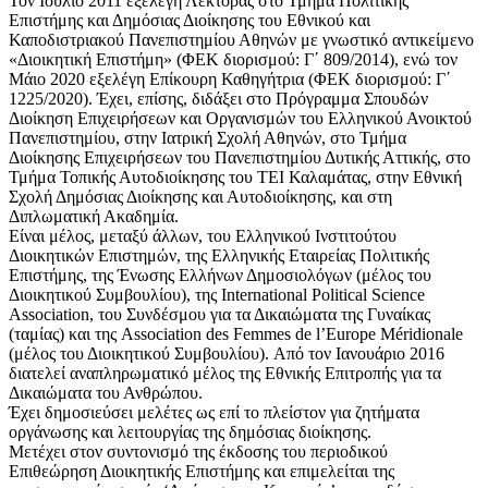
Τον Ιούλιο 2011 εξελέγη Λέκτορας στο Τμήμα Πολιτικής
Επιστήμης και Δημόσιας Διοίκησης του Εθνικού και
Καποδιστριακού Πανεπιστημίου Αθηνών με γνωστικό αντικείμενο
«Διοικητική Επιστήμη» (ΦΕΚ διορισμού: Γ΄ 809/2014), ενώ τον
Μάιο 2020 εξελέγη Επίκουρη Καθηγήτρια (ΦΕΚ διορισμού: Γ΄
1225/2020). Έχει, επίσης, διδάξει στο Πρόγραμμα Σπουδών
Διοίκηση Επιχειρήσεων και Οργανισμών του Ελληνικού Ανοικτού
Πανεπιστημίου, στην Ιατρική Σχολή Αθηνών, στο Τμήμα
Διοίκησης Επιχειρήσεων του Πανεπιστημίου Δυτικής Αττικής, στο
Τμήμα Τοπικής Αυτοδιοίκησης του ΤΕΙ Καλαμάτας, στην Εθνική
Σχολή Δημόσιας Διοίκησης και Αυτοδιοίκησης, και στη
Διπλωματική Ακαδημία.
Είναι μέλος, μεταξύ άλλων, του Ελληνικού Ινστιτούτου
Διοικητικών Επιστημών, της Ελληνικής Εταιρείας Πολιτικής
Επιστήμης, της Ένωσης Ελλήνων Δημοσιολόγων (μέλος του
Διοικητικού Συμβουλίου), της International Political Science
Association, του Συνδέσμου για τα Δικαιώματα της Γυναίκας
(ταμίας) και της Association des Femmes de l’Europe Méridionale
(μέλος του Διοικητικού Συμβουλίου). Από τον Ιανουάριο 2016
διατελεί αναπληρωματικό μέλος της Εθνικής Επιτροπής για τα
Δικαιώματα του Ανθρώπου.
Έχει δημοσιεύσει μελέτες ως επί το πλείστον για ζητήματα
οργάνωσης και λειτουργίας της δημόσιας διοίκησης.
Μετέχει στον συντονισμό της έκδοσης του περιοδικού
Επιθεώρηση Διοικητικής Επιστήμης και επιμελείται της