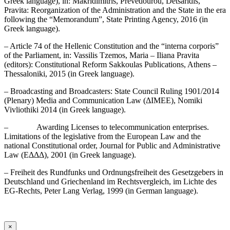
Greek language), in: Makridimitris, Prevedourou, Detsaridis,
Pravita: Reorganization of the Administration and the State in the era
following the “Memorandum”, State Printing Agency, 2016 (in
Greek language).
– Article 74 of the Hellenic Constitution and the “interna corporis”
of the Parliament, in: Vassilis Tzemos, Maria – Iliana Pravita
(editors): Constitutional Reform Sakkoulas Publications, Athens –
Thessaloniki, 2015 (in Greek language).
– Broadcasting and Broadcasters: State Council Ruling 1901/2014
(Plenary) Media and Communication Law (ΔΙΜΕΕ), Nomiki
Vivliothiki 2014 (in Greek language).
– Awarding Licenses to telecommunication enterprises.
Limitations of the legislative from the European Law and the
national Constitutional order, Journal for Public and Administrative
Law (ΕΔΔΔ), 2001 (in Greek language).
– Freiheit des Rundfunks und Ordnungsfreiheit des Gesetzgebers in
Deutschland und Griechenland im Rechtsvergleich, im Lichte des
EG-Rechts, Peter Lang Verlag, 1999 (in German language).
×