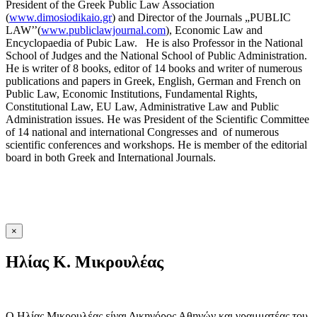
President of the Greek Public Law Association
(
www.dimosiodikaio.gr
) and Director of the Journals „PUBLIC
LAW’’(
www.publiclawjournal.com
), Economic Law and
Encyclopaedia of Pubic Law. He is also Professor in the National
School of Judges and the National School of Public Administration.
He is writer of 8 books, editor of 14 books and writer of numerous
publications and papers in Greek, English, German and French on
Public Law, Economic Institutions, Fundamental Rights,
Constitutional Law, EU Law, Administrative Law and Public
Administration issues. He was President of the Scientific Committee
of 14 national and international Congresses and of numerous
scientific conferences and workshops. He is member of the editorial
board in both Greek and International Journals.
×
Ηλίας K. Μικρουλέας
Ο Ηλίας Μικρουλέας είναι Δικηγόρος Αθηνών και γραμματέας του