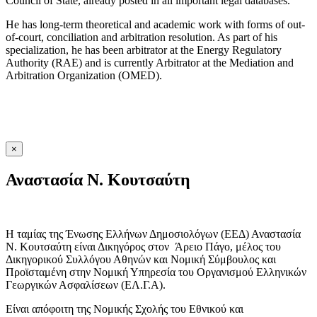
Council of State, already posted in all important legal databases.
He has long-term theoretical and academic work with forms of out-
of-court, conciliation and arbitration resolution. As part of his
specialization, he has been arbitrator at the Energy Regulatory
Authority (RAE) and is currently Arbitrator at the Mediation and
Arbitration Organization (OMED).
×
Αναστασία Ν. Κουτσαύτη
Η ταμίας της Ένωσης Ελλήνων Δημοσιολόγων (ΕΕΔ) Αναστασία
Ν. Κουτσαύτη είναι Δικηγόρος στον Άρειο Πάγο, μέλος του
Δικηγορικού Συλλόγου Αθηνών και Νομική Σύμβουλος και
Προϊσταμένη στην Νομική Υπηρεσία του Οργανισμού Ελληνικών
Γεωργικών Ασφαλίσεων (ΕΛ.Γ.Α).
Είναι απόφοιτη της Νομικής Σχολής του Εθνικού και