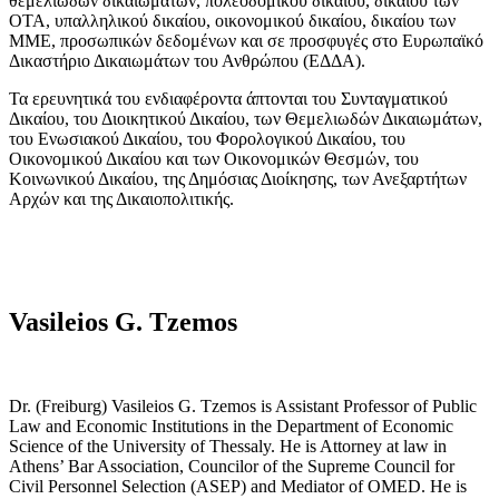
θεμελιωδών δικαιωμάτων, πολεοδομικού δικαίου, δικαίου των
ΟΤΑ, υπαλληλικού δικαίου, οικονομικού δικαίου, δικαίου των
ΜΜΕ, προσωπικών δεδομένων και σε προσφυγές στο Ευρωπαϊκό
Δικαστήριο Δικαιωμάτων του Ανθρώπου (ΕΔΔΑ).
Τα ερευνητικά του ενδιαφέροντα άπτονται του Συνταγματικού
Δικαίου, του Διοικητικού Δικαίου, των Θεμελιωδών Δικαιωμάτων,
του Ενωσιακού Δικαίου, του Φορολογικού Δικαίου, του
Οικονομικού Δικαίου και των Οικονομικών Θεσμών, του
Κοινωνικού Δικαίου, της Δημόσιας Διοίκησης, των Ανεξαρτήτων
Αρχών και της Δικαιοπολιτικής.
Vasileios G. Tzemos
Dr. (Freiburg) Vasileios G. Tzemos is Assistant Professor of Public
Law and Economic Institutions in the Department of Economic
Science of the University of Thessaly. He is Attorney at law in
Athens’ Bar Association, Councilor of the Supreme Council for
Civil Personnel Selection (ASEP) and Mediator of OMED. He is