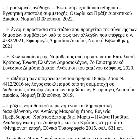
– Προσωρινός ανάδοχος – Έκπτωση ως ultimum refugium –
Εγγυητική επιστολή συμμετοχής, Θεωρία και Πράξη Διοικητικού
Δικαίου, Νομική Βιβλιοθήκη, 2022.
– Η έννομη προστασία στο στάδιο που προηγείται της σύναψης των
δημοσίων συμβάσεων υπό το φως των αλλαγών που επέφερε ο ν.
4782/2021, Εφαρμογές Δημοσίου Δικαίου, Νομική Βιβλιοθήκη,
2021.
– Η Κωδικοποίηση της Νομοθεσίας από τη σκοπιά του Επιτελικού
Κράτους, Ένωση Ελλήνων Δημοσιολόγων, 7ο Επιστημονικό
Συνέδριο: Δημόσιο Δίκαιο: Ανάκτηση του χαμένου εδάφους, 2020.
– Η αθέτηση των υποχρεώσεων του άρθρου 18 παρ. 2 του Ν.
4412/2016 ως λόγος αποκλεισμού από τη συμμετοχή σε
διαδικασίες σύναψης δημοσίων συμβάσεων, Εφαρμογές Δημοσίου
Δικαίου, Νομική Βιβλιοθήκη, 2019.
– Πράξεις νομοθετικού περιεχομένου και δημοκρατική
διακυβέρνηση, σε: Αντώνης Μακρυδημήτρης, Ευγενία
Πρεβεδουρου, Χρήστος Δετσαρίδης, Μαρία – Ηλιάνα Πραβίτα,
Αναδιοργάνωση της Διοίκησης και του Κράτους στη μετά το
«Μνημόνιο» εποχή, Εθνικό Τυπογραφείο 2015, σελ. 631 επ.
– Το άρθρο 74 του Συντάγματος και τα interna corporis της Βουλής: