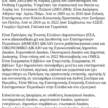
(Dr. Juris 2003) από τη Νομική Σχολή του Πανεπιστημίου του
Freiburg Γερμανίας. Υπηρέτησε την στρατιωτική του θητεία ως
Λοχίας του Ελληνικού Πεζικού (2003-2004). Είναι Δικηγόρος
Αθηνών παρ΄ Αρείω Πάγω. Από το 2005 ως το 2016 ήταν Ειδικός
Επιστήμονας στον Κύκλο Κοινωνικής Προστασίας στον Συνήγορο
του Πολίτη. Από το 2016 ως το 2022 ήταν Σύμβουλος του ΑΣΕΠ.
Γνωρίζει Αγγλικά, Γαλλικά και Γερμανικά.
Είναι Πρόεδρος της Ένωσης Ελλήνων Δημοσιολόγων (ΕΕΔ,
www.dimosiodikaio.gr) και Διευθυντής των Επιστημονικών
Περιοδικών ΔΗΜΟΣΙΟ ΔΙΚΑΙΟ (www.publiclawjournal.com) και
ΟΙΚΟΝΟΜΙΚΟ ΔΙΚΑΙΟ και της Εγκυκλοπαίδειας Δημοσίου
Δικαίου, Ευρωπαϊκού Δικαίου, Οικονομικού Δικαίου και Δημόσιας
Διοίκησης. Είναι επίσης από το 2022 Μεσολαβητής του ΟΜΕΔ.
Είναι Συγγραφέας 8 βιβλίων και Επιμελητής–Συγγραφέας 16
βιβλίων. Έχει δημοσιεύσει πολυάριθμες μελέτες και επιστημονικά
άρθρα στα ελληνικά, αγγλικά, γαλλικά και γερμανικά και έχει
συμμετάσχει ως Πρόεδρος της οργανωτικής επιτροπής, ομιλητής ή/
και συντονιστής σε πολυάριθμα ελληνικά και διεθνή Συνέδρια και
Ημερίδες. Είναι Μέλος της Επιστημονικής Επιτροπής Ενώσεων και
Επιστημονικών Περιοδικών στην Ελλάδα και στο εξωτερικό.
Ειδικεύεται ως Δικηγόρος σε υποθέσεις διοικητικού δικαίου,
συνταγματικού δικαίου, φορολογικού δικαίου, κρατικών
ενισχύσεων, δημοσίων συμβάσεων, ενωσιακού δικαίου,