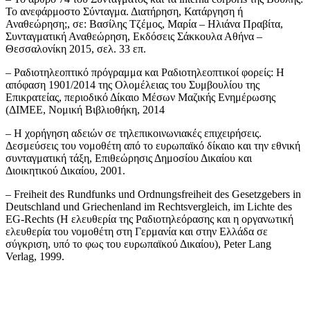
Το ανεφάρμοστο Σύνταγμα. Διατήρηση, Κατάργηση ή
Αναθεώρηση;, σε: Βασίλης Τζέμος, Μαρία – Ηλιάνα Πραβίτα,
Συνταγματική Αναθεώρηση, Εκδόσεις Σάκκουλα Αθήνα –
Θεσσαλονίκη 2015, σελ. 33 επ.
– Ραδιοτηλεοπτικό πρόγραμμα και Ραδιοτηλεοπτικοί φορείς: Η
απόφαση 1901/2014 της Ολομέλειας του Συμβουλίου της
Επικρατείας, περιοδικό Δίκαιο Μέσων Μαζικής Ενημέρωσης
(ΔΙΜΕΕ, Νομική Βιβλιοθήκη, 2014
– Η χορήγηση αδειών σε τηλεπικοινωνιακές επιχειρήσεις.
Δεσμεύσεις του νομοθέτη από το ευρωπαϊκό δίκαιο και την εθνική
συνταγματική τάξη, Επιθεώρησις Δημοσίου Δικαίου και
Διοικητικού Δικαίου, 2001.
– Freiheit des Rundfunks und Ordnungsfreiheit des Gesetzgebers in
Deutschland und Griechenland im Rechtsvergleich, im Lichte des
EG-Rechts (Η ελευθερία της Ραδιοτηλεόρασης και η οργανωτική
ελευθερία του νομοθέτη στη Γερμανία και στην Ελλάδα σε
σύγκριση, υπό το φως του ευρωπαϊκού Δικαίου), Peter Lang
Verlag, 1999.