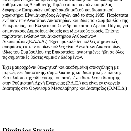
καθήκοντα ως Διευθυντής Τομέα επί σειρά ετών και μέλος
διαφόρων Επιτροπών καθαρά ακαδημαϊκού και διοικητικού
χαρακτήρα. Είναι Δικηγόρος Αθηνών από το έτος 1985. Παρίσταται
ενώπιον των Ανωτάτων Δικαστηρίων και ιδίως του Συμβουλίου της
Επικρατείας, του Ελεγκτικού Συνεδρίου και του Αρείου Πάγου, για
σημαντικούς Δημοσίους Φορείς και ιδιωτικούς φορείς. Επίσης
παρίσταται ενώπιον του Δικαστηρίου Ανθρωπίνων
Δικαιωμάτων(Ε.Δ.Δ.Α.). Έχει προκαλέσει πολλές σημαντικές
αποφάσεις εκ των οποίων πολλές είναι Ανωτάτων Δικαστηρίων,
ιδίως του Συμβουλίου της Επικρατείας, αναρτημένες ήδη σε όλες
τις σημαντικές βάσεις νομικών δεδομένων.
Έχει μακροχρόνια θεωρητική και ακαδημαϊκή απασχόληση με
μορφές εξωδικαστικής, συμφιλιωτικής και διαιτητικής επίλυσης.
Στο πλαίσιο της ειδίκευσης του αυτής έχει διατελέσει διαιτητής
στην Ρυθμιστική Αρχή Ενέργειας (Ρ.Α.Ε.) και είναι εν ενεργεία
Διαιτητής στο Οργανισμό Μεσολάβησης και Διαιτησίας (Ο.ΜΕ.Δ.)
Dimitrios Stranis