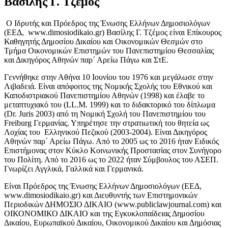
Βασίλης Γ. Τζέμος
Ο Ιδρυτής και Πρόεδρος της Ένωσης Ελλήνων Δημοσιολόγων
(ΕΕΔ, www.dimosiodikaio.gr) Βασίλης Γ. Τζέμος είναι Επίκουρος
Καθηγητής Δημοσίου Δικαίου και Οικονομικών Θεσμών στο
Τμήμα Οικονομικών Επιστημών του Πανεπιστημίου Θεσσαλίας
και Δικηγόρος Αθηνών παρ΄ Αρείω Πάγω και ΣτΕ.
Γεννήθηκε στην Αθήνα 10 Ιουνίου του 1976 και μεγάλωσε στην
Λιβαδειά. Είναι απόφοιτος της Νομικής Σχολής του Εθνικού και
Καποδιστριακού Πανεπιστημίου Αθηνών (1998) και έλαβε το
μεταπτυχιακό του (LL.M. 1999) και το διδακτορικό του δίπλωμα
(Dr. Juris 2003) από τη Νομική Σχολή του Πανεπιστημίου του
Freiburg Γερμανίας. Υπηρέτησε την στρατιωτική του θητεία ως
Λοχίας του Ελληνικού Πεζικού (2003-2004). Είναι Δικηγόρος
Αθηνών παρ΄ Αρείω Πάγω. Από το 2005 ως το 2016 ήταν Ειδικός
Επιστήμονας στον Κύκλο Κοινωνικής Προστασίας στον Συνήγορο
του Πολίτη. Από το 2016 ως το 2022 ήταν Σύμβουλος του ΑΣΕΠ.
Γνωρίζει Αγγλικά, Γαλλικά και Γερμανικά.
Είναι Πρόεδρος της Ένωσης Ελλήνων Δημοσιολόγων (ΕΕΔ,
www.dimosiodikaio.gr) και Διευθυντής των Επιστημονικών
Περιοδικών ΔΗΜΟΣΙΟ ΔΙΚΑΙΟ (www.publiclawjournal.com) και
ΟΙΚΟΝΟΜΙΚΟ ΔΙΚΑΙΟ και της Εγκυκλοπαίδειας Δημοσίου
Δικαίου, Ευρωπαϊκού Δικαίου, Οικονομικού Δικαίου και Δημόσιας