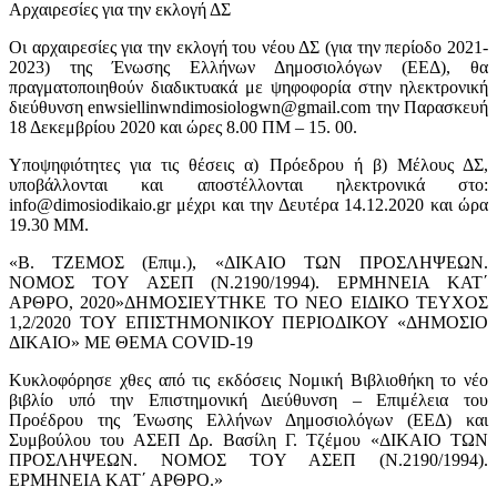
Αρχαιρεσίες για την εκλογή ΔΣ
Οι αρχαιρεσίες για την εκλογή του νέου ΔΣ (για την περίοδο 2021-
2023) της Ένωσης Ελλήνων Δημοσιολόγων (ΕΕΔ), θα
πραγματοποιηθούν διαδικτυακά με ψηφοφορία στην ηλεκτρονική
διεύθυνση enwsiellinwndimosiologwn@gmail.com την Παρασκευή
18 Δεκεμβρίου 2020 και ώρες 8.00 ΠΜ – 15. 00.
Υποψηφιότητες για τις θέσεις α) Πρόεδρου ή β) Μέλους ΔΣ,
υποβάλλονται και αποστέλλονται ηλεκτρονικά στο:
info@dimosiodikaio.gr μέχρι και την Δευτέρα 14.12.2020 και ώρα
19.30 ΜΜ.
«Β. ΤΖΕΜΟΣ (Επιμ.), «ΔΙΚΑΙΟ ΤΩΝ ΠΡΟΣΛΗΨΕΩΝ.
ΝΟΜΟΣ TOY ΑΣΕΠ (Ν.2190/1994). ΕΡΜΗΝΕΙΑ ΚΑΤ΄
ΑΡΘΡΟ, 2020»ΔΗΜΟΣΙΕΥΤΗΚΕ ΤΟ ΝΕΟ ΕΙΔΙΚΟ ΤΕΥΧΟΣ
1,2/2020 TOY ΕΠΙΣΤΗΜΟΝΙΚΟΥ ΠΕΡΙΟΔΙΚΟΥ «ΔΗΜΟΣΙΟ
ΔΙΚΑΙΟ» ΜΕ ΘΕΜΑ COVID-19
Κυκλοφόρησε χθες από τις εκδόσεις Νομική Βιβλιοθήκη το νέο
βιβλίο υπό την Επιστημονική Διεύθυνση – Επιμέλεια του
Προέδρου της Ένωσης Ελλήνων Δημοσιολόγων (ΕΕΔ) και
Συμβούλου του ΑΣΕΠ Δρ. Βασίλη Γ. Τζέμου «ΔΙΚΑΙΟ ΤΩΝ
ΠΡΟΣΛΗΨΕΩΝ. ΝΟΜΟΣ TOY ΑΣΕΠ (Ν.2190/1994).
ΕΡΜΗΝΕΙΑ ΚΑΤ΄ ΑΡΘΡΟ.»