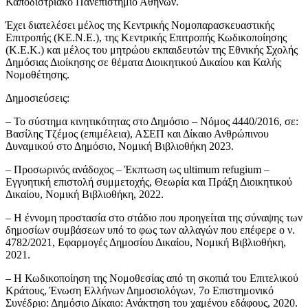
Καποδιστριακό Πανεπιστήμιο Αθηνών.
Έχει διατελέσει μέλος της Κεντρικής Νομοπαρασκευαστικής
Επιτροπής (ΚΕ.Ν.Ε.), της Κεντρικής Επιτροπής Κωδικοποίησης
(Κ.Ε.Κ.) και μέλος του μητρώου εκπαιδευτών της Εθνικής Σχολής
Δημόσιας Διοίκησης σε θέματα Διοικητικού Δικαίου και Καλής
Νομοθέτησης.
Δημοσιεύσεις:
– Το σύστημα κινητικότητας στο Δημόσιο – Νόμος 4440/2016, σε:
Βασίλης Τζέμος (επιμέλεια), ΑΣΕΠ και Δίκαιο Ανθρώπινου
Δυναμικού στο Δημόσιο, Νομική Βιβλιοθήκη 2023.
– Προσωρινός ανάδοχος – Έκπτωση ως ultimum refugium –
Εγγυητική επιστολή συμμετοχής, Θεωρία και Πράξη Διοικητικού
Δικαίου, Νομική Βιβλιοθήκη, 2022.
– Η έννομη προστασία στο στάδιο που προηγείται της σύναψης των
δημοσίων συμβάσεων υπό το φως των αλλαγών που επέφερε ο ν.
4782/2021, Εφαρμογές Δημοσίου Δικαίου, Νομική Βιβλιοθήκη,
2021.
– Η Κωδικοποίηση της Νομοθεσίας από τη σκοπιά του Επιτελικού
Κράτους, Ένωση Ελλήνων Δημοσιολόγων, 7ο Επιστημονικό
Συνέδριο: Δημόσιο Δίκαιο: Ανάκτηση του χαμένου εδάφους, 2020.