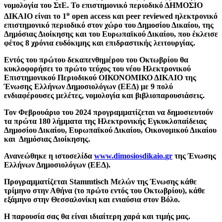
νομολογία του ΣτΕ. Το επιστημονικό περιοδικό ΔΗΜΟΣΙΟ
ο
ΔΙΚΑΙΟ είναι το 1
open
access και
peer
reviewed ηλεκτρονικό
επιστημονικό περιοδικό στον χώρο του Δημοσίου Δικαίου, της
Δημόσιας Διοίκησης και του Ευρωπαϊκού Δικαίου, που έκλεισε
φέτος 8 χρόνια ευδόκιμης και επιδραστικής λειτουργίας.
Εντός του πρώτου δεκαπενθημέρου του Οκτωβρίου θα
κυκλοφορήσει το πρώτο τεύχος του νέου Ηλεκτρονικού
Επιστημονικού Περιοδικού ΟΙΚΟΝΟΜΙΚΟ ΔΙΚΑΙΟ της
Ένωσης Ελλήνων Δημοσιολόγων (ΕΕΔ) με 9 πολύ
ενδιαφέρουσες μελέτες, νομολογία και βιβλιοπαρουσιάσεις.
Τον Φεβρουάριο του 2024 προγραμματίζεται να δημοσιευτούν
τα πρώτα 180 λήμματα της Ηλεκτρονικής Εγκυκλοπαίδειας
Δημοσίου Δικαίου, Ευρωπαϊκού Δικαίου, Οικονομικού Δικαίου
και Δημόσιας Διοίκησης.
Ανανεώθηκε η ιστοσελίδα
www.
dimosiosdikaio.
gr
της Ένωσης
Ελλήνων Δημοσιολόγων (ΕΕΔ).
Προγραμματίζεται
Stammtisch Μελών της Ένωσης κάθε
τρίμηνο στην Αθήνα (το πρώτο εντός του Οκτωβρίου), κάθε
εξάμηνο στην Θεσσαλονίκη και ενιαύσια στον Βόλο.
Η παρουσία σας θα είναι ιδιαίτερη χαρά και τιμής μας.