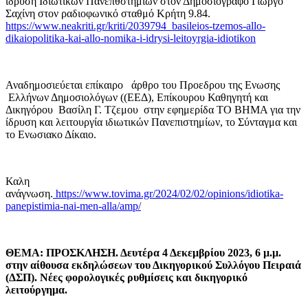
ίδρυση Ιδιωτικών Πανεπθστημιων στον Δημοσιογράφο Γιώργο
Σαχίνη στον ραδιοφωνικό σταθμό Κρήτη 9.84.
https://www.neakriti.gr/kriti/2039794_basileios-tzemos-allo-
dikaiopolitika-kai-allo-nomika-i-idrysi-leitoyrgia-idiotikon
Αναδημοσιεύεται επίκαιρο άρθρο του Προεδρου της Ενωσης
Ελλήνων Δημοσιολόγων ((ΕΕΔ), Επίκουρου Καθηγητή και
Δικηγόρου Βασίλη Γ. Τζεμου στην εφημερίδα ΤΟ ΒΗΜΑ για την
ίδρυση και λειτουργία ιδιωτικών Πανεπιστημίων, το Σύνταγμα και
το Ενωσιακο Δίκαιο.
Καλη
ανάγνωση.
https://www.tovima.gr/2024/02/02/opinions/idiotika-
panepistimia-nai-men-alla/amp/
ΘΕΜΑ: ΠΡΟΣΚΛΗΣΗ. Δευτέρα 4 Δεκεμβρίου 2023, 6 μ.μ.
στην αίθουσα εκδηλώσεων του Δικηγορικού Συλλόγου Πειραιά
(ΔΣΠ). Νέες φορολογικές ρυθμίσεις και δικηγορικό
λειτούργημα.