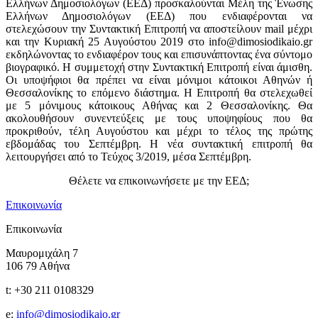
Ελλήνων Δημοσιολόγων (ΕΕΔ) προσκαλούνται Μέλη της Ένωσης
Ελλήνων Δημοσιολόγων (ΕΕΔ) που ενδιαφέρονται να
στελεχώσουν την Συντακτική Επιτροπή να αποστείλουν mail μέχρι
και την Κυριακή 25 Αυγούστου 2019 στο info@dimosiodikaio.gr
εκδηλώνοντας το ενδιαφέρον τους και επισυνάπτοντας ένα σύντομο
βιογραφικό. Η συμμετοχή στην Συντακτική Επιτροπή είναι άμισθη.
Οι υποψήφιοι θα πρέπει να είναι μόνιμοι κάτοικοι Αθηνών ή
Θεσσαλονίκης το επόμενο διάστημα. Η Επιτροπή θα στελεχωθεί
με 5 μόνιμους κάτοικους Αθήνας και 2 Θεσσαλονίκης. Θα
ακολουθήσουν συνεντεύξεις με τους υποψηφίους που θα
προκριθούν, τέλη Αυγούστου και μέχρι το τέλος της πρώτης
εβδομάδας του Σεπτέμβρη. Η νέα συντακτική επιτροπή θα
λειτουργήσει από το Τεύχος 3/2019, μέσα Σεπτέμβρη.
Θέλετε να επικοινωνήσετε με την ΕΕΔ;
Επικοινωνία
Επικοινωνία
Μαυρομιχάλη 7
106 79 Αθήνα
t: +30 211 0108329
e:
info@dimosiodikaio.gr