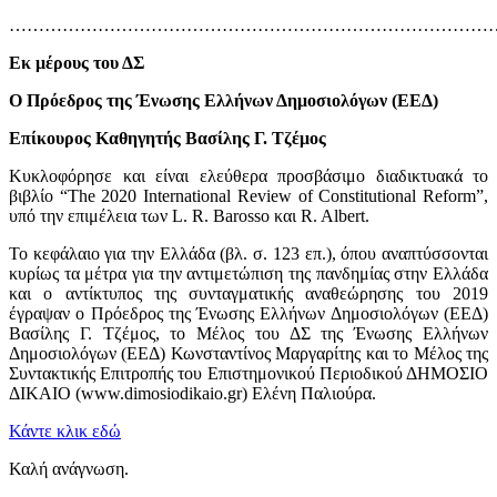
…………………………………………………………………………
Εκ μέρους του ΔΣ
Ο Πρόεδρος της Ένωσης Ελλήνων Δημοσιολόγων (ΕΕΔ)
Επίκουρος Καθηγητής Βασίλης Γ. Τζέμος
Κυκλοφόρησε και είναι ελεύθερα προσβάσιμο διαδικτυακά το
βιβλίο “The 2020 International Review of Constitutional Reform”,
υπό την επιμέλεια των L. R. Barosso και R. Albert.
To κεφάλαιο για την Ελλάδα (βλ. σ. 123 επ.), όπου αναπτύσσονται
κυρίως τα μέτρα για την αντιμετώπιση της πανδημίας στην Ελλάδα
και ο αντίκτυπος της συνταγματικής αναθεώρησης του 2019
έγραψαν ο Πρόεδρος της Ένωσης Ελλήνων Δημοσιολόγων (ΕΕΔ)
Βασίλης Γ. Τζέμος, το Μέλος του ΔΣ της Ένωσης Ελλήνων
Δημοσιολόγων (ΕΕΔ) Κωνσταντίνος Μαργαρίτης και το Μέλος της
Συντακτικής Επιτροπής του Επιστημονικού Περιοδικού ΔΗΜΟΣΙΟ
ΔΙΚΑΙΟ (www.dimosiodikaio.gr) Ελένη Παλιούρα.
Κάντε κλικ εδώ
Καλή ανάγνωση.