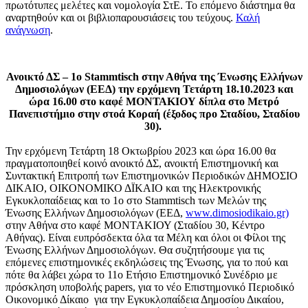
πρωτότυπες μελέτες και νομολογία ΣτΕ. Το επόμενο διάστημα θα
αναρτηθούν και οι βιβλιοπαρουσιάσεις του τεύχους.
Καλή
ανάγνωση
.
Ανοικτό ΔΣ – 1ο Stammtisch στην Αθήνα της Ένωσης Ελλήνων
Δημοσιολόγων (ΕΕΔ) την ερχόμενη Τετάρτη 18.10.2023 και
ώρα 16.00 στο καφέ ΜΟΝΤΑΚΙΟΥ δίπλα στο Μετρό
Πανεπιστήμιο στην στοά Κοραή (έξοδος προ Σταδίου, Σταδίου
30).
Την ερχόμενη Τετάρτη 18 Οκτωβρίου 2023 και ώρα 16.00 θα
πραγματοποιηθεί κοινό ανοικτό ΔΣ, ανοικτή Επιστημονική και
Συντακτική Επιτροπή των Επιστημονικών Περιοδικών ΔΗΜΟΣΙΟ
ΔΙΚΑΙΟ, ΟΙΚΟΝΟΜΙΚΟ ΔΪΚΑΙΟ και της Ηλεκτρονικής
Εγκυκλοπαίδειας και το 1ο στο Stammtisch των Μελών της
Ένωσης Ελλήνων Δημοσιολόγων (ΕΕΔ,
www.dimosiodikaio.gr)
στην Αθήνα στο καφέ ΜΟΝΤΑΚΙΟΥ (Σταδίου 30, Κέντρο
Αθήνας). Είναι ευπρόσδεκτα όλα τα Μέλη και όλοι οι Φίλοι της
Ένωσης Ελλήνων Δημοσιολόγων. Θα συζητήσουμε για τις
επόμενες επιστημονικές εκδηλώσεις της Ένωσης, για το πού και
πότε θα λάβει χώρα το 11ο Ετήσιο Επιστημονικό Συνέδριο με
πρόσκληση υποβολής papers, για το νέο Επιστημονικό Περιοδικό
Οικονομικό Δίκαιο για την Εγκυκλοπαίδεια Δημοσίου Δικαίου,