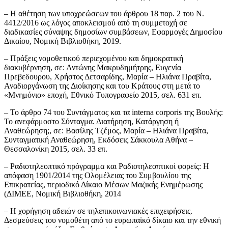
– Η αθέτηση των υποχρεώσεων του άρθρου 18 παρ. 2 του Ν.
4412/2016 ως λόγος αποκλεισμού από τη συμμετοχή σε
διαδικασίες σύναψης δημοσίων συμβάσεων, Εφαρμογές Δημοσίου
Δικαίου, Νομική Βιβλιοθήκη, 2019.
– Πράξεις νομοθετικού περιεχομένου και δημοκρατική
διακυβέρνηση, σε: Αντώνης Μακρυδημήτρης, Ευγενία
Πρεβεδουρου, Χρήστος Δετσαρίδης, Μαρία – Ηλιάνα Πραβίτα,
Αναδιοργάνωση της Διοίκησης και του Κράτους στη μετά το
«Μνημόνιο» εποχή, Εθνικό Τυπογραφείο 2015, σελ. 631 επ.
– Το άρθρο 74 του Συντάγματος και τα interna corporis της Βουλής:
Το ανεφάρμοστο Σύνταγμα. Διατήρηση, Κατάργηση ή
Αναθεώρηση;, σε: Βασίλης Τζέμος, Μαρία – Ηλιάνα Πραβίτα,
Συνταγματική Αναθεώρηση, Εκδόσεις Σάκκουλα Αθήνα –
Θεσσαλονίκη 2015, σελ. 33 επ.
– Ραδιοτηλεοπτικό πρόγραμμα και Ραδιοτηλεοπτικοί φορείς: Η
απόφαση 1901/2014 της Ολομέλειας του Συμβουλίου της
Επικρατείας, περιοδικό Δίκαιο Μέσων Μαζικής Ενημέρωσης
(ΔΙΜΕΕ, Νομική Βιβλιοθήκη, 2014
– Η χορήγηση αδειών σε τηλεπικοινωνιακές επιχειρήσεις.
Δεσμεύσεις του νομοθέτη από το ευρωπαϊκό δίκαιο και την εθνική