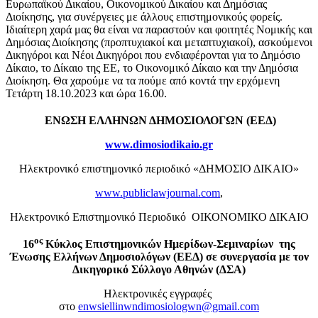
Ευρωπαϊκού Δικαίου, Οικονομικού Δικαίου και Δημόσιας
Διοίκησης, για συνέργειες με άλλους επιστημονικούς φορείς.
Ιδιαίτερη χαρά μας θα είναι να παραστούν και φοιτητές Νομικής και
Δημόσιας Διοίκησης (προπτυχιακοί και μεταπτυχιακοί), ασκούμενοι
Δικηγόροι και Νέοι Δικηγόροι που ενδιαφέρονται για το Δημόσιο
Δίκαιο, το Δίκαιο της ΕΕ, το Οικονομικό Δίκαιο και την Δημόσια
Διοίκηση. Θα χαρούμε να τα πούμε από κοντά την ερχόμενη
Τετάρτη 18.10.2023 και ώρα 16.00.
ΕΝΩΣΗ ΕΛΛΗΝΩΝ ΔΗΜΟΣΙΟΛΟΓΩΝ (ΕΕΔ)
www
.
dimosiodikaio
.
gr
Ηλεκτρονικό επιστημονικό περιοδικό «ΔΗΜΟΣΙΟ ΔΙΚΑΙΟ»
www.publiclawjournal.com
,
Ηλεκτρονικό Επιστημονικό Περιοδικό ΟΙΚΟΝΟΜΙΚΟ ΔΙΚΑΙΟ
ος
16
Κύκλος Επιστημονικών Ημερίδων-Σεμιναρίων της
Ένωσης Ελλήνων Δημοσιολόγων (ΕΕΔ) σε συνεργασία με τον
Δικηγορικό Σύλλογο Αθηνών (ΔΣΑ)
Ηλεκτρονικές εγγραφές
στο
enwsiellinwndimosiologwn@gmail.com