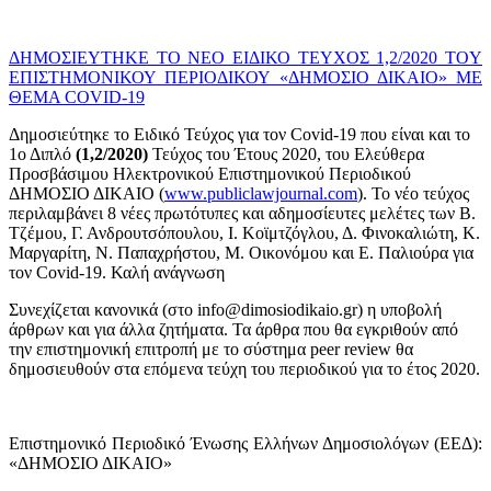
ΔΗΜΟΣΙΕΥΤΗΚΕ ΤΟ ΝΕΟ ΕΙΔΙΚΟ ΤΕΥΧΟΣ 1,2/2020 TOY
ΕΠΙΣΤΗΜΟΝΙΚΟΥ ΠΕΡΙΟΔΙΚΟΥ «ΔΗΜΟΣΙΟ ΔΙΚΑΙΟ» ΜΕ
ΘΕΜΑ COVID-19
Δημοσιεύτηκε το Ειδικό Τεύχος για τον Covid-19 που είναι και το
1ο Διπλό
(1,2/2020)
Τεύχος του Έτους 2020, του Ελεύθερα
Προσβάσιμου Ηλεκτρονικού Επιστημονικού Περιοδικού
ΔΗΜΟΣΙΟ ΔΙΚΑΙΟ (
www.publiclawjournal.com
). Το νέο τεύχος
περιλαμβάνει 8 νέες πρωτότυπες και αδημοσίευτες μελέτες των Β.
Τζέμου, Γ. Ανδρουτσόπουλου, Ι. Κοϊμτζόγλου, Δ. Φινοκαλιώτη, Κ.
Μαργαρίτη, Ν. Παπαχρήστου, Μ. Οικονόμου και Ε. Παλιούρα για
τον Covid-19. Καλή ανάγνωση
Συνεχίζεται κανονικά (στο info@dimosiodikaio.gr) η υποβολή
άρθρων και για άλλα ζητήματα. Τα άρθρα που θα εγκριθούν από
την επιστημονική επιτροπή με το σύστημα peer review θα
δημοσιευθούν στα επόμενα τεύχη του περιοδικού για το έτος 2020.
Επιστημονικό Περιοδικό Ένωσης Ελλήνων Δημοσιολόγων (ΕΕΔ):
«ΔΗΜΟΣΙΟ ΔΙΚΑΙΟ»