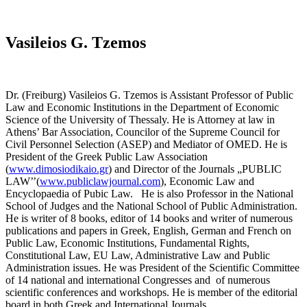
Vasileios G. Tzemos
Dr. (Freiburg) Vasileios G. Tzemos is Assistant Professor of Public
Law and Economic Institutions in the Department of Economic
Science of the University of Thessaly. He is Attorney at law in
Athens’ Bar Association, Councilor of the Supreme Council for
Civil Personnel Selection (ASEP) and Mediator of OMED. He is
President of the Greek Public Law Association
(
www.dimosiodikaio.gr
) and Director of the Journals „PUBLIC
LAW’’(
www.publiclawjournal.com
), Economic Law and
Encyclopaedia of Pubic Law. He is also Professor in the National
School of Judges and the National School of Public Administration.
He is writer of 8 books, editor of 14 books and writer of numerous
publications and papers in Greek, English, German and French on
Public Law, Economic Institutions, Fundamental Rights,
Constitutional Law, EU Law, Administrative Law and Public
Administration issues. He was President of the Scientific Committee
of 14 national and international Congresses and of numerous
scientific conferences and workshops. He is member of the editorial
board in both Greek and International Journals.