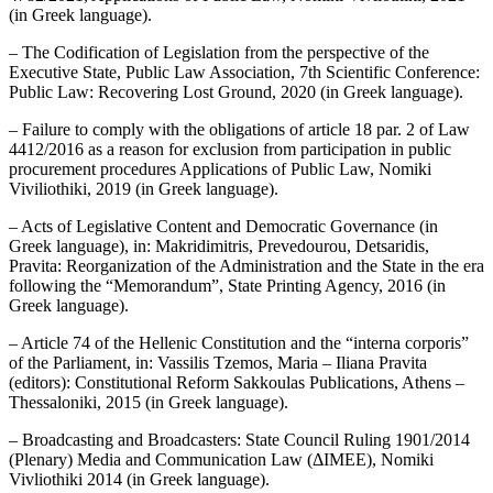
(in Greek language).
– The Codification of Legislation from the perspective of the
Executive State, Public Law Association, 7th Scientific Conference:
Public Law: Recovering Lost Ground, 2020 (in Greek language).
– Failure to comply with the obligations of article 18 par. 2 of Law
4412/2016 as a reason for exclusion from participation in public
procurement procedures Applications of Public Law, Nomiki
Viviliothiki, 2019 (in Greek language).
– Acts of Legislative Content and Democratic Governance (in
Greek language), in: Makridimitris, Prevedourou, Detsaridis,
Pravita: Reorganization of the Administration and the State in the era
following the “Memorandum”, State Printing Agency, 2016 (in
Greek language).
– Article 74 of the Hellenic Constitution and the “interna corporis”
of the Parliament, in: Vassilis Tzemos, Maria – Iliana Pravita
(editors): Constitutional Reform Sakkoulas Publications, Athens –
Thessaloniki, 2015 (in Greek language).
– Broadcasting and Broadcasters: State Council Ruling 1901/2014
(Plenary) Media and Communication Law (ΔΙΜΕΕ), Nomiki
Vivliothiki 2014 (in Greek language).