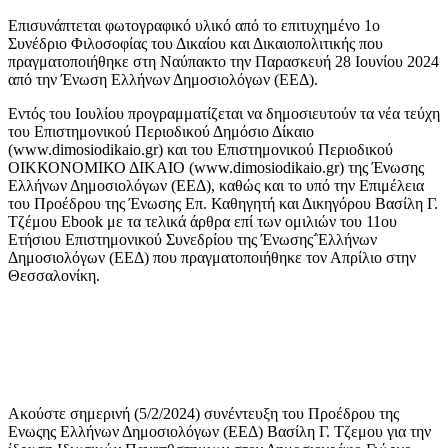
Επισυνάπτεται φωτογραφικό υλικό από το επιτυχημένο 1ο
Συνέδριο Φιλοσοφίας του Δικαίου και Δικαιοπολιτικής που
πραγματοποιήθηκε στη Ναύπακτο την Παρασκευή 28 Ιουνίου 2024
από την Ένωση Ελλήνων Δημοσιολόγων (ΕΕΔ).
Εντός του Ιουλίου προγραμματίζεται να δημοσιευτούν τα νέα τεύχη
του Επιστημονικού Περιοδικού Δημόσιο Δίκαιο
(www.dimosiodikaio.gr) και του Επιστημονικού Περιοδικού
ΟΙΚΚΟΝΟΜΙΚΟ ΔΙΚΑΙΟ (www.dimosiodikaio.gr) της Ένωσης
Ελλήνων Δημοσιολόγων (ΕΕΔ), καθώς και το υπό την Επιμέλεια
του Προέδρου της Ένωσης Επ. Καθηγητή και Δικηγόρου Βασίλη Γ.
Τζέμου Ebook με τα τελικά άρθρα επί των ομιλιών του 11ου
Ετήσιου Επιστημονικού Συνεδρίου της Ένωσης΅Ελλήνων
Δημοσιολόγων (ΕΕΔ) που πραγματοποιήθηκε τον Απρίλιο στην
Θεσσαλονίκη.
Ακούστε σημερινή (5/2/2024) συνέντευξη του Προέδρου της
Ενωςης Ελλήνων Δημοσιολόγων (ΕΕΔ) Βασίλη Γ. Τζεμου για την