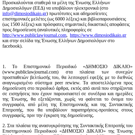
Προσκαλούνται σταθερά τα μέλη της Ένωσης Ελλήνων
Δημοσιολόγων (ΕΕΔ) να υποβάλουν ηλεκτρονικά (στο
info@dimosiodikaio.gr
) πρωτότυπες και αδημοσίευτες
επιστημονικές μελέτες (ως 6000 λέξεις) και βιβλιοπαρουσιάσεις
(ως 1500 λέξεις) και πρόσφατες σημαντικές δικαστικές αποφάσεις
προς δημοσίευση (αναλυτικές πληροφορίες σε
http://www.publiclawjournal.com
,
https://www.dimosiodikaio.gr
και στην σελίδα της Ένωσης Ελλήνων Δημοσιολόγων στο
facebook).
1. Το Επιστημονικό Περιοδικό «ΔΗΜΟΣΙΟ ΔΙΚΑΙΟ»
(www.publiclawjournal.com) στα πλαίσια των συνεχών
προσπαθειών βελτίωσής του, θα λειτουργεί εφεξής με το διεθνώς
αναγνωρισμένο σύστημα peer rewiew. Τα αποστελλόμενα προς
δημοσίευση στο περιοδικό άρθρα, εκτός από αυτά που στηρίζονται
σε εισηγήσεις που έχουν παρουσιαστεί σε συνέδρια και ημερίδες
της Ένωσης, θα εξετάζονται, χωρίς να φαίνεται το όνομα του
συγγραφέα, από μέλη της Επιστημονικής και της Συντακτικής
Επιτροπής, που θα υποβάλουν παρατηρήσεις-προτάσεις στους
συγγραφείς, πριν την έγκριση της δημοσίευσης.
2. Στα πλαίσια της ανασυγκρότησης της Συντακτικής Επιτροπής του
Επιστημονικού Περιοδικού «ΔΗΜΟΣΙΟ ΔΙΚΑΙΟ» της Ένωσης