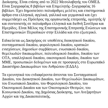
Διοίκησης. Είναι επίσης από το 2022 Μεσολαβητής του ΟΜΕΔ.
Είναι Συγγραφέας 8 βιβλίων και Επιμελητής–Συγγραφέας 16
βιβλίων. Έχει δημοσιεύσει πολυάριθμες μελέτες και επιστημονικά
άρθρα στα ελληνικά, αγγλικά, γαλλικά και γερμανικά και έχει
συμμετάσχει ως Πρόεδρος της οργανωτικής επιτροπής, ομιλητής ή/
και συντονιστής σε πολυάριθμα ελληνικά και διεθνή Συνέδρια και
Ημερίδες. Είναι Μέλος της Επιστημονικής Επιτροπής Ενώσεων και
Επιστημονικών Περιοδικών στην Ελλάδα και στο εξωτερικό.
Ειδικεύεται ως Δικηγόρος σε υποθέσεις διοικητικού δικαίου,
συνταγματικού δικαίου, φορολογικού δικαίου, κρατικών
ενισχύσεων, δημοσίων συμβάσεων, ενωσιακού δικαίου,
θεμελιωδών δικαιωμάτων, πολεοδομικού δικαίου, δικαίου των
ΟΤΑ, υπαλληλικού δικαίου, οικονομικού δικαίου, δικαίου των
ΜΜΕ, προσωπικών δεδομένων και σε προσφυγές στο Ευρωπαϊκό
Δικαστήριο Δικαιωμάτων του Ανθρώπου (ΕΔΔΑ).
Τα ερευνητικά του ενδιαφέροντα άπτονται του Συνταγματικού
Δικαίου, του Διοικητικού Δικαίου, των Θεμελιωδών Δικαιωμάτων,
του Ενωσιακού Δικαίου, του Φορολογικού Δικαίου, του
Οικονομικού Δικαίου και των Οικονομικών Θεσμών, του
Κοινωνικού Δικαίου, της Δημόσιας Διοίκησης, των Ανεξαρτήτων
Αρχών και της Δικαιοπολιτικής.