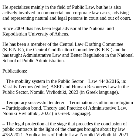
He specializes mainly in the field of Public Law, but he is also
actively involved in commercial and corporate law cases, advising
and representing natural and legal persons in court and out of court.
Since 2009 Ilias has been legal advisor at the National and
Kapodistrian University of Athens.
He has been a member of the Central Law-Drafting Committee
(K.E.N.E.), the Central Codification Committee (K.E.K.) and he
has taught Administrative Law and Better Regulation in the National
School of Public Administration.
Publications:
– The mobility system in the Public Sector – Law 4440/2016, in:
Vassilis Tzemos (editor), ASEP and Human Resources Law in the
Public Sector, Nomiki Vivliothiki, 2023 (in Greek language).
– Temporary successful tenderer – Termination as ultimum refugium
– Participation bond, Theory and Practice of Administrative Law,
Nomiki Vivliothiki, 2022 (in Greek language).
– The legal protection at the stage that precedes the conclusion of
public contracts in the light of the changes brought about by law
4782/2021, Applications of Public Law, Nomiki Vivliothiki, 2021