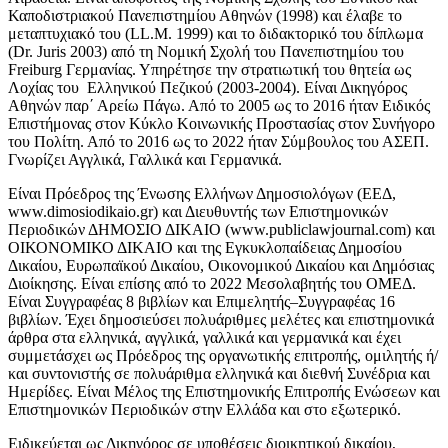
Καποδιστριακού Πανεπιστημίου Αθηνών (1998) και έλαβε το
μεταπτυχιακό του (LL.M. 1999) και το διδακτορικό του δίπλωμα
(Dr. Juris 2003) από τη Νομική Σχολή του Πανεπιστημίου του
Freiburg Γερμανίας. Υπηρέτησε την στρατιωτική του θητεία ως
Λοχίας του Ελληνικού Πεζικού (2003-2004). Είναι Δικηγόρος
Αθηνών παρ΄ Αρείω Πάγω. Από το 2005 ως το 2016 ήταν Ειδικός
Επιστήμονας στον Κύκλο Κοινωνικής Προστασίας στον Συνήγορο
του Πολίτη. Από το 2016 ως το 2022 ήταν Σύμβουλος του ΑΣΕΠ.
Γνωρίζει Αγγλικά, Γαλλικά και Γερμανικά.
Είναι Πρόεδρος της Ένωσης Ελλήνων Δημοσιολόγων (ΕΕΔ,
www.dimosiodikaio.gr) και Διευθυντής των Επιστημονικών
Περιοδικών ΔΗΜΟΣΙΟ ΔΙΚΑΙΟ (www.publiclawjournal.com) και
ΟΙΚΟΝΟΜΙΚΟ ΔΙΚΑΙΟ και της Εγκυκλοπαίδειας Δημοσίου
Δικαίου, Ευρωπαϊκού Δικαίου, Οικονομικού Δικαίου και Δημόσιας
Διοίκησης. Είναι επίσης από το 2022 Μεσολαβητής του ΟΜΕΔ.
Είναι Συγγραφέας 8 βιβλίων και Επιμελητής–Συγγραφέας 16
βιβλίων. Έχει δημοσιεύσει πολυάριθμες μελέτες και επιστημονικά
άρθρα στα ελληνικά, αγγλικά, γαλλικά και γερμανικά και έχει
συμμετάσχει ως Πρόεδρος της οργανωτικής επιτροπής, ομιλητής ή/
και συντονιστής σε πολυάριθμα ελληνικά και διεθνή Συνέδρια και
Ημερίδες. Είναι Μέλος της Επιστημονικής Επιτροπής Ενώσεων και
Επιστημονικών Περιοδικών στην Ελλάδα και στο εξωτερικό.
Ειδικεύεται ως Δικηγόρος σε υποθέσεις διοικητικού δικαίου,