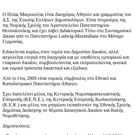
Ο Ηλίας Μικρουλέας είναι Δικηγόρος Αθηνών και γραμματέας του
Δ.Σ. της Ένωσης Ελλήνων Δημοσιολόγων. Είναι πτυχιούχος της
της Νομικής Σχολής του Αριστοτελείου Πανεπιστημίου
Θεσσαλονίκης και έχει λάβει Διδακτορικό Τίτλο στο Συνταγματικό
Δίκαιο από το Πανεπιστήμιο Ludwig-Maximilians στο Μόναχο
Γερμανίας.
Eιδικεύεται κυρίως στον τομέα του Δημοσίου Δικαίου, αλλά
ασχολείται ενεργά στη δικηγορία και με υποθέσεις εμπορικού και
εταιρικού δικαίου, συμβουλεύοντας και εκπροσωπώντας φυσικά
και νομικά πρόσωπα δικαστικά και εξώδικα.
Από το έτος 2009 είναι νομικός σύμβουλος στο Εθνικό και
Καποδιστριακό Πανεπιστήμιο Αθηνών.
Έχει διατελέσει μέλος της Κεντρικής Νομοπαρασκευαστικής
Επιτροπής (ΚΕ.Ν.Ε.), της Κεντρικής Επιτροπής Κωδικοποίησης
(Κ.Ε.Κ.) και μέλος του μητρώου εκπαιδευτών της Εθνικής Σχολής
Δημόσιας Διοίκησης σε θέματα Διοικητικού Δικαίου και Καλής
Νομοθέτησης.
Δημοσιεύσεις: