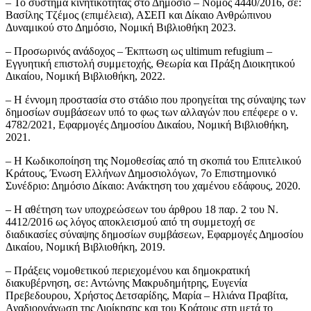
– Το σύστημα κινητικότητας στο Δημόσιο – Νόμος 4440/2016, σε:
Βασίλης Τζέμος (επιμέλεια), ΑΣΕΠ και Δίκαιο Ανθρώπινου
Δυναμικού στο Δημόσιο, Νομική Βιβλιοθήκη 2023.
– Προσωρινός ανάδοχος – Έκπτωση ως ultimum refugium –
Εγγυητική επιστολή συμμετοχής, Θεωρία και Πράξη Διοικητικού
Δικαίου, Νομική Βιβλιοθήκη, 2022.
– Η έννομη προστασία στο στάδιο που προηγείται της σύναψης των
δημοσίων συμβάσεων υπό το φως των αλλαγών που επέφερε ο ν.
4782/2021, Εφαρμογές Δημοσίου Δικαίου, Νομική Βιβλιοθήκη,
2021.
– Η Κωδικοποίηση της Νομοθεσίας από τη σκοπιά του Επιτελικού
Κράτους, Ένωση Ελλήνων Δημοσιολόγων, 7ο Επιστημονικό
Συνέδριο: Δημόσιο Δίκαιο: Ανάκτηση του χαμένου εδάφους, 2020.
– Η αθέτηση των υποχρεώσεων του άρθρου 18 παρ. 2 του Ν.
4412/2016 ως λόγος αποκλεισμού από τη συμμετοχή σε
διαδικασίες σύναψης δημοσίων συμβάσεων, Εφαρμογές Δημοσίου
Δικαίου, Νομική Βιβλιοθήκη, 2019.
– Πράξεις νομοθετικού περιεχομένου και δημοκρατική
διακυβέρνηση, σε: Αντώνης Μακρυδημήτρης, Ευγενία
Πρεβεδουρου, Χρήστος Δετσαρίδης, Μαρία – Ηλιάνα Πραβίτα,
Αναδιοργάνωση της Διοίκησης και του Κράτους στη μετά το