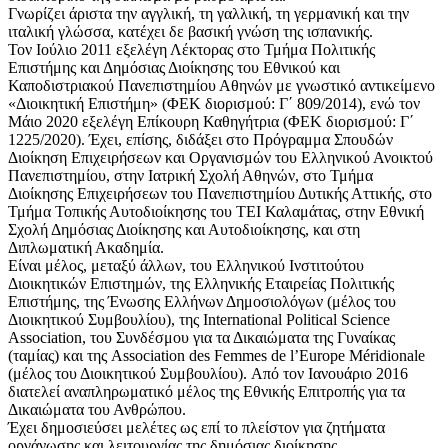
Γνωρίζει άριστα την αγγλική, τη γαλλική, τη γερμανική και την
ιταλική γλώσσα, κατέχει δε βασική γνώση της ισπανικής.
Τον Ιούλιο 2011 εξελέγη Λέκτορας στο Τμήμα Πολιτικής
Επιστήμης και Δημόσιας Διοίκησης του Εθνικού και
Καποδιστριακού Πανεπιστημίου Αθηνών με γνωστικό αντικείμενο
«Διοικητική Επιστήμη» (ΦΕΚ διορισμού: Γ΄ 809/2014), ενώ τον
Μάιο 2020 εξελέγη Επίκουρη Καθηγήτρια (ΦΕΚ διορισμού: Γ΄
1225/2020). Έχει, επίσης, διδάξει στο Πρόγραμμα Σπουδών
Διοίκηση Επιχειρήσεων και Οργανισμών του Ελληνικού Ανοικτού
Πανεπιστημίου, στην Ιατρική Σχολή Αθηνών, στο Τμήμα
Διοίκησης Επιχειρήσεων του Πανεπιστημίου Δυτικής Αττικής, στο
Τμήμα Τοπικής Αυτοδιοίκησης του ΤΕΙ Καλαμάτας, στην Εθνική
Σχολή Δημόσιας Διοίκησης και Αυτοδιοίκησης, και στη
Διπλωματική Ακαδημία.
Είναι μέλος, μεταξύ άλλων, του Ελληνικού Ινστιτούτου
Διοικητικών Επιστημών, της Ελληνικής Εταιρείας Πολιτικής
Επιστήμης, της Ένωσης Ελλήνων Δημοσιολόγων (μέλος του
Διοικητικού Συμβουλίου), της International Political Science
Association, του Συνδέσμου για τα Δικαιώματα της Γυναίκας
(ταμίας) και της Association des Femmes de l’Europe Méridionale
(μέλος του Διοικητικού Συμβουλίου). Από τον Ιανουάριο 2016
διατελεί αναπληρωματικό μέλος της Εθνικής Επιτροπής για τα
Δικαιώματα του Ανθρώπου.
Έχει δημοσιεύσει μελέτες ως επί το πλείστον για ζητήματα
οργάνωσης και λειτουργίας της δημόσιας διοίκησης.