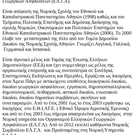
Γεωργικών Ασφαλίσεων (ΕΛ.Γ.Α).
Είναι απόφοιτη της Νομικής Σχολής του Εθνικού και
Καποδιστριακού Πανεπιστημίου Αθηνών (1998) καθώς και του
Τμήματος Πολιτικής Επιστήμης και Δημόσιας Διοίκησης της
σχολής Νομικών, Οικονομικών και Πολιτικών Επιστημών του
Εθνικού Καποδιστριακού Πανεπιστημίου Αθηνών (2006). To 2000
έλαβε τον μεταπτυχιακό της τίτλο από τον Τομέα Δημοσίου
Δικαίου της Νομικής Σχολής Αθηνών. Γνωρίζει Αγγλικά, Γαλλικά,
Γερμανικά και Ισπανικά.
Είναι ιδρυτικό μέλος και Ταμίας της Ένωσης Ελλήνων
Δημοσιολόγων (ΕΕΔ) και έχει συμμετάσχει ως μέλος της
οργανωτικής επιτροπής και ως συντονίστρια σε Συνέδρια,
Επιστημονικές Εκδηλώσεις και Ημερίδες. Εργάζεται ως δικηγόρος
στον Άρειο Πάγο με αντικείμενο υποθέσεις διοικητικού δικαίου,
δικαίου γεωργικών ασφαλίσεων, εργατικού, δημοσιοϋπαλληλικού,
δημοσιονομικού, πειθαρχικού, αστικού δικαίου, ενωσιακού
δικαίου, δικαίου δημοσίων συμβάσεων, ακινήτων και
συνεταιρισμών. Από το έτος 2001 έως το έτος 2003 εργάστηκε ως
δικηγόρος στο Ε.Θ.Ι.ΑΓ.Ε. ( Εθνικό Ίδρυμα Αγροτικής Έρευνας)
και από το έτος 2003 έως σήμερα απασχολείται ως δικηγόρος στην
Νομική υπηρεσία του Οργανισμού Ελληνικών Γεωργικών
Ασφαλίσεων (ΕΛ.Γ.Α). Από το 2012 εκτελεί καθήκοντα Νομικής
Συμβούλου ΕΛ.Γ.Α. και Προϊσταμένης στη Νομική Υπηρεσία