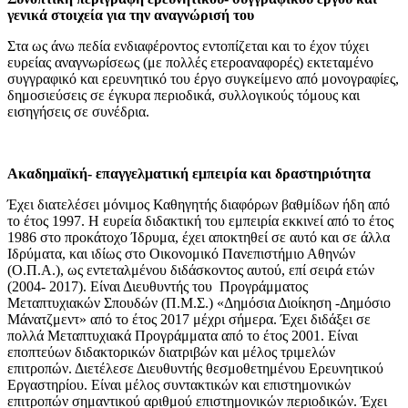
γενικά στοιχεία για την αναγνώρισή του
Στα ως άνω πεδία ενδιαφέροντος εντοπίζεται και το έχον τύχει
ευρείας αναγνωρίσεως (με πολλές ετεροαναφορές) εκτεταμένο
συγγραφικό και ερευνητικό του έργο συγκείμενο από μονογραφίες,
δημοσιεύσεις σε έγκυρα περιοδικά, συλλογικούς τόμους και
εισηγήσεις σε συνέδρια.
Ακαδημαϊκή- επαγγελματική εμπειρία και δραστηριότητα
Έχει διατελέσει μόνιμος Καθηγητής διαφόρων βαθμίδων ήδη από
το έτος 1997. Η ευρεία διδακτική του εμπειρία εκκινεί από το έτος
1986 στο προκάτοχο Ίδρυμα, έχει αποκτηθεί σε αυτό και σε άλλα
Ιδρύματα, και ιδίως στο Οικονομικό Πανεπιστήμιο Αθηνών
(Ο.Π.Α.), ως εντεταλμένου διδάσκοντος αυτού, επί σειρά ετών
(2004- 2017). Είναι Διευθυντής του Προγράμματος
Μεταπτυχιακών Σπουδών (Π.Μ.Σ.) «Δημόσια Διοίκηση -Δημόσιο
Μάνατζμεντ» από το έτος 2017 μέχρι σήμερα. Έχει διδάξει σε
πολλά Μεταπτυχιακά Προγράμματα από το έτος 2001. Είναι
εποπτεύων διδακτορικών διατριβών και μέλος τριμελών
επιτροπών. Διετέλεσε Διευθυντής θεσμοθετημένου Ερευνητικού
Εργαστηρίου. Είναι μέλος συντακτικών και επιστημονικών
επιτροπών σημαντικού αριθμού επιστημονικών περιοδικών. Έχει