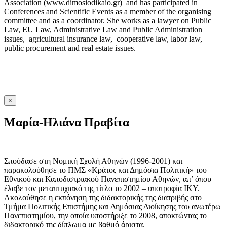
Association (www.dimosiodikaio.gr) and has participated in
Conferences and Scientific Events as a member of the organising
committee and as a coordinator. She works as a lawyer on Public
Law, EU Law, Administrative Law and Public Administration
issues, agricultural insurance law, cooperative law, labor law,
public procurement and real estate issues.
×
Μαρία-Ηλιάνα Πραβίτα
Σπούδασε στη Νομική Σχολή Αθηνών (1996-2001) και
παρακολούθησε το ΠΜΣ «Κράτος και Δημόσια Πολιτική» του
Εθνικού και Καποδιστριακού Πανεπιστημίου Αθηνών, απ’ όπου
έλαβε τον μεταπτυχιακό της τίτλο το 2002 – υποτροφία ΙΚΥ.
Ακολούθησε η εκπόνηση της διδακτορικής της διατριβής στο
Τμήμα Πολιτικής Επιστήμης και Δημόσιας Διοίκησης του ανωτέρω
Πανεπιστημίου, την οποία υποστήριξε το 2008, αποκτώντας το
διδακτορικό της δίπλωμα με βαθμό άριστα.