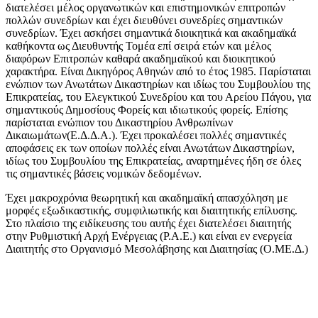
διατελέσει μέλος οργανωτικών και επιστημονικών επιτροπών
πολλών συνεδρίων και έχει διευθύνει συνεδρίες σημαντικών
συνεδρίων. Έχει ασκήσει σημαντικά διοικητικά και ακαδημαϊκά
καθήκοντα ως Διευθυντής Τομέα επί σειρά ετών και μέλος
διαφόρων Επιτροπών καθαρά ακαδημαϊκού και διοικητικού
χαρακτήρα. Είναι Δικηγόρος Αθηνών από το έτος 1985. Παρίσταται
ενώπιον των Ανωτάτων Δικαστηρίων και ιδίως του Συμβουλίου της
Επικρατείας, του Ελεγκτικού Συνεδρίου και του Αρείου Πάγου, για
σημαντικούς Δημοσίους Φορείς και ιδιωτικούς φορείς. Επίσης
παρίσταται ενώπιον του Δικαστηρίου Ανθρωπίνων
Δικαιωμάτων(Ε.Δ.Δ.Α.). Έχει προκαλέσει πολλές σημαντικές
αποφάσεις εκ των οποίων πολλές είναι Ανωτάτων Δικαστηρίων,
ιδίως του Συμβουλίου της Επικρατείας, αναρτημένες ήδη σε όλες
τις σημαντικές βάσεις νομικών δεδομένων.
Έχει μακροχρόνια θεωρητική και ακαδημαϊκή απασχόληση με
μορφές εξωδικαστικής, συμφιλιωτικής και διαιτητικής επίλυσης.
Στο πλαίσιο της ειδίκευσης του αυτής έχει διατελέσει διαιτητής
στην Ρυθμιστική Αρχή Ενέργειας (Ρ.Α.Ε.) και είναι εν ενεργεία
Διαιτητής στο Οργανισμό Μεσολάβησης και Διαιτησίας (Ο.ΜΕ.Δ.)