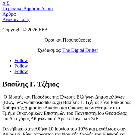
Δ.Σ.
Περιοδικό Δημόσιο Δίκαο
Άρθρα
Ανακοινώσεις
Copyright © 2026 ΕΕΔ
Όροι και Προϋποθέσεις
Σχεδιασμός:
The Digital Drifter
Follow
Follow
Follow
Βασίλης Γ. Τζέμος
Ο Ιδρυτής και Πρόεδρος της Ένωσης Ελλήνων Δημοσιολόγων
(ΕΕΔ, www.dimosiodikaio.gr) Βασίλης Γ. Τζέμος είναι Επίκουρος
Καθηγητής Δημοσίου Δικαίου και Οικονομικών Θεσμών στο
Τμήμα Οικονομικών Επιστημών του Πανεπιστημίου Θεσσαλίας
και Δικηγόρος Αθηνών παρ΄ Αρείω Πάγω και ΣτΕ.
Γεννήθηκε στην Αθήνα 10 Ιουνίου του 1976 και μεγάλωσε στην
Λιβαδειά. Είναι απόφοιτος της Νομικής Σχολής του Εθνικού και