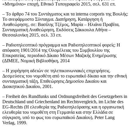
«Μνημόνιο» εποχή, Εθνικό Τυπογραφείο 2015, σελ. 631 επ.
– Το άρθρο 74 του Συντάγματος και τα interna corporis της Βουλής:
Το ανεφάρμοστο Σύνταγμα. Διατήρηση, Κατάργηση ή
Αναθεώρηση;, σε: Βασίλης Τζέμος, Μαρία – Ηλιάνα Πραβίτα,
Συνταγματική Αναθεώρηση, Εκδόσεις Σάκκουλα Αθήνα –
Θεσσαλονίκη 2015, σελ. 33 επ.
– Ραδιοτηλεοπτικό πρόγραμμα και Ραδιοτηλεοπτικοί φορείς: Η
απόφαση 1901/2014 της Ολομέλειας του Συμβουλίου της
Επικρατείας, περιοδικό Δίκαιο Μέσων Μαζικής Ενημέρωσης
(ΔΙΜΕΕ, Νομική Βιβλιοθήκη, 2014
– Η χορήγηση αδειών σε τηλεπικοινωνιακές επιχειρήσεις.
Δεσμεύσεις του νομοθέτη από το ευρωπαϊκό δίκαιο και την εθνική
συνταγματική τάξη, Επιθεώρησις Δημοσίου Δικαίου και
Διοικητικού Δικαίου, 2001.
– Freiheit des Rundfunks und Ordnungsfreiheit des Gesetzgebers in
Deutschland und Griechenland im Rechtsvergleich, im Lichte des
EG-Rechts (Η ελευθερία της Ραδιοτηλεόρασης και η οργανωτική
ελευθερία του νομοθέτη στη Γερμανία και στην Ελλάδα σε
σύγκριση, υπό το φως του ευρωπαϊκού Δικαίου), Peter Lang
Verlag, 1999.