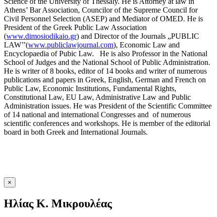
Science of the University of Thessaly. He is Attorney at law in
Athens’ Bar Association, Councilor of the Supreme Council for
Civil Personnel Selection (ASEP) and Mediator of OMED. He is
President of the Greek Public Law Association
(
www.dimosiodikaio.gr
) and Director of the Journals „PUBLIC
LAW’’(
www.publiclawjournal.com
), Economic Law and
Encyclopaedia of Pubic Law. He is also Professor in the National
School of Judges and the National School of Public Administration.
He is writer of 8 books, editor of 14 books and writer of numerous
publications and papers in Greek, English, German and French on
Public Law, Economic Institutions, Fundamental Rights,
Constitutional Law, EU Law, Administrative Law and Public
Administration issues. He was President of the Scientific Committee
of 14 national and international Congresses and of numerous
scientific conferences and workshops. He is member of the editorial
board in both Greek and International Journals.
×
Ηλίας K. Μικρουλέας