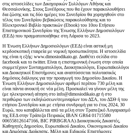
στις ιστοσελίδες των Δικηγορικών Συλλόγων Αθήνας και
Θεσσαλονίκης. Στους Συνέδρους που θα έχουν παρακολουθήσει
δια ζώσης και τις δύο ημέρες του Συνεδρίου θα χορηγηθούν στο
τέλος του Συνεδρίου βεβαιώσεις παρακολούθησης και το
Ηλεκτρονικό Βιβλίο πρακτικών (Ebook) του 10ου Ετήσιου
Επιστημονικού Συνεδρίου της Ένωσης Ελλήνων Δημοσιολόγων
(ΕΕΔ) που πραγματοποιήθηκε στη Λάρισα το 2023.
Η Ένωση Ελλήνων Δημοσιολόγων (ΕΕΔ) είναι αστική μη
κερδοσκοπική εταιρεία με νομική προσωπικότητα. Η ιστοσελίδα
της είναι η εξής: www.dimosiodikaio.gr. Διαθέτει σελίδα στο
facebook και το twitter. Είναι η επιστημονική ένωση στην οποία
συμμετέχουν Συνταγματολόγοι, Διοικητικολόγοι, Ευρωπαϊκολόγοι
και Διοικητικοί Επιστήμονες και αναπτύσσεται πολυτασικός
δημόσιος διάλογος για την προαγωγή του Δημοσίου Δικαίου. Η
Ένωση Ελλήνων Δημοσιολόγων αριθμεί περίπου 730 μέλη και
είναι πάντα ανοικτή σε νέα μέλη. Προσκαλεί να γίνουν μέλη της
(με ηλεκτρονική αίτηση στο info@dimosiodikaio.gr ή στο
περιθώριο των εκδηλώσεων/σεμιναρίων του ΔΣΑ, του ΔΣΘ ή του
ετήσιου Συνεδρίου και με ετήσια συνδρομή για το έτος 2024, 30
Ευρώ, που καταβάλλεται από τα μέλη στον Τραπεζικό Λογαριασμό
της ΕΕΔ στην Τράπεζα Πειραιώς IBAN GR64 01715580
006558126147166, BIC PIRBGRAA) Διοικητικούς Δικαστές,
Καθηγητές Δημοσίου, Ευρωπαϊκού Δικαίου, Οικονομικού Δικαίου
και Δημόσιας Διοίκησης, Μέλη και Ειδικούς Επιστήμονες