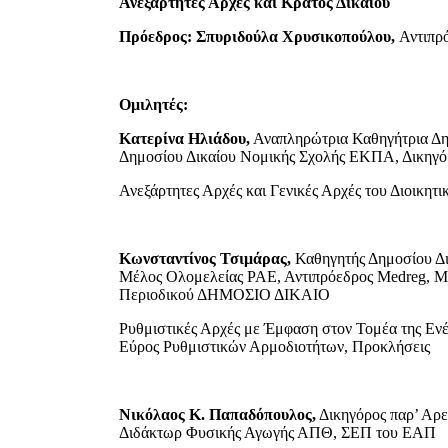
Ανεξάρτητες Αρχές και Κράτος Δικαίου
Πρόεδρος: Σπυριδούλα Χρυσικοπούλου,
Αντιπρ
Ομιλητές:
Κατερίνα Ηλιάδου,
Αναπληρώτρια Καθηγήτρια Δημ
Δημοσίου Δικαίου Νομικής Σχολής ΕΚΠΑ, Δικηγό
Ανεξάρτητες Αρχές και Γενικές Αρχές του Διοικητι
Κωνσταντίνος Τσιμάρας,
Καθηγητής Δημοσίου Δ
Μέλος Ολομελείας ΡΑΕ, Αντιπρόεδρος Medreg, Μ
Περιοδικού ΔΗΜΟΣΙΟ ΔΙΚΑΙΟ
Ρυθμιστικές Αρχές με Έμφαση στον Τομέα της Εν
Εύρος Ρυθμιστικών Αρμοδιοτήτων, Προκλήσεις
Νικόλαος Κ. Παπαδόπουλος,
Δικηγόρος παρ’ Αρ
Διδάκτωρ Φυσικής Αγωγής ΑΠΘ, ΣΕΠ του ΕΑΠ