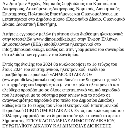
Ανεξαρτήτων Αρχών, Νομικούς Συμβούλους του Κράτους και
Δικηγόρους, Ασκούμενους Δικηγόρους, Νομικούς, Διοικητικούς
Επιστήμονες, Πολιτικούς Επιστήμονες και Οικονομολόγους με
μεταπτυχιακό στο Δημόσιο Δίκαιο (Ευρωπαϊκό Δίκαιο, Οικονομικό
Δίκαιο, Διοικητική Επιστήμη).
Αιτήσεις εγγραφών μελών (η αίτηση είναι διαθέσιμη ηλεκτρονικά
στην ιστοσελίδα www.dimosiodikaio.gr) στην Ένωση Ελλήνων
Δημοσιολόγων (ΕΕΔ) υποβάλλονται ηλεκτρονικά στο
info@dimosiodikaio.gr, καθώς και στην γραμματεία του συνεδρίου
στα πλαίσια των εργασιών του Συνεδρίου.
Εντός της άνοιξης του 2024 θα κυκλοφορήσει το 1ο τεύχος του
έτους 2024 του επιστημονικού, ηλεκτρονικού, ελεύθερα
προσβάσιμου περιοδικού «ΔΗΜΟΣΙΟ ΔΙΚΑΙΟ»
(www.publiclawjournal.com) που διανύει τον 9ο χρόνο της πολύ
επιτυχημένης κυκλοφορίας του (είναι το πρώτο ηλεκτρονικό και
ελεύθερα προσβάσιμο σε όλους επιστημονικό νομικό περιοδικό
που λειτουργεί με το σύστημα peer review και το πρώτο σε
αναγνωσιμότητα περιοδικό στο πεδίο του Δημοσίου Δικαίου)
καθώς και το 1ο τεύχος του νέου Ηλεκτρονικού Επιστημονικού
Περιοδικού ΟΙΚΟΝΟΜΙΚΟ ΔΙΚΑΙΟ. Εντός του καλοκαιριού του
2024 προγραμματίζεται να δημοσιευτούν ηλεκτρονικά τα πρώτα
λήμματα της ΕΓΚΥΚΛΟΠΑΙΔΕΙΑΣ ΔΗΜΟΣΙΟΥ ΔΙΚΑΙΟΥ,
ΕΥΡΩΠΑΪΚΟΥ ΔΙΚΑΙΟΥ ΚΑΙ ΔΗΜΟΣΙΑΣ ΔΙΟΙΚΗΣΗΣ.