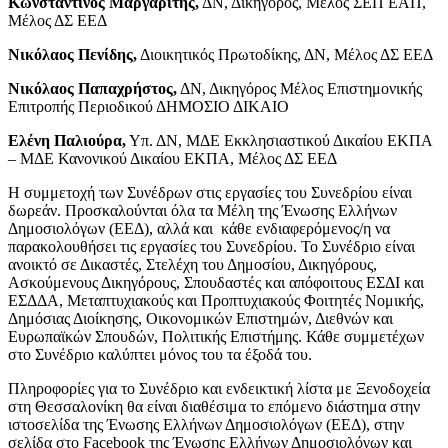
Κωνσταντίνος Μαργαρίτης,
ΔΝ, Δικηγόρος, Μέλος ΣΕΠ ΕΑΠ,
Μέλος ΔΣ ΕΕΔ
Νικόλαος Πενίδης,
Διοικητικός Πρωτοδίκης, ΔΝ, Μέλος ΔΣ ΕΕΔ
Νικόλαος Παπαχρήστος,
ΔΝ, Δικηγόρος Μέλος Επιστημονικής
Επιτροπής Περιοδικού ΔΗΜΟΣΙΟ ΔΙΚΑΙΟ
Ελένη Παλιούρα,
Υπ. ΔΝ, ΜΔΕ Εκκλησιαστικού Δικαίου ΕΚΠΑ
– ΜΔΕ Κανονικού Δικαίου ΕΚΠΑ, Μέλος ΔΣ ΕΕΔ
Η συμμετοχή των Συνέδρων στις εργασίες του Συνεδρίου είναι
δωρεάν. Προσκαλούνται όλα τα Μέλη της Ένωσης Ελλήνων
Δημοσιολόγων (ΕΕΔ), αλλά και κάθε ενδιαφερόμενος/η να
παρακολουθήσει τις εργασίες του Συνεδρίου. Το Συνέδριο είναι
ανοικτό σε Δικαστές, Στελέχη του Δημοσίου, Δικηγόρους,
Ασκούμενους Δικηγόρους, Σπουδαστές και απόφοιτους ΕΣΔΙ και
ΕΣΔΔΑ, Μεταπτυχιακούς και Προπτυχιακούς Φοιτητές Νομικής,
Δημόσιας Διοίκησης, Οικονομικών Επιστημών, Διεθνών και
Ευρωπαϊκών Σπουδών, Πολιτικής Επιστήμης. Κάθε συμμετέχων
στο Συνέδριο καλύπτει μόνος του τα έξοδά του.
Πληροφορίες για το Συνέδριο και ενδεικτική λίστα με Ξενοδοχεία
στη Θεσσαλονίκη θα είναι διαθέσιμα το επόμενο διάστημα στην
ιστοσελίδα της Ένωσης Ελλήνων Δημοσιολόγων (ΕΕΔ), στην
σελίδα στο Facebook της Ένωσης Ελλήνων Δημοσιολόγων και