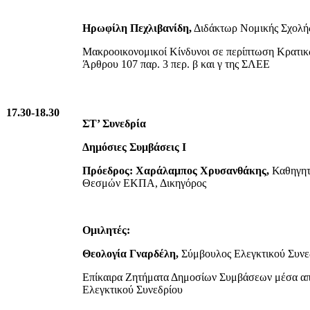
Ηρωφίλη Πεχλιβανίδη,
Διδάκτωρ Νομικής Σχολής
Μακροοικονομικοί Κίνδυνοι σε περίπτωση Κρατικ
Άρθρου 107 παρ. 3 περ. β και γ της ΣΛΕΕ
17.30-18.30
ΣΤ’ Συνεδρία
Δημόσιες Συμβάσεις Ι
Πρόεδρος: Χαράλαμπος Χρυσανθάκης,
Καθηγητή
Θεσμών ΕΚΠΑ, Δικηγόρος
Ομιλητές:
Θεολογία Γναρδέλη,
Σύμβουλος Ελεγκτικού Συνε
Επίκαιρα Ζητήματα Δημοσίων Συμβάσεων μέσα απ
Ελεγκτικού Συνεδρίου