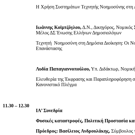
Η Χρήση Συστημάτων Τεχνητής Νοημοσύνης στη 
Ιωάννης Κοϊμτζόγλου,
Δ.Ν., Δικηγόρος, Νομικ
Μέλος ΔΣ Ένωσης Ελλήνων Δημοσιολόγων
Τεχνητή Νοημοσύνη στη Δημόσια Διοίκηση: Οι Νομ
Επανάστασης
Λυδία Παπαγιαννοπούλου,
Υπ. Διδάκτωρ, Νομικ
Ελευθερία της Έκφρασης και Παραπληροφόρηση σ
Κανονιστικό Πλέγμα
11.30 – 12.30
ΙΑ’ Συνεδρία
Φυσικές καταστροφές, Πολιτική Προστασία και
Πρόεδρος: Βασίλειος Ανδρουλάκης,
Σύμβουλος τ