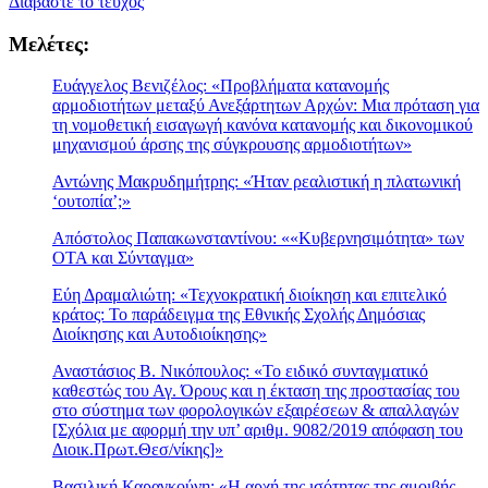
Διαβάστε το τεύχος
Μελέτες:
Ευάγγελος Βενιζέλος: «Προβλήματα κατανομής
αρμοδιοτήτων μεταξύ Ανεξάρτητων Αρχών: Μια πρόταση για
τη νομοθετική εισαγωγή κανόνα κατανομής και δικονομικού
μηχανισμού άρσης της σύγκρουσης αρμοδιοτήτων»
Αντώνης Μακρυδημήτρης: «Ήταν ρεαλιστική η πλατωνική
‘ουτοπία’;»
Απόστολος Παπακωνσταντίνου: ««Κυβερνησιμότητα» των
ΟΤΑ και Σύνταγμα»
Εύη Δραμαλιώτη: «Τεχνοκρατική διοίκηση και επιτελικό
κράτος: Το παράδειγμα της Εθνικής Σχολής Δημόσιας
Διοίκησης και Αυτοδιοίκησης»
Αναστάσιος Β. Νικόπουλος: «Το ειδικό συνταγματικό
καθεστώς του Αγ. Όρους και η έκταση της προστασίας του
στο σύστημα των φορολογικών εξαιρέσεων & απαλλαγών
[Σχόλια με αφορμή την υπ’ αριθμ. 9082/2019 απόφαση του
Διοικ.Πρωτ.Θεσ/νίκης]»
Βασιλική Καραγκούνη: «Η αρχή της ισότητας της αμοιβής