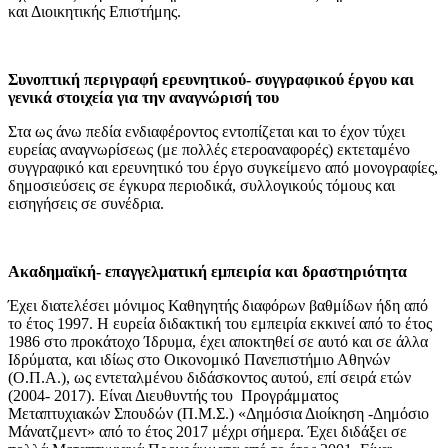
και Διοικητικής Επιστήμης.
Συνοπτική περιγραφή ερευνητικού- συγγραφικού έργου και
γενικά στοιχεία για την αναγνώρισή του
Στα ως άνω πεδία ενδιαφέροντος εντοπίζεται και το έχον τύχει
ευρείας αναγνωρίσεως (με πολλές ετεροαναφορές) εκτεταμένο
συγγραφικό και ερευνητικό του έργο συγκείμενο από μονογραφίες,
δημοσιεύσεις σε έγκυρα περιοδικά, συλλογικούς τόμους και
εισηγήσεις σε συνέδρια.
Ακαδημαϊκή- επαγγελματική εμπειρία και δραστηριότητα
Έχει διατελέσει μόνιμος Καθηγητής διαφόρων βαθμίδων ήδη από
το έτος 1997. Η ευρεία διδακτική του εμπειρία εκκινεί από το έτος
1986 στο προκάτοχο Ίδρυμα, έχει αποκτηθεί σε αυτό και σε άλλα
Ιδρύματα, και ιδίως στο Οικονομικό Πανεπιστήμιο Αθηνών
(Ο.Π.Α.), ως εντεταλμένου διδάσκοντος αυτού, επί σειρά ετών
(2004- 2017). Είναι Διευθυντής του Προγράμματος
Μεταπτυχιακών Σπουδών (Π.Μ.Σ.) «Δημόσια Διοίκηση -Δημόσιο
Μάνατζμεντ» από το έτος 2017 μέχρι σήμερα. Έχει διδάξει σε