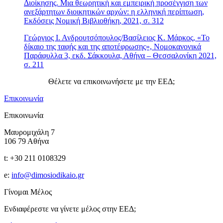
Διοίκησης. Μια θεωρητική και εμπειρική προσέγγιση των
ανεξάρτητων διοικητικών αρχών: η ελληνική περίπτωση,
Εκδόσεις Νομική Βιβλιοθήκη, 2021, σ. 312
Γεώργιος Ι. Ανδρουτσόπουλος/Βασίλειος Κ. Μάρκος, «Το
δίκαιο της ταφής και της αποτέφρωσης», Νομοκανονικά
Παράφυλλα 3, εκδ. Σάκκουλα, Αθήνα – Θεσσαλονίκη 2021,
σ. 211
Θέλετε να επικοινωνήσετε με την ΕΕΔ;
Επικοινωνία
Επικοινωνία
Μαυρομιχάλη 7
106 79 Αθήνα
t: +30 211 0108329
e:
info@dimosiodikaio.gr
Γίνομαι Μέλος
Ενδιαφέρεστε να γίνετε μέλος στην ΕΕΔ;