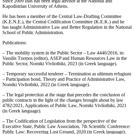
Since 2009 Ilias has been legal advisor at the National and
Kapodistrian University of Athens.
He has been a member of the Central Law-Drafting Committee
(K.E.N.E.), the Central Codification Committee (K.E.K.) and he
has taught Administrative Law and Better Regulation in the National
School of Public Administration.
Publications:
– The mobility system in the Public Sector – Law 4440/2016, in:
Vassilis Tzemos (editor), ASEP and Human Resources Law in the
Public Sector, Nomiki Vivliothiki, 2023 (in Greek language).
– Temporary successful tenderer – Termination as ultimum refugium
– Participation bond, Theory and Practice of Administrative Law,
Nomiki Vivliothiki, 2022 (in Greek language).
– The legal protection at the stage that precedes the conclusion of
public contracts in the light of the changes brought about by law
4782/2021, Applications of Public Law, Nomiki Vivliothiki, 2021
(in Greek language).
– The Codification of Legislation from the perspective of the
Executive State, Public Law Association, 7th Scientific Conference:
Public Law: Recovering Lost Ground, 2020 (in Greek language).