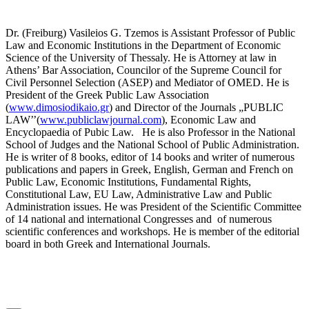
Dr. (Freiburg) Vasileios G. Tzemos is Assistant Professor of Public
Law and Economic Institutions in the Department of Economic
Science of the University of Thessaly. He is Attorney at law in
Athens’ Bar Association, Councilor of the Supreme Council for
Civil Personnel Selection (ASEP) and Mediator of OMED. He is
President of the Greek Public Law Association
(
www.dimosiodikaio.gr
) and Director of the Journals „PUBLIC
LAW’’(
www.publiclawjournal.com
), Economic Law and
Encyclopaedia of Pubic Law. He is also Professor in the National
School of Judges and the National School of Public Administration.
He is writer of 8 books, editor of 14 books and writer of numerous
publications and papers in Greek, English, German and French on
Public Law, Economic Institutions, Fundamental Rights,
Constitutional Law, EU Law, Administrative Law and Public
Administration issues. He was President of the Scientific Committee
of 14 national and international Congresses and of numerous
scientific conferences and workshops. He is member of the editorial
board in both Greek and International Journals.