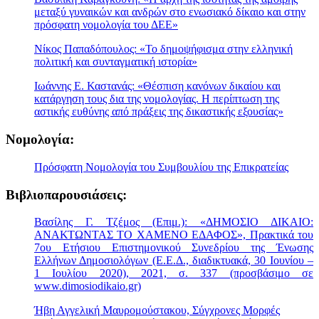
μεταξύ γυναικών και ανδρών στο ενωσιακό δίκαιο και στην
πρόσφατη νομολογία του ΔΕΕ»
Νίκος Παπαδόπουλος: «Το δημοψήφισμα στην ελληνική
πολιτική και συνταγματική ιστορία»
Ιωάννης Ε. Καστανάς: «Θέσπιση κανόνων δικαίου και
κατάργηση τους δια της νομολογίας. Η περίπτωση της
αστικής ευθύνης από πράξεις της δικαστικής εξουσίας»
Νομολογία:
Πρόσφατη Νομολογία του Συμβουλίου της Επικρατείας
Βιβλιοπαρουσιάσεις:
Βασίλης Γ. Τζέμος (Επιμ.): «ΔΗΜΟΣΙΟ ΔΙΚΑΙΟ:
ΑΝΑΚΤΩΝΤΑΣ ΤΟ ΧΑΜΕΝΟ ΕΔΑΦΟΣ», Πρακτικά του
7ου Ετήσιου Επιστημονικού Συνεδρίου της Ένωσης
Ελλήνων Δημοσιολόγων (Ε.Ε.Δ., διαδικτυακά, 30 Ιουνίου –
1 Ιουλίου 2020), 2021, σ. 337 (προσβάσιμο σε
www.dimosiodikaio.gr)
Ήβη Αγγελική Μαυρομούστακου, Σύγχρονες Μορφές