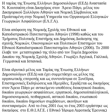
Η ταμίας της Ένωσης Ελλήνων Δημοσιολόγων (ΕΕΔ) Αναστασία
Ν. Κουτσαύτη είναι Δικηγόρος στον Άρειο Πάγο, μέλος του
Δικηγορικού Συλλόγου Αθηνών και Νομική Σύμβουλος και
Προϊσταμένη στην Νομική Υπηρεσία του Οργανισμού Ελληνικών
Γεωργικών Ασφαλίσεων (ΕΛ.Γ.Α).
Είναι απόφοιτη της Νομικής Σχολής του Εθνικού και
Καποδιστριακού Πανεπιστημίου Αθηνών (1998) καθώς και του
Τμήματος Πολιτικής Επιστήμης και Δημόσιας Διοίκησης της
σχολής Νομικών, Οικονομικών και Πολιτικών Επιστημών του
Εθνικού Καποδιστριακού Πανεπιστημίου Αθηνών (2006). To 2000
έλαβε τον μεταπτυχιακό της τίτλο από τον Τομέα Δημοσίου
Δικαίου της Νομικής Σχολής Αθηνών. Γνωρίζει Αγγλικά, Γαλλικά,
Γερμανικά και Ισπανικά.
Είναι ιδρυτικό μέλος και Ταμίας της Ένωσης Ελλήνων
Δημοσιολόγων (ΕΕΔ) και έχει συμμετάσχει ως μέλος της
οργανωτικής επιτροπής και ως συντονίστρια σε Συνέδρια,
Επιστημονικές Εκδηλώσεις και Ημερίδες. Εργάζεται ως δικηγόρος
στον Άρειο Πάγο με αντικείμενο υποθέσεις διοικητικού δικαίου,
δικαίου γεωργικών ασφαλίσεων, εργατικού, δημοσιοϋπαλληλικού,
δημοσιονομικού, πειθαρχικού, αστικού δικαίου, ενωσιακού
δικαίου, δικαίου δημοσίων συμβάσεων, ακινήτων και
συνεταιρισμών. Από το έτος 2001 έως το έτος 2003 εργάστηκε ως
δικηγόρος στο Ε.Θ.Ι.ΑΓ.Ε. ( Εθνικό Ίδρυμα Αγροτικής Έρευνας)