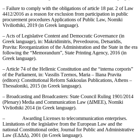
– Failure to comply with the obligations of article 18 par. 2 of Law
4412/2016 as a reason for exclusion from participation in public
procurement procedures Applications of Public Law, Nomiki
Viviliothiki, 2019 (in Greek language).
– Acts of Legislative Content and Democratic Governance (in
Greek language), in: Makridimitris, Prevedourou, Detsaridis,
Pravita: Reorganization of the Administration and the State in the era
following the “Memorandum”, State Printing Agency, 2016 (in
Greek language).
– Article 74 of the Hellenic Constitution and the “interna corporis”
of the Parliament, in: Vassilis Tzemos, Maria – Iliana Pravita
(editors): Constitutional Reform Sakkoulas Publications, Athens –
Thessaloniki, 2015 (in Greek language).
– Broadcasting and Broadcasters: State Council Ruling 1901/2014
(Plenary) Media and Communication Law (ΔΙΜΕΕ), Nomiki
Vivliothiki 2014 (in Greek language).
– Awarding Licenses to telecommunication enterprises.
Limitations of the legislative from the European Law and the
national Constitutional order, Journal for Public and Administrative
Law (ΕΔΔΔ), 2001 (in Greek language).