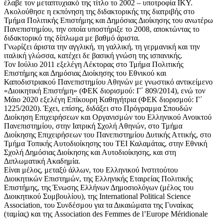
έλαβε τον μεταπτυχιακό της τίτλο το 2002 – υποτροφία ΙΚΥ.
Ακολούθησε η εκπόνηση της διδακτορικής της διατριβής στο
Τμήμα Πολιτικής Επιστήμης και Δημόσιας Διοίκησης του ανωτέρω
Πανεπιστημίου, την οποία υποστήριξε το 2008, αποκτώντας το
διδακτορικό της δίπλωμα με βαθμό άριστα.
Γνωρίζει άριστα την αγγλική, τη γαλλική, τη γερμανική και την
ιταλική γλώσσα, κατέχει δε βασική γνώση της ισπανικής.
Τον Ιούλιο 2011 εξελέγη Λέκτορας στο Τμήμα Πολιτικής
Επιστήμης και Δημόσιας Διοίκησης του Εθνικού και
Καποδιστριακού Πανεπιστημίου Αθηνών με γνωστικό αντικείμενο
«Διοικητική Επιστήμη» (ΦΕΚ διορισμού: Γ΄ 809/2014), ενώ τον
Μάιο 2020 εξελέγη Επίκουρη Καθηγήτρια (ΦΕΚ διορισμού: Γ΄
1225/2020). Έχει, επίσης, διδάξει στο Πρόγραμμα Σπουδών
Διοίκηση Επιχειρήσεων και Οργανισμών του Ελληνικού Ανοικτού
Πανεπιστημίου, στην Ιατρική Σχολή Αθηνών, στο Τμήμα
Διοίκησης Επιχειρήσεων του Πανεπιστημίου Δυτικής Αττικής, στο
Τμήμα Τοπικής Αυτοδιοίκησης του ΤΕΙ Καλαμάτας, στην Εθνική
Σχολή Δημόσιας Διοίκησης και Αυτοδιοίκησης, και στη
Διπλωματική Ακαδημία.
Είναι μέλος, μεταξύ άλλων, του Ελληνικού Ινστιτούτου
Διοικητικών Επιστημών, της Ελληνικής Εταιρείας Πολιτικής
Επιστήμης, της Ένωσης Ελλήνων Δημοσιολόγων (μέλος του
Διοικητικού Συμβουλίου), της International Political Science
Association, του Συνδέσμου για τα Δικαιώματα της Γυναίκας
(ταμίας) και της Association des Femmes de l’Europe Méridionale