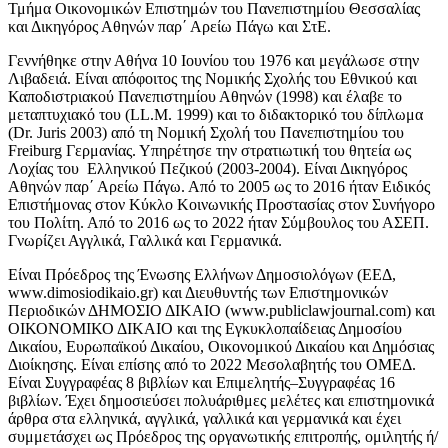
Τμήμα Οικονομικών Επιστημών του Πανεπιστημίου Θεσσαλίας
και Δικηγόρος Αθηνών παρ΄ Αρείω Πάγω και ΣτΕ.
Γεννήθηκε στην Αθήνα 10 Ιουνίου του 1976 και μεγάλωσε στην
Λιβαδειά. Είναι απόφοιτος της Νομικής Σχολής του Εθνικού και
Καποδιστριακού Πανεπιστημίου Αθηνών (1998) και έλαβε το
μεταπτυχιακό του (LL.M. 1999) και το διδακτορικό του δίπλωμα
(Dr. Juris 2003) από τη Νομική Σχολή του Πανεπιστημίου του
Freiburg Γερμανίας. Υπηρέτησε την στρατιωτική του θητεία ως
Λοχίας του Ελληνικού Πεζικού (2003-2004). Είναι Δικηγόρος
Αθηνών παρ΄ Αρείω Πάγω. Από το 2005 ως το 2016 ήταν Ειδικός
Επιστήμονας στον Κύκλο Κοινωνικής Προστασίας στον Συνήγορο
του Πολίτη. Από το 2016 ως το 2022 ήταν Σύμβουλος του ΑΣΕΠ.
Γνωρίζει Αγγλικά, Γαλλικά και Γερμανικά.
Είναι Πρόεδρος της Ένωσης Ελλήνων Δημοσιολόγων (ΕΕΔ,
www.dimosiodikaio.gr) και Διευθυντής των Επιστημονικών
Περιοδικών ΔΗΜΟΣΙΟ ΔΙΚΑΙΟ (www.publiclawjournal.com) και
ΟΙΚΟΝΟΜΙΚΟ ΔΙΚΑΙΟ και της Εγκυκλοπαίδειας Δημοσίου
Δικαίου, Ευρωπαϊκού Δικαίου, Οικονομικού Δικαίου και Δημόσιας
Διοίκησης. Είναι επίσης από το 2022 Μεσολαβητής του ΟΜΕΔ.
Είναι Συγγραφέας 8 βιβλίων και Επιμελητής–Συγγραφέας 16
βιβλίων. Έχει δημοσιεύσει πολυάριθμες μελέτες και επιστημονικά
άρθρα στα ελληνικά, αγγλικά, γαλλικά και γερμανικά και έχει
συμμετάσχει ως Πρόεδρος της οργανωτικής επιτροπής, ομιλητής ή/