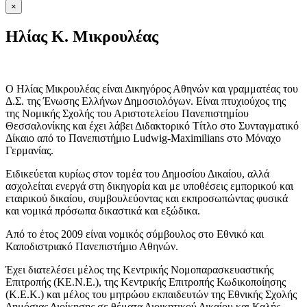
×
Ηλίας K. Μικρουλέας
Ο Ηλίας Μικρουλέας είναι Δικηγόρος Αθηνών και γραμματέας του
Δ.Σ. της Ένωσης Ελλήνων Δημοσιολόγων. Είναι πτυχιούχος της
της Νομικής Σχολής του Αριστοτελείου Πανεπιστημίου
Θεσσαλονίκης και έχει λάβει Διδακτορικό Τίτλο στο Συνταγματικό
Δίκαιο από το Πανεπιστήμιο Ludwig-Maximilians στο Μόναχο
Γερμανίας.
Eιδικεύεται κυρίως στον τομέα του Δημοσίου Δικαίου, αλλά
ασχολείται ενεργά στη δικηγορία και με υποθέσεις εμπορικού και
εταιρικού δικαίου, συμβουλεύοντας και εκπροσωπώντας φυσικά
και νομικά πρόσωπα δικαστικά και εξώδικα.
Από το έτος 2009 είναι νομικός σύμβουλος στο Εθνικό και
Καποδιστριακό Πανεπιστήμιο Αθηνών.
Έχει διατελέσει μέλος της Κεντρικής Νομοπαρασκευαστικής
Επιτροπής (ΚΕ.Ν.Ε.), της Κεντρικής Επιτροπής Κωδικοποίησης
(Κ.Ε.Κ.) και μέλος του μητρώου εκπαιδευτών της Εθνικής Σχολής
Δημόσιας Διοίκησης σε θέματα Διοικητικού Δικαίου και Καλής