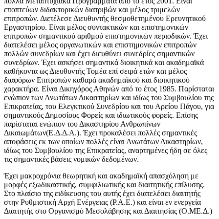
πολλά Μεταπτυχιακά Προγράμματα από το έτος 2001. Είναι
εποπτεύων διδακτορικών διατριβών και μέλος τριμελών
επιτροπών. Διετέλεσε Διευθυντής θεσμοθετημένου Ερευνητικού
Εργαστηρίου. Είναι μέλος συντακτικών και επιστημονικών
επιτροπών σημαντικού αριθμού επιστημονικών περιοδικών. Έχει
διατελέσει μέλος οργανωτικών και επιστημονικών επιτροπών
πολλών συνεδρίων και έχει διευθύνει συνεδρίες σημαντικών
συνεδρίων. Έχει ασκήσει σημαντικά διοικητικά και ακαδημαϊκά
καθήκοντα ως Διευθυντής Τομέα επί σειρά ετών και μέλος
διαφόρων Επιτροπών καθαρά ακαδημαϊκού και διοικητικού
χαρακτήρα. Είναι Δικηγόρος Αθηνών από το έτος 1985. Παρίσταται
ενώπιον των Ανωτάτων Δικαστηρίων και ιδίως του Συμβουλίου της
Επικρατείας, του Ελεγκτικού Συνεδρίου και του Αρείου Πάγου, για
σημαντικούς Δημοσίους Φορείς και ιδιωτικούς φορείς. Επίσης
παρίσταται ενώπιον του Δικαστηρίου Ανθρωπίνων
Δικαιωμάτων(Ε.Δ.Δ.Α.). Έχει προκαλέσει πολλές σημαντικές
αποφάσεις εκ των οποίων πολλές είναι Ανωτάτων Δικαστηρίων,
ιδίως του Συμβουλίου της Επικρατείας, αναρτημένες ήδη σε όλες
τις σημαντικές βάσεις νομικών δεδομένων.
Έχει μακροχρόνια θεωρητική και ακαδημαϊκή απασχόληση με
μορφές εξωδικαστικής, συμφιλιωτικής και διαιτητικής επίλυσης.
Στο πλαίσιο της ειδίκευσης του αυτής έχει διατελέσει διαιτητής
στην Ρυθμιστική Αρχή Ενέργειας (Ρ.Α.Ε.) και είναι εν ενεργεία
Διαιτητής στο Οργανισμό Μεσολάβησης και Διαιτησίας (Ο.ΜΕ.Δ.)