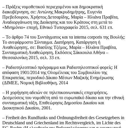
– Πράξεις νομοθετικού περιεχομένου και δημοκρατική
διακυβέρνηση, σε: Αντώνης Μακρυδημήτρης, Ευγενία
Πρεβεδουρου, Χρήστος Δετσαρίδης, Μαρία – Ηλιάνα Πραβίτα,
Αναδιοργάνωση της Διοίκησης και του Κράτους στη μετά το
«Μνημόνιο» εποχή, Εθνικό Τυπογραφείο 2015, σελ. 631 επ.
– Το άρθρο 74 του Συντάγματος και τα interna corporis της Βουλής:
Το ανεφάρμοστο Σύνταγμα. Διατήρηση, Κατάργηση ή
Αναθεώρηση;, σε: Βασίλης Τζέμος, Μαρία – Ηλιάνα Πραβίτα,
Συνταγματική Αναθεώρηση, Εκδόσεις Σάκκουλα Αθήνα –
Θεσσαλονίκη 2015, σελ. 33 επ.
– Ραδιοτηλεοπτικό πρόγραμμα και Ραδιοτηλεοπτικοί φορείς: Η
απόφαση 1901/2014 της Ολομέλειας του Συμβουλίου της
Επικρατείας, περιοδικό Δίκαιο Μέσων Μαζικής Ενημέρωσης
(ΔΙΜΕΕ, Νομική Βιβλιοθήκη, 2014
– Η χορήγηση αδειών σε τηλεπικοινωνιακές επιχειρήσεις.
Δεσμεύσεις του νομοθέτη από το ευρωπαϊκό δίκαιο και την εθνική
συνταγματική τάξη, Επιθεώρησις Δημοσίου Δικαίου και
Διοικητικού Δικαίου, 2001.
– Freiheit des Rundfunks und Ordnungsfreiheit des Gesetzgebers in
Deutschland und Griechenland im Rechtsvergleich, im Lichte des
EG-Rechts (Η ελευθερία της Ραδιοτηλεόρασης και η οργανωτική