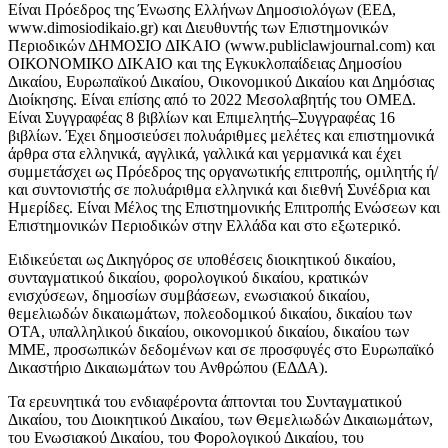
Είναι Πρόεδρος της Ένωσης Ελλήνων Δημοσιολόγων (ΕΕΔ,
www.dimosiodikaio.gr) και Διευθυντής των Επιστημονικών
Περιοδικών ΔΗΜΟΣΙΟ ΔΙΚΑΙΟ (www.publiclawjournal.com) και
ΟΙΚΟΝΟΜΙΚΟ ΔΙΚΑΙΟ και της Εγκυκλοπαίδειας Δημοσίου
Δικαίου, Ευρωπαϊκού Δικαίου, Οικονομικού Δικαίου και Δημόσιας
Διοίκησης. Είναι επίσης από το 2022 Μεσολαβητής του ΟΜΕΔ.
Είναι Συγγραφέας 8 βιβλίων και Επιμελητής–Συγγραφέας 16
βιβλίων. Έχει δημοσιεύσει πολυάριθμες μελέτες και επιστημονικά
άρθρα στα ελληνικά, αγγλικά, γαλλικά και γερμανικά και έχει
συμμετάσχει ως Πρόεδρος της οργανωτικής επιτροπής, ομιλητής ή/
και συντονιστής σε πολυάριθμα ελληνικά και διεθνή Συνέδρια και
Ημερίδες. Είναι Μέλος της Επιστημονικής Επιτροπής Ενώσεων και
Επιστημονικών Περιοδικών στην Ελλάδα και στο εξωτερικό.
Ειδικεύεται ως Δικηγόρος σε υποθέσεις διοικητικού δικαίου,
συνταγματικού δικαίου, φορολογικού δικαίου, κρατικών
ενισχύσεων, δημοσίων συμβάσεων, ενωσιακού δικαίου,
θεμελιωδών δικαιωμάτων, πολεοδομικού δικαίου, δικαίου των
ΟΤΑ, υπαλληλικού δικαίου, οικονομικού δικαίου, δικαίου των
ΜΜΕ, προσωπικών δεδομένων και σε προσφυγές στο Ευρωπαϊκό
Δικαστήριο Δικαιωμάτων του Ανθρώπου (ΕΔΔΑ).
Τα ερευνητικά του ενδιαφέροντα άπτονται του Συνταγματικού
Δικαίου, του Διοικητικού Δικαίου, των Θεμελιωδών Δικαιωμάτων,
του Ενωσιακού Δικαίου, του Φορολογικού Δικαίου, του