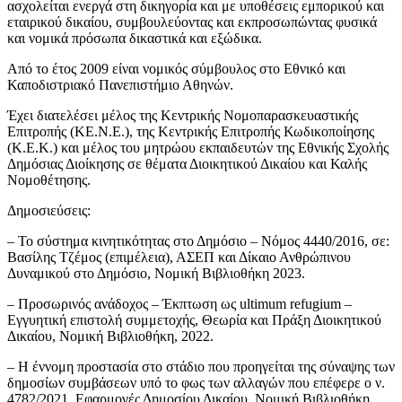
ασχολείται ενεργά στη δικηγορία και με υποθέσεις εμπορικού και
εταιρικού δικαίου, συμβουλεύοντας και εκπροσωπώντας φυσικά
και νομικά πρόσωπα δικαστικά και εξώδικα.
Από το έτος 2009 είναι νομικός σύμβουλος στο Εθνικό και
Καποδιστριακό Πανεπιστήμιο Αθηνών.
Έχει διατελέσει μέλος της Κεντρικής Νομοπαρασκευαστικής
Επιτροπής (ΚΕ.Ν.Ε.), της Κεντρικής Επιτροπής Κωδικοποίησης
(Κ.Ε.Κ.) και μέλος του μητρώου εκπαιδευτών της Εθνικής Σχολής
Δημόσιας Διοίκησης σε θέματα Διοικητικού Δικαίου και Καλής
Νομοθέτησης.
Δημοσιεύσεις:
– Το σύστημα κινητικότητας στο Δημόσιο – Νόμος 4440/2016, σε:
Βασίλης Τζέμος (επιμέλεια), ΑΣΕΠ και Δίκαιο Ανθρώπινου
Δυναμικού στο Δημόσιο, Νομική Βιβλιοθήκη 2023.
– Προσωρινός ανάδοχος – Έκπτωση ως ultimum refugium –
Εγγυητική επιστολή συμμετοχής, Θεωρία και Πράξη Διοικητικού
Δικαίου, Νομική Βιβλιοθήκη, 2022.
– Η έννομη προστασία στο στάδιο που προηγείται της σύναψης των
δημοσίων συμβάσεων υπό το φως των αλλαγών που επέφερε ο ν.
4782/2021, Εφαρμογές Δημοσίου Δικαίου, Νομική Βιβλιοθήκη,