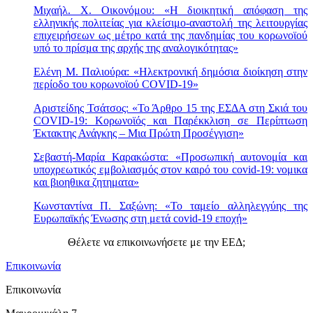
Μιχαήλ. Χ. Οικονόμου: «Η διοικητική απόφαση της
ελληνικής πολιτείας για κλείσιμο-αναστολή της λειτουργίας
επιχειρήσεων ως μέτρο κατά της πανδημίας του κορωνοϊού
υπό το πρίσμα της αρχής της αναλογικότητας»
Ελένη Μ. Παλιούρα: «Ηλεκτρονική δημόσια διοίκηση στην
περίοδο του κορωνοϊού COVID-19»
Αριστείδης Τσάτσος: «Το Άρθρο 15 της ΕΣΔΑ στη Σκιά του
COVID-19: Κορωνοϊός και Παρέκκλιση σε Περίπτωση
Έκτακτης Ανάγκης – Μια Πρώτη Προσέγγιση»
Σεβαστή-Μαρία Καρακώστα: «Προσωπική αυτονομία και
υποχρεωτικός εμβολιασμός στον καιρό του covid-19: νομικα
και βιοηθικα ζητηματα»
Κωνσταντίνα Π. Σαξώνη: «Το ταμείο αλληλεγγύης της
Ευρωπαϊκής Ένωσης στη μετά covid-19 εποχή»
Θέλετε να επικοινωνήσετε με την ΕΕΔ;
Επικοινωνία
Επικοινωνία