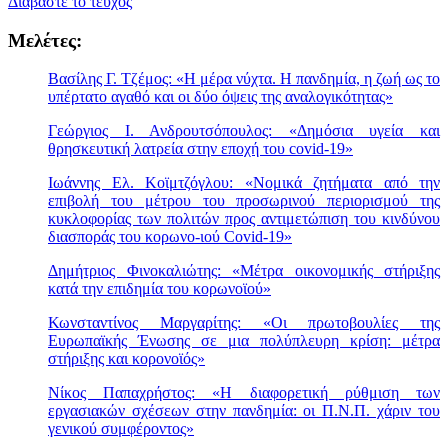
Διαβάστε το τεύχος
Μελέτες:
Βασίλης Γ. Τζέμος: «Η μέρα νύχτα. Η πανδημία, η ζωή ως το
υπέρτατο αγαθό και οι δύο όψεις της αναλογικότητας»
Γεώργιος Ι. Ανδρουτσόπουλος: «Δημόσια υγεία και
θρησκευτική λατρεία στην εποχή του covid-19»
Ιωάννης Ελ. Κοϊμτζόγλου: «Νομικά ζητήματα από την
επιβολή του μέτρου του προσωρινού περιορισμού της
κυκλοφορίας των πολιτών προς αντιμετώπιση του κινδύνου
διασποράς του κορωνο-ιού Covid-19»
Δημήτριος Φινοκαλιώτης: «Μέτρα οικονομικής στήριξης
κατά την επιδημία του κορωνοϊού»
Κωνσταντίνος Μαργαρίτης: «Οι πρωτοβουλίες της
Ευρωπαϊκής Ένωσης σε μια πολύπλευρη κρίση: μέτρα
στήριξης και κορονοϊός»
Νίκος Παπαχρήστος: «Η διαφορετική ρύθμιση των
εργασιακών σχέσεων στην πανδημία: οι Π.Ν.Π. χάριν του
γενικού συμφέροντος»