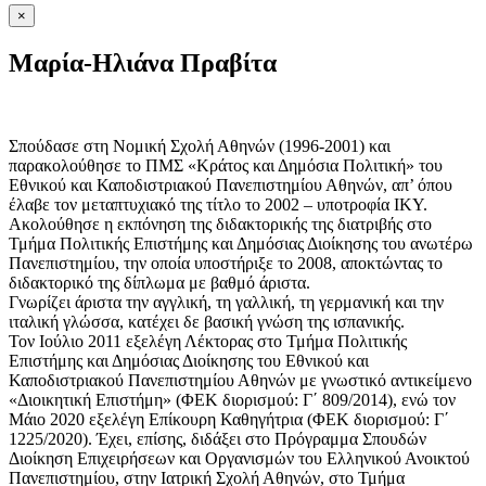
×
Μαρία-Ηλιάνα Πραβίτα
Σπούδασε στη Νομική Σχολή Αθηνών (1996-2001) και
παρακολούθησε το ΠΜΣ «Κράτος και Δημόσια Πολιτική» του
Εθνικού και Καποδιστριακού Πανεπιστημίου Αθηνών, απ’ όπου
έλαβε τον μεταπτυχιακό της τίτλο το 2002 – υποτροφία ΙΚΥ.
Ακολούθησε η εκπόνηση της διδακτορικής της διατριβής στο
Τμήμα Πολιτικής Επιστήμης και Δημόσιας Διοίκησης του ανωτέρω
Πανεπιστημίου, την οποία υποστήριξε το 2008, αποκτώντας το
διδακτορικό της δίπλωμα με βαθμό άριστα.
Γνωρίζει άριστα την αγγλική, τη γαλλική, τη γερμανική και την
ιταλική γλώσσα, κατέχει δε βασική γνώση της ισπανικής.
Τον Ιούλιο 2011 εξελέγη Λέκτορας στο Τμήμα Πολιτικής
Επιστήμης και Δημόσιας Διοίκησης του Εθνικού και
Καποδιστριακού Πανεπιστημίου Αθηνών με γνωστικό αντικείμενο
«Διοικητική Επιστήμη» (ΦΕΚ διορισμού: Γ΄ 809/2014), ενώ τον
Μάιο 2020 εξελέγη Επίκουρη Καθηγήτρια (ΦΕΚ διορισμού: Γ΄
1225/2020). Έχει, επίσης, διδάξει στο Πρόγραμμα Σπουδών
Διοίκηση Επιχειρήσεων και Οργανισμών του Ελληνικού Ανοικτού
Πανεπιστημίου, στην Ιατρική Σχολή Αθηνών, στο Τμήμα