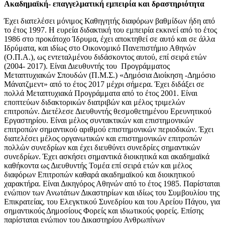
Ακαδημαϊκή- επαγγελματική εμπειρία και δραστηριότητα
Έχει διατελέσει μόνιμος Καθηγητής διαφόρων βαθμίδων ήδη από
το έτος 1997. Η ευρεία διδακτική του εμπειρία εκκινεί από το έτος
1986 στο προκάτοχο Ίδρυμα, έχει αποκτηθεί σε αυτό και σε άλλα
Ιδρύματα, και ιδίως στο Οικονομικό Πανεπιστήμιο Αθηνών
(Ο.Π.Α.), ως εντεταλμένου διδάσκοντος αυτού, επί σειρά ετών
(2004- 2017). Είναι Διευθυντής του Προγράμματος
Μεταπτυχιακών Σπουδών (Π.Μ.Σ.) «Δημόσια Διοίκηση -Δημόσιο
Μάνατζμεντ» από το έτος 2017 μέχρι σήμερα. Έχει διδάξει σε
πολλά Μεταπτυχιακά Προγράμματα από το έτος 2001. Είναι
εποπτεύων διδακτορικών διατριβών και μέλος τριμελών
επιτροπών. Διετέλεσε Διευθυντής θεσμοθετημένου Ερευνητικού
Εργαστηρίου. Είναι μέλος συντακτικών και επιστημονικών
επιτροπών σημαντικού αριθμού επιστημονικών περιοδικών. Έχει
διατελέσει μέλος οργανωτικών και επιστημονικών επιτροπών
πολλών συνεδρίων και έχει διευθύνει συνεδρίες σημαντικών
συνεδρίων. Έχει ασκήσει σημαντικά διοικητικά και ακαδημαϊκά
καθήκοντα ως Διευθυντής Τομέα επί σειρά ετών και μέλος
διαφόρων Επιτροπών καθαρά ακαδημαϊκού και διοικητικού
χαρακτήρα. Είναι Δικηγόρος Αθηνών από το έτος 1985. Παρίσταται
ενώπιον των Ανωτάτων Δικαστηρίων και ιδίως του Συμβουλίου της
Επικρατείας, του Ελεγκτικού Συνεδρίου και του Αρείου Πάγου, για
σημαντικούς Δημοσίους Φορείς και ιδιωτικούς φορείς. Επίσης
παρίσταται ενώπιον του Δικαστηρίου Ανθρωπίνων