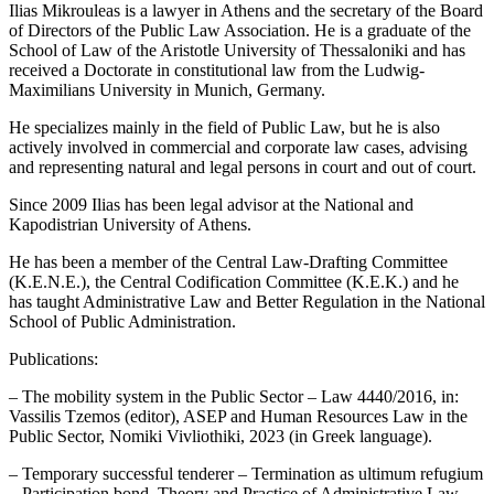
Ilias Mikrouleas is a lawyer in Athens and the secretary of the Board
of Directors of the Public Law Association. He is a graduate of the
School of Law of the Aristotle University of Thessaloniki and has
received a Doctorate in constitutional law from the Ludwig-
Maximilians University in Munich, Germany.
He specializes mainly in the field of Public Law, but he is also
actively involved in commercial and corporate law cases, advising
and representing natural and legal persons in court and out of court.
Since 2009 Ilias has been legal advisor at the National and
Kapodistrian University of Athens.
He has been a member of the Central Law-Drafting Committee
(K.E.N.E.), the Central Codification Committee (K.E.K.) and he
has taught Administrative Law and Better Regulation in the National
School of Public Administration.
Publications:
– The mobility system in the Public Sector – Law 4440/2016, in:
Vassilis Tzemos (editor), ASEP and Human Resources Law in the
Public Sector, Nomiki Vivliothiki, 2023 (in Greek language).
– Temporary successful tenderer – Termination as ultimum refugium
– Participation bond, Theory and Practice of Administrative Law,