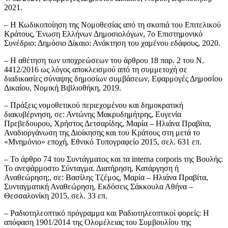
2021.
– Η Κωδικοποίηση της Νομοθεσίας από τη σκοπιά του Επιτελικού
Κράτους, Ένωση Ελλήνων Δημοσιολόγων, 7ο Επιστημονικό
Συνέδριο: Δημόσιο Δίκαιο: Ανάκτηση του χαμένου εδάφους, 2020.
– Η αθέτηση των υποχρεώσεων του άρθρου 18 παρ. 2 του Ν.
4412/2016 ως λόγος αποκλεισμού από τη συμμετοχή σε
διαδικασίες σύναψης δημοσίων συμβάσεων, Εφαρμογές Δημοσίου
Δικαίου, Νομική Βιβλιοθήκη, 2019.
– Πράξεις νομοθετικού περιεχομένου και δημοκρατική
διακυβέρνηση, σε: Αντώνης Μακρυδημήτρης, Ευγενία
Πρεβεδουρου, Χρήστος Δετσαρίδης, Μαρία – Ηλιάνα Πραβίτα,
Αναδιοργάνωση της Διοίκησης και του Κράτους στη μετά το
«Μνημόνιο» εποχή, Εθνικό Τυπογραφείο 2015, σελ. 631 επ.
– Το άρθρο 74 του Συντάγματος και τα interna corporis της Βουλής:
Το ανεφάρμοστο Σύνταγμα. Διατήρηση, Κατάργηση ή
Αναθεώρηση;, σε: Βασίλης Τζέμος, Μαρία – Ηλιάνα Πραβίτα,
Συνταγματική Αναθεώρηση, Εκδόσεις Σάκκουλα Αθήνα –
Θεσσαλονίκη 2015, σελ. 33 επ.
– Ραδιοτηλεοπτικό πρόγραμμα και Ραδιοτηλεοπτικοί φορείς: Η
απόφαση 1901/2014 της Ολομέλειας του Συμβουλίου της