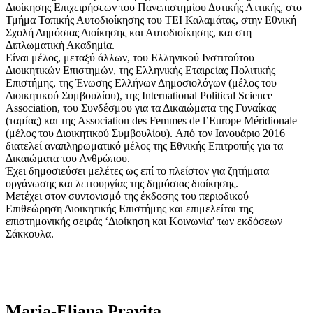
Διοίκησης Επιχειρήσεων του Πανεπιστημίου Δυτικής Αττικής, στο
Τμήμα Τοπικής Αυτοδιοίκησης του ΤΕΙ Καλαμάτας, στην Εθνική
Σχολή Δημόσιας Διοίκησης και Αυτοδιοίκησης, και στη
Διπλωματική Ακαδημία.
Είναι μέλος, μεταξύ άλλων, του Ελληνικού Ινστιτούτου
Διοικητικών Επιστημών, της Ελληνικής Εταιρείας Πολιτικής
Επιστήμης, της Ένωσης Ελλήνων Δημοσιολόγων (μέλος του
Διοικητικού Συμβουλίου), της International Political Science
Association, του Συνδέσμου για τα Δικαιώματα της Γυναίκας
(ταμίας) και της Association des Femmes de l’Europe Méridionale
(μέλος του Διοικητικού Συμβουλίου). Από τον Ιανουάριο 2016
διατελεί αναπληρωματικό μέλος της Εθνικής Επιτροπής για τα
Δικαιώματα του Ανθρώπου.
Έχει δημοσιεύσει μελέτες ως επί το πλείστον για ζητήματα
οργάνωσης και λειτουργίας της δημόσιας διοίκησης.
Μετέχει στον συντονισμό της έκδοσης του περιοδικού
Επιθεώρηση Διοικητικής Επιστήμης και επιμελείται της
επιστημονικής σειράς ‘Διοίκηση και Κοινωνία’ των εκδόσεων
Σάκκουλα.
Maria-Eliana Pravita