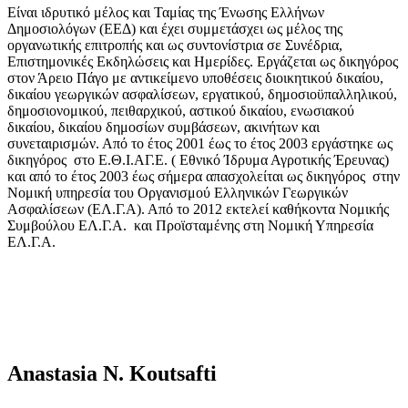
Είναι ιδρυτικό μέλος και Ταμίας της Ένωσης Ελλήνων
Δημοσιολόγων (ΕΕΔ) και έχει συμμετάσχει ως μέλος της
οργανωτικής επιτροπής και ως συντονίστρια σε Συνέδρια,
Επιστημονικές Εκδηλώσεις και Ημερίδες. Εργάζεται ως δικηγόρος
στον Άρειο Πάγο με αντικείμενο υποθέσεις διοικητικού δικαίου,
δικαίου γεωργικών ασφαλίσεων, εργατικού, δημοσιοϋπαλληλικού,
δημοσιονομικού, πειθαρχικού, αστικού δικαίου, ενωσιακού
δικαίου, δικαίου δημοσίων συμβάσεων, ακινήτων και
συνεταιρισμών. Από το έτος 2001 έως το έτος 2003 εργάστηκε ως
δικηγόρος στο Ε.Θ.Ι.ΑΓ.Ε. ( Εθνικό Ίδρυμα Αγροτικής Έρευνας)
και από το έτος 2003 έως σήμερα απασχολείται ως δικηγόρος στην
Νομική υπηρεσία του Οργανισμού Ελληνικών Γεωργικών
Ασφαλίσεων (ΕΛ.Γ.Α). Από το 2012 εκτελεί καθήκοντα Νομικής
Συμβούλου ΕΛ.Γ.Α. και Προϊσταμένης στη Νομική Υπηρεσία
ΕΛ.Γ.Α.
Anastasia N. Koutsafti