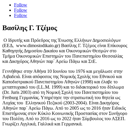
Follow
Follow
Follow
Βασίλης Γ. Τζέμος
Ο Ιδρυτής και Πρόεδρος της Ένωσης Ελλήνων Δημοσιολόγων
(ΕΕΔ, www.dimosiodikaio.gr) Βασίλης Γ. Τζέμος είναι Επίκουρος
Καθηγητής Δημοσίου Δικαίου και Οικονομικών Θεσμών στο
Τμήμα Οικονομικών Επιστημών του Πανεπιστημίου Θεσσαλίας
και Δικηγόρος Αθηνών παρ΄ Αρείω Πάγω και ΣτΕ.
Γεννήθηκε στην Αθήνα 10 Ιουνίου του 1976 και μεγάλωσε στην
Λιβαδειά. Είναι απόφοιτος της Νομικής Σχολής του Εθνικού και
Καποδιστριακού Πανεπιστημίου Αθηνών (1998) και έλαβε το
μεταπτυχιακό του (LL.M. 1999) και το διδακτορικό του δίπλωμα
(Dr. Juris 2003) από τη Νομική Σχολή του Πανεπιστημίου του
Freiburg Γερμανίας. Υπηρέτησε την στρατιωτική του θητεία ως
Λοχίας του Ελληνικού Πεζικού (2003-2004). Είναι Δικηγόρος
Αθηνών παρ΄ Αρείω Πάγω. Από το 2005 ως το 2016 ήταν Ειδικός
Επιστήμονας στον Κύκλο Κοινωνικής Προστασίας στον Συνήγορο
του Πολίτη. Από το 2016 ως το 2022 ήταν Σύμβουλος του ΑΣΕΠ.
Γνωρίζει Αγγλικά, Γαλλικά και Γερμανικά.