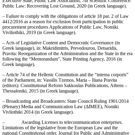
Executive State, Public Law Association, 7th Scientific Conference:
Public Law: Recovering Lost Ground, 2020 (in Greek language).
– Failure to comply with the obligations of article 18 par. 2 of Law
4412/2016 as a reason for exclusion from participation in public
procurement procedures Applications of Public Law, Nomiki
Viviliothiki, 2019 (in Greek language).
– Acts of Legislative Content and Democratic Governance (in
Greek language), in: Makridimitris, Prevedourou, Detsaridis,
Pravita: Reorganization of the Administration and the State in the era
following the “Memorandum”, State Printing Agency, 2016 (in
Greek language).
– Article 74 of the Hellenic Constitution and the “interna corporis”
of the Parliament, in: Vassilis Tzemos, Maria – Iliana Pravita
(editors): Constitutional Reform Sakkoulas Publications, Athens –
Thessaloniki, 2015 (in Greek language).
– Broadcasting and Broadcasters: State Council Ruling 1901/2014
(Plenary) Media and Communication Law (ΔΙΜΕΕ), Nomiki
Vivliothiki 2014 (in Greek language).
– Awarding Licenses to telecommunication enterprises.
Limitations of the legislative from the European Law and the
national Constitutional order, Journal for Public and Administrative