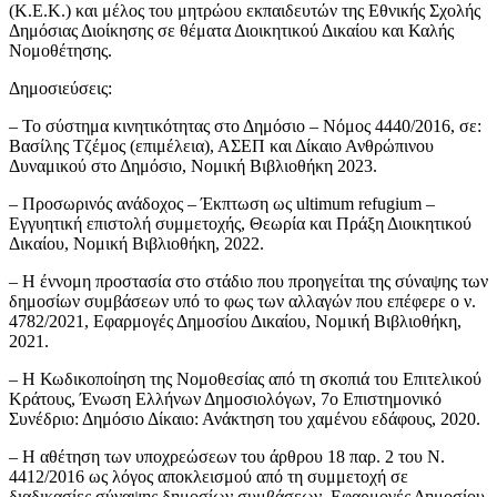
(Κ.Ε.Κ.) και μέλος του μητρώου εκπαιδευτών της Εθνικής Σχολής
Δημόσιας Διοίκησης σε θέματα Διοικητικού Δικαίου και Καλής
Νομοθέτησης.
Δημοσιεύσεις:
– Το σύστημα κινητικότητας στο Δημόσιο – Νόμος 4440/2016, σε:
Βασίλης Τζέμος (επιμέλεια), ΑΣΕΠ και Δίκαιο Ανθρώπινου
Δυναμικού στο Δημόσιο, Νομική Βιβλιοθήκη 2023.
– Προσωρινός ανάδοχος – Έκπτωση ως ultimum refugium –
Εγγυητική επιστολή συμμετοχής, Θεωρία και Πράξη Διοικητικού
Δικαίου, Νομική Βιβλιοθήκη, 2022.
– Η έννομη προστασία στο στάδιο που προηγείται της σύναψης των
δημοσίων συμβάσεων υπό το φως των αλλαγών που επέφερε ο ν.
4782/2021, Εφαρμογές Δημοσίου Δικαίου, Νομική Βιβλιοθήκη,
2021.
– Η Κωδικοποίηση της Νομοθεσίας από τη σκοπιά του Επιτελικού
Κράτους, Ένωση Ελλήνων Δημοσιολόγων, 7ο Επιστημονικό
Συνέδριο: Δημόσιο Δίκαιο: Ανάκτηση του χαμένου εδάφους, 2020.
– Η αθέτηση των υποχρεώσεων του άρθρου 18 παρ. 2 του Ν.
4412/2016 ως λόγος αποκλεισμού από τη συμμετοχή σε
διαδικασίες σύναψης δημοσίων συμβάσεων, Εφαρμογές Δημοσίου