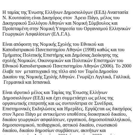
Η ταμίας της Ένωσης Ελλήνων Δημοσιολόγων (ΕΕΔ) Αναστασία
Ν. Κουτσαύτη είναι Δικηγόρος στον Άρειο Πάγο, μέλος του
Δικηγορικού Συλλόγου Αθηνών και Νομική Σύμβουλος και
Προϊσταμένη στην Νομική Υπηρεσία του Οργανισμού Ελληνικών
Γεωργικών Ασφαλίσεων (ΕΛ.Γ.Α).
Είναι απόφοιτη της Νομικής Σχολής του Εθνικού και
Καποδιστριακού Πανεπιστημίου Αθηνών (1998) καθώς και του
Τμήματος Πολιτικής Επιστήμης και Δημόσιας Διοίκησης της
σχολής Νομικών, Οικονομικών και Πολιτικών Επιστημών του
Εθνικού Καποδιστριακού Πανεπιστημίου Αθηνών (2006). To 2000
έλαβε τον μεταπτυχιακό της τίτλο από τον Τομέα Δημοσίου
Δικαίου της Νομικής Σχολής Αθηνών. Γνωρίζει Αγγλικά, Γαλλικά,
Γερμανικά και Ισπανικά.
Είναι ιδρυτικό μέλος και Ταμίας της Ένωσης Ελλήνων
Δημοσιολόγων (ΕΕΔ) και έχει συμμετάσχει ως μέλος της
οργανωτικής επιτροπής και ως συντονίστρια σε Συνέδρια,
Επιστημονικές Εκδηλώσεις και Ημερίδες. Εργάζεται ως δικηγόρος
στον Άρειο Πάγο με αντικείμενο υποθέσεις διοικητικού δικαίου,
δικαίου γεωργικών ασφαλίσεων, εργατικού, δημοσιοϋπαλληλικού,
δημοσιονομικού, πειθαρχικού, αστικού δικαίου, ενωσιακού
δικαίου, δικαίου δημοσίων συμβάσεων, ακινήτων και