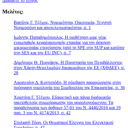
Διαβάστε το τεύχος
Μελέτες:
Βασίλης Γ. Τζέμος, Νομιμότητα, Οικονομία, Τεχνητή
Νοημοσύνη και αποτελεσματικότητα, σ. 1
Ιωάννης Παπαδημόπουλος, Η υιοθέτηση μιας νέας
ευρωπαϊκής κεφαλαιουχικής εταιρίας για την άσκηση
μικρομεσαίας επιχείρησης (από τη SPE στη SUP και κατόπιν
στη SES και την EU INC), σ. 7
Δημήτριος Θ. Πυργάκης, Η Προστασία του Περιβάλλοντος
στον Χάρτη Θεμελιωδών δικαιωμάτων της ΕΕ (ΧΘΔΕΕ), σ.
28
Αικατερίνη Δ. Κοντοπόδη, Η σύμβαση παραχώρησης στην
πρόσφατη νομολογία του Συμβουλίου της Επικρατείας, σ. 36
Χριστίνα Γ. Τζέμου, Εξαιρετική και πάγια διαδικασία
οικειοθελούς συμμόρφωσης του φορολογούμενου: Τα
παραδείγματα των άρθρων 57-61 του Ν. 4446/2016 και 19
παρ. 3 του Ν. 4174/2013, σ. 42
Στυλιανή Τόρη, Οι Θεματικοί Έλεγχοι του Ελεγκτικού
Συνεδρίου; σ. 47