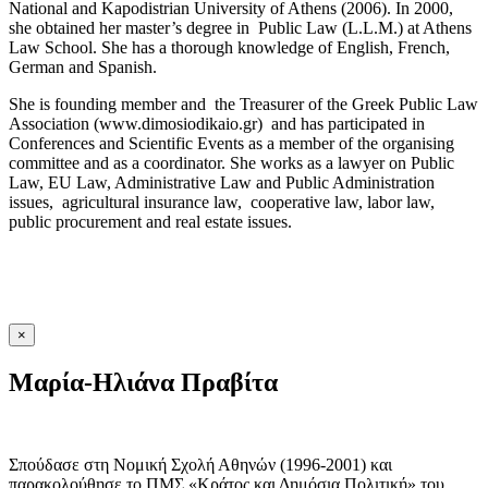
National and Kapodistrian University of Athens (2006). In 2000,
she obtained her master’s degree in Public Law (L.L.M.) at Athens
Law School. She has a thorough knowledge of English, French,
German and Spanish.
She is founding member and the Treasurer of the Greek Public Law
Association (www.dimosiodikaio.gr) and has participated in
Conferences and Scientific Events as a member of the organising
committee and as a coordinator. She works as a lawyer on Public
Law, EU Law, Administrative Law and Public Administration
issues, agricultural insurance law, cooperative law, labor law,
public procurement and real estate issues.
×
Μαρία-Ηλιάνα Πραβίτα
Σπούδασε στη Νομική Σχολή Αθηνών (1996-2001) και
παρακολούθησε το ΠΜΣ «Κράτος και Δημόσια Πολιτική» του