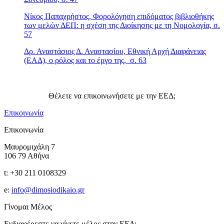
Νίκος Παπαχρήστος, Φορολόγηση επιδόματος βιβλιοθήκης
των μελών ΔΕΠ: η σχέση της Διοίκησης με τη Νομολογία, σ.
57
Δρ. Αναστάσιος Δ. Αναστασίου, Εθνική Αρχή Διαφάνειας
(ΕΑΔ), ο ρόλος και το έργο της, σ. 63
Θέλετε να επικοινωνήσετε με την ΕΕΔ;
Επικοινωνία
Επικοινωνία
Μαυρομιχάλη 7
106 79 Αθήνα
t: +30 211 0108329
e:
info@dimosiodikaio.gr
Γίνομαι Μέλος
Ενδιαφέρεστε να γίνετε μέλος στην ΕΕΔ;