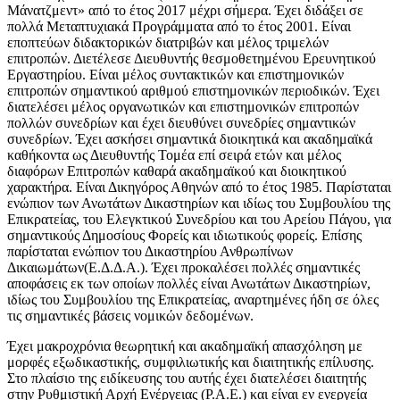
Μάνατζμεντ» από το έτος 2017 μέχρι σήμερα. Έχει διδάξει σε
πολλά Μεταπτυχιακά Προγράμματα από το έτος 2001. Είναι
εποπτεύων διδακτορικών διατριβών και μέλος τριμελών
επιτροπών. Διετέλεσε Διευθυντής θεσμοθετημένου Ερευνητικού
Εργαστηρίου. Είναι μέλος συντακτικών και επιστημονικών
επιτροπών σημαντικού αριθμού επιστημονικών περιοδικών. Έχει
διατελέσει μέλος οργανωτικών και επιστημονικών επιτροπών
πολλών συνεδρίων και έχει διευθύνει συνεδρίες σημαντικών
συνεδρίων. Έχει ασκήσει σημαντικά διοικητικά και ακαδημαϊκά
καθήκοντα ως Διευθυντής Τομέα επί σειρά ετών και μέλος
διαφόρων Επιτροπών καθαρά ακαδημαϊκού και διοικητικού
χαρακτήρα. Είναι Δικηγόρος Αθηνών από το έτος 1985. Παρίσταται
ενώπιον των Ανωτάτων Δικαστηρίων και ιδίως του Συμβουλίου της
Επικρατείας, του Ελεγκτικού Συνεδρίου και του Αρείου Πάγου, για
σημαντικούς Δημοσίους Φορείς και ιδιωτικούς φορείς. Επίσης
παρίσταται ενώπιον του Δικαστηρίου Ανθρωπίνων
Δικαιωμάτων(Ε.Δ.Δ.Α.). Έχει προκαλέσει πολλές σημαντικές
αποφάσεις εκ των οποίων πολλές είναι Ανωτάτων Δικαστηρίων,
ιδίως του Συμβουλίου της Επικρατείας, αναρτημένες ήδη σε όλες
τις σημαντικές βάσεις νομικών δεδομένων.
Έχει μακροχρόνια θεωρητική και ακαδημαϊκή απασχόληση με
μορφές εξωδικαστικής, συμφιλιωτικής και διαιτητικής επίλυσης.
Στο πλαίσιο της ειδίκευσης του αυτής έχει διατελέσει διαιτητής
στην Ρυθμιστική Αρχή Ενέργειας (Ρ.Α.Ε.) και είναι εν ενεργεία