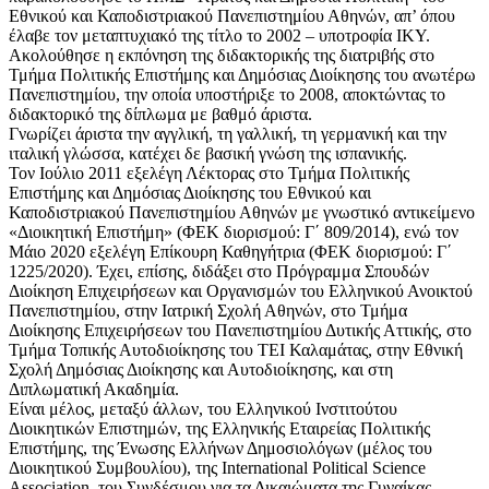
Εθνικού και Καποδιστριακού Πανεπιστημίου Αθηνών, απ’ όπου
έλαβε τον μεταπτυχιακό της τίτλο το 2002 – υποτροφία ΙΚΥ.
Ακολούθησε η εκπόνηση της διδακτορικής της διατριβής στο
Τμήμα Πολιτικής Επιστήμης και Δημόσιας Διοίκησης του ανωτέρω
Πανεπιστημίου, την οποία υποστήριξε το 2008, αποκτώντας το
διδακτορικό της δίπλωμα με βαθμό άριστα.
Γνωρίζει άριστα την αγγλική, τη γαλλική, τη γερμανική και την
ιταλική γλώσσα, κατέχει δε βασική γνώση της ισπανικής.
Τον Ιούλιο 2011 εξελέγη Λέκτορας στο Τμήμα Πολιτικής
Επιστήμης και Δημόσιας Διοίκησης του Εθνικού και
Καποδιστριακού Πανεπιστημίου Αθηνών με γνωστικό αντικείμενο
«Διοικητική Επιστήμη» (ΦΕΚ διορισμού: Γ΄ 809/2014), ενώ τον
Μάιο 2020 εξελέγη Επίκουρη Καθηγήτρια (ΦΕΚ διορισμού: Γ΄
1225/2020). Έχει, επίσης, διδάξει στο Πρόγραμμα Σπουδών
Διοίκηση Επιχειρήσεων και Οργανισμών του Ελληνικού Ανοικτού
Πανεπιστημίου, στην Ιατρική Σχολή Αθηνών, στο Τμήμα
Διοίκησης Επιχειρήσεων του Πανεπιστημίου Δυτικής Αττικής, στο
Τμήμα Τοπικής Αυτοδιοίκησης του ΤΕΙ Καλαμάτας, στην Εθνική
Σχολή Δημόσιας Διοίκησης και Αυτοδιοίκησης, και στη
Διπλωματική Ακαδημία.
Είναι μέλος, μεταξύ άλλων, του Ελληνικού Ινστιτούτου
Διοικητικών Επιστημών, της Ελληνικής Εταιρείας Πολιτικής
Επιστήμης, της Ένωσης Ελλήνων Δημοσιολόγων (μέλος του
Διοικητικού Συμβουλίου), της International Political Science
Association, του Συνδέσμου για τα Δικαιώματα της Γυναίκας