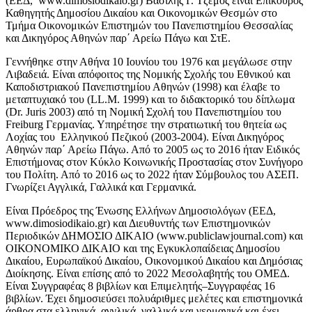
(ΕΕΔ, www.dimosiodikaio.gr) Βασίλης Γ. Τζέμος είναι Επίκουρος
Καθηγητής Δημοσίου Δικαίου και Οικονομικών Θεσμών στο
Τμήμα Οικονομικών Επιστημών του Πανεπιστημίου Θεσσαλίας
και Δικηγόρος Αθηνών παρ΄ Αρείω Πάγω και ΣτΕ.
Γεννήθηκε στην Αθήνα 10 Ιουνίου του 1976 και μεγάλωσε στην
Λιβαδειά. Είναι απόφοιτος της Νομικής Σχολής του Εθνικού και
Καποδιστριακού Πανεπιστημίου Αθηνών (1998) και έλαβε το
μεταπτυχιακό του (LL.M. 1999) και το διδακτορικό του δίπλωμα
(Dr. Juris 2003) από τη Νομική Σχολή του Πανεπιστημίου του
Freiburg Γερμανίας. Υπηρέτησε την στρατιωτική του θητεία ως
Λοχίας του Ελληνικού Πεζικού (2003-2004). Είναι Δικηγόρος
Αθηνών παρ΄ Αρείω Πάγω. Από το 2005 ως το 2016 ήταν Ειδικός
Επιστήμονας στον Κύκλο Κοινωνικής Προστασίας στον Συνήγορο
του Πολίτη. Από το 2016 ως το 2022 ήταν Σύμβουλος του ΑΣΕΠ.
Γνωρίζει Αγγλικά, Γαλλικά και Γερμανικά.
Είναι Πρόεδρος της Ένωσης Ελλήνων Δημοσιολόγων (ΕΕΔ,
www.dimosiodikaio.gr) και Διευθυντής των Επιστημονικών
Περιοδικών ΔΗΜΟΣΙΟ ΔΙΚΑΙΟ (www.publiclawjournal.com) και
ΟΙΚΟΝΟΜΙΚΟ ΔΙΚΑΙΟ και της Εγκυκλοπαίδειας Δημοσίου
Δικαίου, Ευρωπαϊκού Δικαίου, Οικονομικού Δικαίου και Δημόσιας
Διοίκησης. Είναι επίσης από το 2022 Μεσολαβητής του ΟΜΕΔ.
Είναι Συγγραφέας 8 βιβλίων και Επιμελητής–Συγγραφέας 16
βιβλίων. Έχει δημοσιεύσει πολυάριθμες μελέτες και επιστημονικά
άρθρα στα ελληνικά, αγγλικά, γαλλικά και γερμανικά και έχει