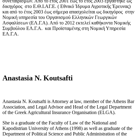
συνεταιρισμών. Από το έτος 2001 έως το έτος 2003 εργάστηκε ως
δικηγόρος στο Ε.Θ.Ι.ΑΓ.Ε. ( Εθνικό Ίδρυμα Αγροτικής Έρευνας)
και από το έτος 2003 έως σήμερα απασχολείται ως δικηγόρος στην
Νομική υπηρεσία του Οργανισμού Ελληνικών Γεωργικών
Ασφαλίσεων (ΕΛ.Γ.Α). Από το 2012 εκτελεί καθήκοντα Νομικής
Συμβούλου ΕΛ.Γ.Α. και Προϊσταμένης στη Νομική Υπηρεσία
ΕΛ.Γ.Α.
Anastasia N. Koutsafti
Anastasia N. Koutsafti is Attorney at law, member of the Athens Bar
Association, and Legal Advisor and Head of the Legal Department
of the Greek Agricultural Insurance Organisation (ELGA).
She is a graduate of the Faculty of Law of the National and
Kapodistrian University of Athens (1998) as well as graduate of the
Department of Political Science and Public Administration of the