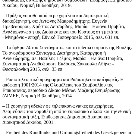
Δικαίου, Νομική Βιβλιοθήκη, 2019.
– Πράξεις νομοθετικού περιεχομένου και δημοκρατική
διακυβέρνηση, σε: Αντώνης Μακρυδημήτρης, Ευγενία
Πρεβεδουρου, Χρήστος Δετσαρίδης, Μαρία – Ηλιάνα Πραβίτα,
Αναδιοργάνωση της Διοίκησης και του Κράτους στη μετά το
«Μνημόνιο» εποχή, Εθνικό Τυπογραφείο 2015, σελ. 631 επ.
– Το άρθρο 74 του Συντάγματος και τα interna corporis της Βουλής:
Το ανεφάρμοστο Σύνταγμα. Διατήρηση, Κατάργηση ή
Αναθεώρηση;, σε: Βασίλης Τζέμος, Μαρία – Ηλιάνα Πραβίτα,
Συνταγματική Αναθεώρηση, Εκδόσεις Σάκκουλα Αθήνα –
Θεσσαλονίκη 2015, σελ. 33 επ.
– Ραδιοτηλεοπτικό πρόγραμμα και Ραδιοτηλεοπτικοί φορείς: Η
απόφαση 1901/2014 της Ολομέλειας του Συμβουλίου της
Επικρατείας, περιοδικό Δίκαιο Μέσων Μαζικής Ενημέρωσης
(ΔΙΜΕΕ, Νομική Βιβλιοθήκη, 2014
– Η χορήγηση αδειών σε τηλεπικοινωνιακές επιχειρήσεις.
Δεσμεύσεις του νομοθέτη από το ευρωπαϊκό δίκαιο και την εθνική
συνταγματική τάξη, Επιθεώρησις Δημοσίου Δικαίου και
Διοικητικού Δικαίου, 2001.
– Freiheit des Rundfunks und Ordnungsfreiheit des Gesetzgebers in