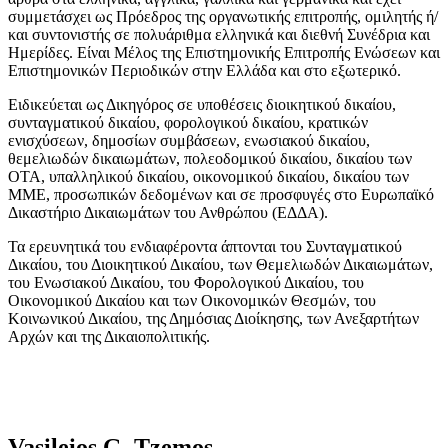
συμμετάσχει ως Πρόεδρος της οργανωτικής επιτροπής, ομιλητής ή/
και συντονιστής σε πολυάριθμα ελληνικά και διεθνή Συνέδρια και
Ημερίδες. Είναι Μέλος της Επιστημονικής Επιτροπής Ενώσεων και
Επιστημονικών Περιοδικών στην Ελλάδα και στο εξωτερικό.
Ειδικεύεται ως Δικηγόρος σε υποθέσεις διοικητικού δικαίου,
συνταγματικού δικαίου, φορολογικού δικαίου, κρατικών
ενισχύσεων, δημοσίων συμβάσεων, ενωσιακού δικαίου,
θεμελιωδών δικαιωμάτων, πολεοδομικού δικαίου, δικαίου των
ΟΤΑ, υπαλληλικού δικαίου, οικονομικού δικαίου, δικαίου των
ΜΜΕ, προσωπικών δεδομένων και σε προσφυγές στο Ευρωπαϊκό
Δικαστήριο Δικαιωμάτων του Ανθρώπου (ΕΔΔΑ).
Τα ερευνητικά του ενδιαφέροντα άπτονται του Συνταγματικού
Δικαίου, του Διοικητικού Δικαίου, των Θεμελιωδών Δικαιωμάτων,
του Ενωσιακού Δικαίου, του Φορολογικού Δικαίου, του
Οικονομικού Δικαίου και των Οικονομικών Θεσμών, του
Κοινωνικού Δικαίου, της Δημόσιας Διοίκησης, των Ανεξαρτήτων
Αρχών και της Δικαιοπολιτικής.
Vasileios G. Tzemos