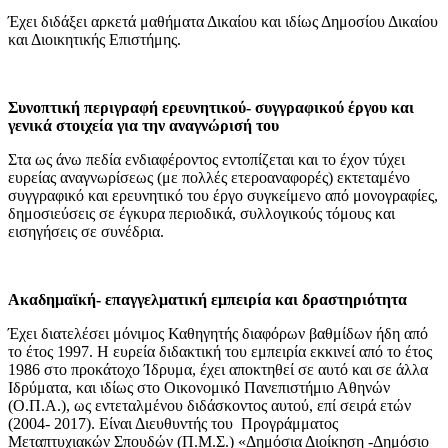
Έχει διδάξει αρκετά μαθήματα Δικαίου και ιδίως Δημοσίου Δικαίου
και Διοικητικής Επιστήμης.
Συνοπτική περιγραφή ερευνητικού- συγγραφικού έργου και
γενικά στοιχεία για την αναγνώρισή του
Στα ως άνω πεδία ενδιαφέροντος εντοπίζεται και το έχον τύχει
ευρείας αναγνωρίσεως (με πολλές ετεροαναφορές) εκτεταμένο
συγγραφικό και ερευνητικό του έργο συγκείμενο από μονογραφίες,
δημοσιεύσεις σε έγκυρα περιοδικά, συλλογικούς τόμους και
εισηγήσεις σε συνέδρια.
Ακαδημαϊκή- επαγγελματική εμπειρία και δραστηριότητα
Έχει διατελέσει μόνιμος Καθηγητής διαφόρων βαθμίδων ήδη από
το έτος 1997. Η ευρεία διδακτική του εμπειρία εκκινεί από το έτος
1986 στο προκάτοχο Ίδρυμα, έχει αποκτηθεί σε αυτό και σε άλλα
Ιδρύματα, και ιδίως στο Οικονομικό Πανεπιστήμιο Αθηνών
(Ο.Π.Α.), ως εντεταλμένου διδάσκοντος αυτού, επί σειρά ετών
(2004- 2017). Είναι Διευθυντής του Προγράμματος
Μεταπτυχιακών Σπουδών (Π.Μ.Σ.) «Δημόσια Διοίκηση -Δημόσιο